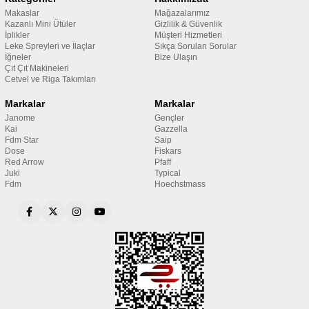
Makaslar
Mağazalarımız
Kazanlı Mini Ütüler
Gizlilik & Güvenlik
İplikler
Müşteri Hizmetleri
Leke Spreyleri ve İlaçlar
Sıkça Sorulan Sorular
İğneler
Bize Ulaşın
Çıt Çıt Makineleri
Cetvel ve Riga Takımları
Markalar
Markalar
Janome
Gençler
Kai
Gazzella
Fdm Star
Saip
Dose
Fiskars
Red Arrow
Pfaff
Juki
Typical
Fdm
Hoechstmass