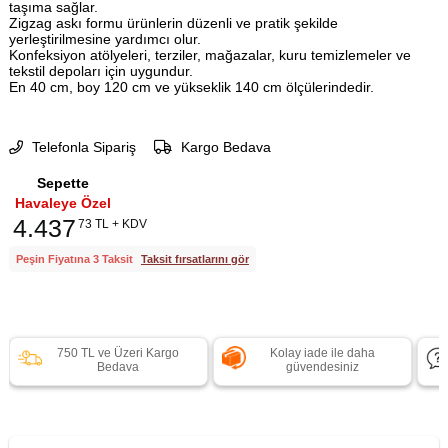
taşıma sağlar.
Zigzag askı formu ürünlerin düzenli ve pratik şekilde
yerleştirilmesine yardımcı olur.
Konfeksiyon atölyeleri, terziler, mağazalar, kuru temizlemeler ve
tekstil depoları için uygundur.
En 40 cm, boy 120 cm ve yükseklik 140 cm ölçülerindedir.
Telefonla Sipariş
Kargo Bedava
Sepette
Havaleye Özel
4.437
73 TL + KDV
Peşin Fiyatına 3 Taksit
Taksit fırsatlarını gör
750 TL ve Üzeri Kargo
Kolay iade ile daha
Bedava
güvendesiniz