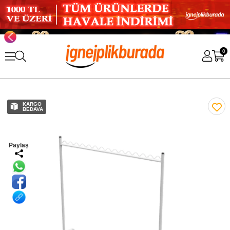
0
KARGO
BEDAVA
Paylaş