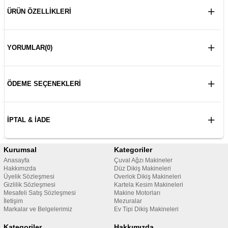
ÜRÜN ÖZELLIKLERI
YORUMLAR
(0)
ÖDEME SEÇENEKLERI
İPTAL & İADE
Kurumsal
Kategoriler
Anasayfa
Çuval Ağzı Makineler
Hakkımızda
Düz Dikiş Makineleri
Üyelik Sözleşmesi
Overlok Dikiş Makineleri
Gizlilik Sözleşmesi
Kartela Kesim Makineleri
Mesafeli Satış Sözleşmesi
Makine Motorları
İletişim
Mezuralar
Markalar ve Belgelerimiz
Ev Tipi Dikiş Makineleri
Kategoriler
Hakkımızda