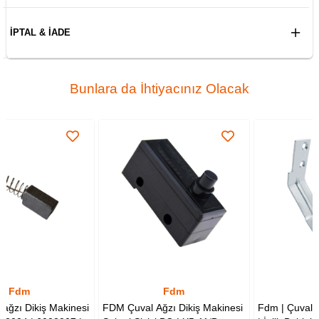
İPTAL & İADE
Bunlara da İhtiyacınız Olacak
Fdm
Fdm
esi
FDM Çuval Ağzı Dikiş Makinesi
Fdm | Çuvalağzı Dikiş Makines