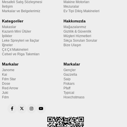
Mesafeli Satış Sözleşmesi
Makine Motorları
İletişim
Mezuralar
Markalar ve Belgelerimiz
Ev Tipi Dikiş Makineleri
Kategoriler
Hakkımızda
Makaslar
Mağazalarımız
Kazanlı Mini Ütüler
Gizlilik & Güvenlik
İplikler
Müşteri Hizmetleri
Leke Spreyleri ve İlaçlar
Sıkça Sorulan Sorular
İğneler
Bize Ulaşın
Çıt Çıt Makineleri
Cetvel ve Riga Takımları
Markalar
Markalar
Janome
Gençler
Kai
Gazzella
Fdm Star
Saip
Dose
Fiskars
Red Arrow
Pfaff
Juki
Typical
Fdm
Hoechstmass