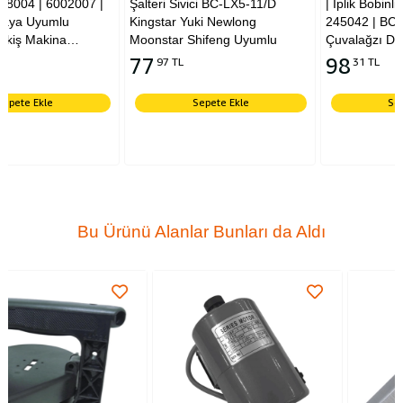
|
Şalteri Sivici BC-LX5-11/D
| İplik Bobinlik | 6001001 |
Kingstar Yuki Newlong
245042 | BC-1-30-13 |
Moonstar Shifeng Uyumlu
Çuvalağzı Dikiş Makinesi
Çardak Tablası
77
98
97 TL
31 TL
g
Sepete Ekle
Sepete Ekle
Bu Ürünü Alanlar Bunları da Aldı