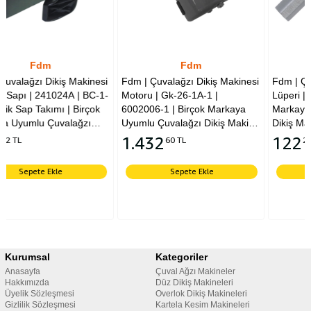
Fdm
Fdm
nesi
Fdm | Çuvalağzı Dikiş Makinesi
Fdm | Çuvalağzı Dikiş Makine
Motoru | Gk-26-1A-1 |
Lüperi | 243102 | Birçok
çok
6002006-1 | Birçok Markaya
Markaya Uyumlu Çuvalağzı
Uyumlu Çuvalağzı Dikiş Makina
Dikiş Makina Lüperidir | Yuki |
|
Motorudur | Kingstar | Yuki |
Newlong | Moonstar | Shifeng
1.432
122
60 TL
20 TL
Newlong | Moonstar | Shifeng
Kingstar |Tüm Markalara
|Tüm Markalara Uyumludur.
Uyumludur
Sepete Ekle
Sepete Ekle
Kurumsal
Kategoriler
Anasayfa
Çuval Ağzı Makineler
Hakkımızda
Düz Dikiş Makineleri
Üyelik Sözleşmesi
Overlok Dikiş Makineleri
Gizlilik Sözleşmesi
Kartela Kesim Makineleri