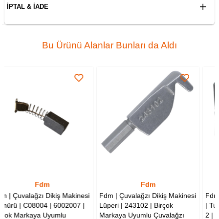
İPTAL & İADE
Bu Ürünü Alanlar Bunları da Aldı
Fdm
Fdm
kiş Makinesi
Fdm | Çuvalağzı Dikiş Makinesi
Fdm | Çuvalağzı Diki
 6002007 |
Lüperi | 243102 | Birçok
| Tutma Sapı | 241024A | 
umlu
Markaya Uyumlu Çuvalağzı
2 | Plastik Sap Takımı