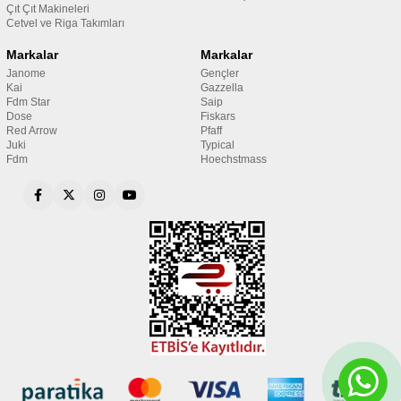
Çıt Çıt Makineleri
Cetvel ve Riga Takımları
Markalar
Markalar
Janome
Gençler
Kai
Gazzella
Fdm Star
Saip
Dose
Fiskars
Red Arrow
Pfaff
Juki
Typical
Fdm
Hoechstmass