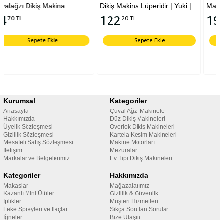
kina
Dikiş Makina Lüperidir | Yuki |
Markaya Uyumlu Çuv
r | Yuki |
Newlong | Moonstar | Shifeng |
Dikiş Makine Tutma Sa
122
198
20 TL
62 TL
 | Shifeng
Kingstar |Tüm Markalara
Kingstar | Yuki | Newl
umludur.
Uyumludur
Moonstar | Shifeng
le
Sepete Ekle
Sepete Ekle
Kurumsal
Kategoriler
Anasayfa
Çuval Ağzı Makineler
Hakkımızda
Düz Dikiş Makineleri
Üyelik Sözleşmesi
Overlok Dikiş Makineleri
Gizlilik Sözleşmesi
Kartela Kesim Makineleri
Mesafeli Satış Sözleşmesi
Makine Motorları
İletişim
Mezuralar
Markalar ve Belgelerimiz
Ev Tipi Dikiş Makineleri
Kategoriler
Hakkımızda
Makaslar
Mağazalarımız
Kazanlı Mini Ütüler
Gizlilik & Güvenlik
İplikler
Müşteri Hizmetleri
Leke Spreyleri ve İlaçlar
Sıkça Sorulan Sorular
İğneler
Bize Ulaşın