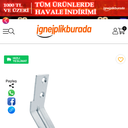
0
HIZLI
TESLİMAT
Paylaş