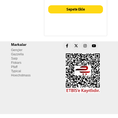
Sepete Ekle
Markalar
Gençler
Gazzella
Saip
Fiskars
Pfaff
Typical
Hoechstmass