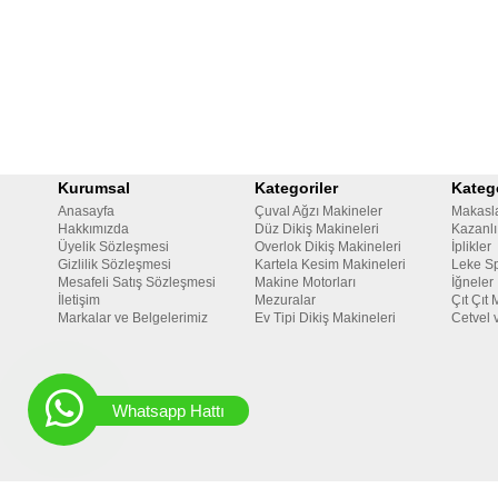
Kurumsal
Kategoriler
Katego
Anasayfa
Çuval Ağzı Makineler
Makasl
Hakkımızda
Düz Dikiş Makineleri
Kazanlı
Üyelik Sözleşmesi
Overlok Dikiş Makineleri
İplikler
Gizlilik Sözleşmesi
Kartela Kesim Makineleri
Leke Sp
Mesafeli Satış Sözleşmesi
Makine Motorları
İğneler
İletişim
Mezuralar
Çıt Çıt 
Markalar ve Belgelerimiz
Ev Tipi Dikiş Makineleri
Cetvel 
Whatsapp Hattı