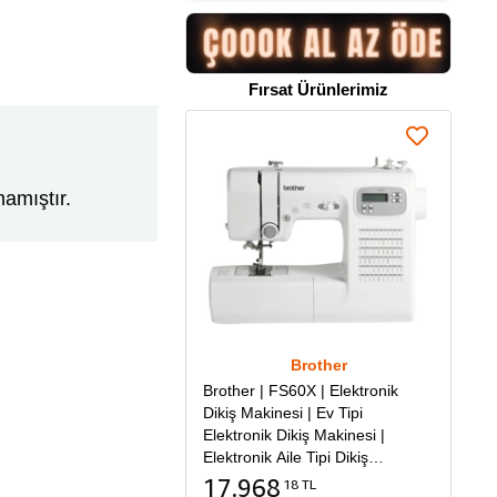
Fırsat Ürünlerimiz
amıştır.
Brother
Brother | FS60X | Elektronik
Dikiş Makinesi | Ev Tipi
Elektronik Dikiş Makinesi |
Elektronik Aile Tipi Dikiş
Makinesi
17.968
18 TL