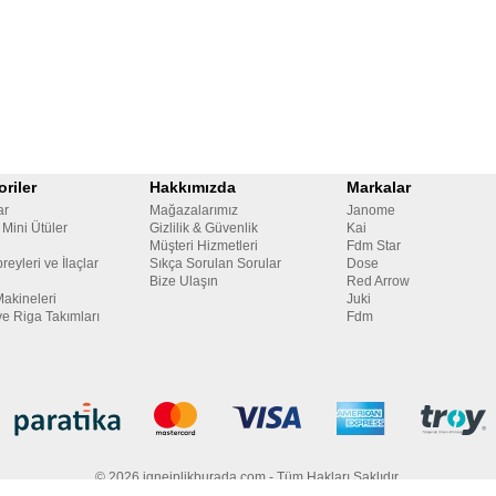
riler
Hakkımızda
Markalar
ar
Mağazalarımız
Janome
 Mini Ütüler
Gizlilik & Güvenlik
Kai
Müşteri Hizmetleri
Fdm Star
reyleri ve İlaçlar
Sıkça Sorulan Sorular
Dose
Bize Ulaşın
Red Arrow
Makineleri
Juki
ve Riga Takımları
Fdm
© 2026 igneiplikburada.com - Tüm Hakları Saklıdır.