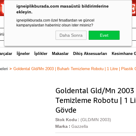
igneiplikburada.com masaüstü bildirimlerine
ekleyin.
igneiplikburada.com özel fırsatlardan ve güncel
kampanyalardan haberiniz olsun ister misiniz?
Daha Sonra
Evet
arçalar
İğneler
İplikler
Makaslar
Dikiş Aksesuarları
Kesimhane 
eleri
Goldental Gld/Mn 2003 | Buharlı Temizleme Robotu | 1 Litre | Plastik
Goldental Gld/Mn 2003 |
Temizleme Robotu | 1 Lit
Gövde
Stok Kodu
(GLD/MN 2003)
Marka
Gazzella
: