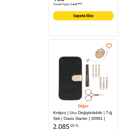
144
Önceki Fiyat:
86 TL
Sepete Ekle
Diğer
Knitpro | Ucu Değiştirilebilir | Tığ
Seti | Oasis Starter | 30981 |
2.085
05 TL