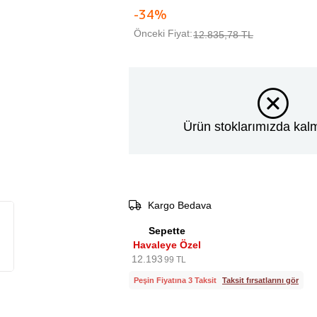
-
34
%
Önceki Fiyat:
12.835,78 TL
Ürün stoklarımızda kalm
Kargo Bedava
Sepette
Havaleye Özel
12.193
99 TL
Peşin Fiyatına 3 Taksit
Taksit fırsatlarını gör