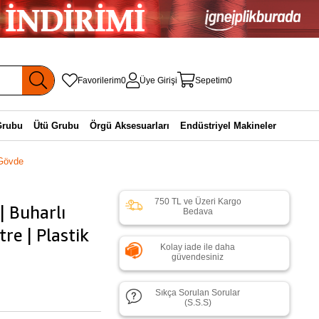
Favorilerim
0
Üye Girişi
Sepetim
0
Grubu
Ütü Grubu
Örgü Aksesuarları
Endüstriyel Makineler
 Gövde
750 TL ve Üzeri Kargo
 Buharlı
Bedava
re | Plastik
Kolay iade ile daha
güvendesiniz
Sıkça Sorulan Sorular
(S.S.S)