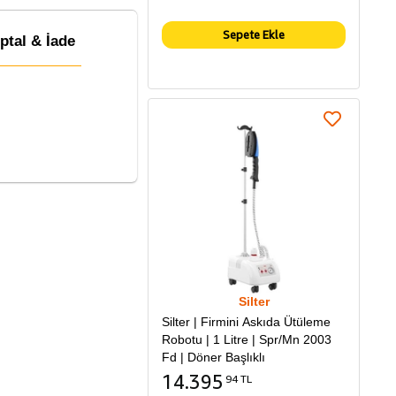
Sepete Ekle
İptal & İade
Silter
Silter | Firmini Askıda Ütüleme
Robotu | 1 Litre | Spr/Mn 2003
Fd | Döner Başlıklı
14.395
94 TL