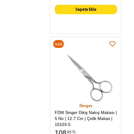
Sepete Ekle
%25
Singer
FDM Singer Dikiş Nakış Makası |
5 No | 12.7 Cm | Çelik Makas |
10103-5
108
65 TL