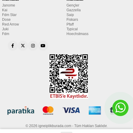
Janome
Gençler
Kai
Gazzella
Fdm Star
Saip
Dose
Fiskars
Red Arrow
Pfaff
Juki
Typical
Fdm
Hoechstmass
© 2026 igneiplikburada.com - Tüm Hakları Saklıdır.