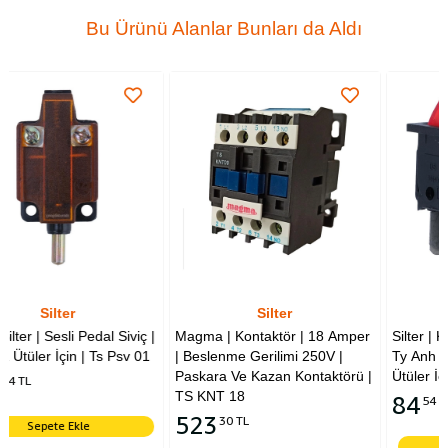
Bu Ürünü Alanlar Bunları da Aldı
Silter
Silter
Siviç |
Magma | Kontaktör | 18 Amper
Silter | Kırmızı Işıklı Anahta
Psv 01
| Beslenme Gerilimi 250V |
Ty Anh Gns1 | Paskara Ve 
Paskara Ve Kazan Kontaktörü |
Ütüler İçin Uyumludur.
TS KNT 18
84
54 TL
523
30 TL
Sepete Ekle