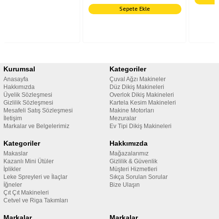
Sepete Ekle
Kurumsal
Kategoriler
Anasayfa
Çuval Ağzı Makineler
Hakkımızda
Düz Dikiş Makineleri
Üyelik Sözleşmesi
Overlok Dikiş Makineleri
Gizlilik Sözleşmesi
Kartela Kesim Makineleri
Mesafeli Satış Sözleşmesi
Makine Motorları
İletişim
Mezuralar
Markalar ve Belgelerimiz
Ev Tipi Dikiş Makineleri
Kategoriler
Hakkımızda
Makaslar
Mağazalarımız
Kazanlı Mini Ütüler
Gizlilik & Güvenlik
İplikler
Müşteri Hizmetleri
Leke Spreyleri ve İlaçlar
Sıkça Sorulan Sorular
İğneler
Bize Ulaşın
Çıt Çıt Makineleri
Cetvel ve Riga Takımları
Markalar
Markalar