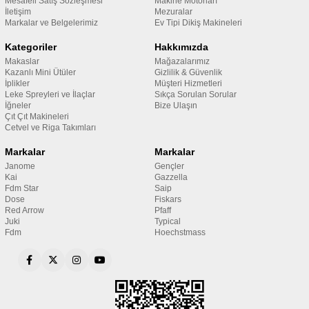
Mesafeli Satış Sözleşmesi
Makine Motorları
İletişim
Mezuralar
Markalar ve Belgelerimiz
Ev Tipi Dikiş Makineleri
Kategoriler
Hakkımızda
Makaslar
Mağazalarımız
Kazanlı Mini Ütüler
Gizlilik & Güvenlik
İplikler
Müşteri Hizmetleri
Leke Spreyleri ve İlaçlar
Sıkça Sorulan Sorular
İğneler
Bize Ulaşın
Çıt Çıt Makineleri
Cetvel ve Riga Takımları
Markalar
Markalar
Janome
Gençler
Kai
Gazzella
Fdm Star
Saip
Dose
Fiskars
Red Arrow
Pfaff
Juki
Typical
Fdm
Hoechstmass