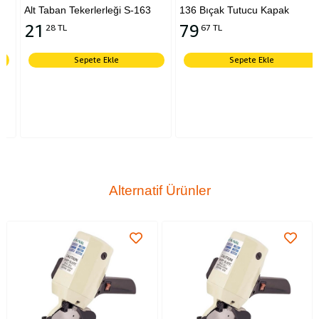
Alt Taban Tekerlerleği S-163
136 Bıçak Tutucu Kapak
21
79
28 TL
67 TL
Sepete Ekle
Sepete Ekle
Alternatif Ürünler