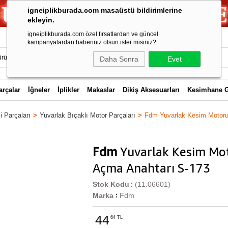
igneiplikburada.com masaüstü bildirimlerine
ekleyin.
igneiplikburada.com özel fırsatlardan ve güncel
kampanyalardan haberiniz olsun ister misiniz?
Daha Sonra
Evet
arçalar
İğneler
İplikler
Makaslar
Dikiş Aksesuarları
Kesimhane 
 Parçaları
Yuvarlak Bıçaklı Motor Parçaları
Fdm Yuvarlak Kesim Motoru
Fdm
Yuvarlak Kesim Mot
Açma Anahtarı S-173
Stok Kodu
(11.06601)
Marka
Fdm
:
44
64 TL