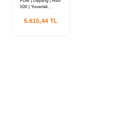
FDM | Dayang | Rsd-
100 | Yuvarlak
Kumaş Kesim
Motoru | 300W
5.615,44 TL