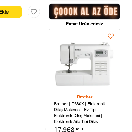
Fırsat Ürünlerimiz
Brother
Brother | FS60X | Elektronik
Dikiş Makinesi | Ev Tipi
Elektronik Dikiş Makinesi |
Elektronik Aile Tipi Dikiş
Makinesi
17.968
18 TL