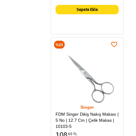
Sepete Ekle
%25
Singer
FDM Singer Dikiş Nakış Makası |
5 No | 12.7 Cm | Çelik Makas |
10103-5
108
65 TL