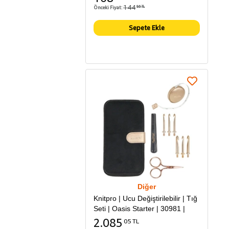
144
Önceki Fiyat:
86 TL
Sepete Ekle
Diğer
Knitpro | Ucu Değiştirilebilir | Tığ
Seti | Oasis Starter | 30981 |
2.085
05 TL