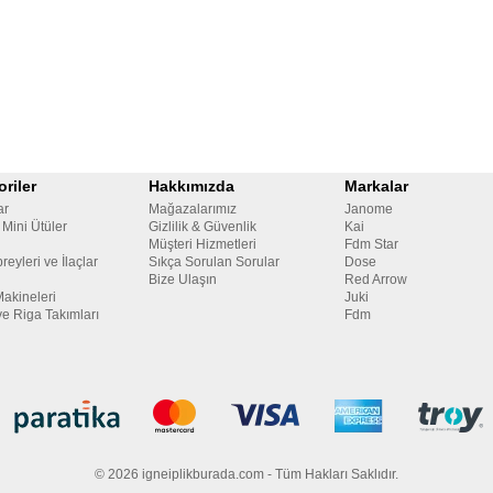
riler
Hakkımızda
Markalar
ar
Mağazalarımız
Janome
 Mini Ütüler
Gizlilik & Güvenlik
Kai
Müşteri Hizmetleri
Fdm Star
reyleri ve İlaçlar
Sıkça Sorulan Sorular
Dose
Bize Ulaşın
Red Arrow
Makineleri
Juki
ve Riga Takımları
Fdm
© 2026 igneiplikburada.com - Tüm Hakları Saklıdır.