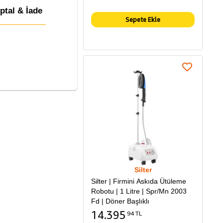
İptal & İade
Sepete Ekle
Silter
Silter | Firmini Askıda Ütüleme
Robotu | 1 Litre | Spr/Mn 2003
Fd | Döner Başlıklı
14.395
94 TL