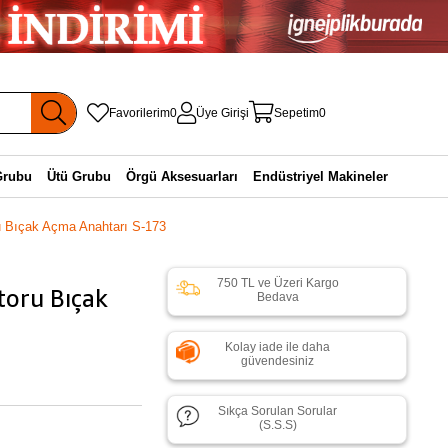
Favorilerim
0
Üye Girişi
Sepetim
0
Grubu
Ütü Grubu
Örgü Aksesuarları
Endüstriyel Makineler
 Bıçak Açma Anahtarı S-173
750 TL ve Üzeri Kargo
oru Bıçak
Bedava
Kolay iade ile daha
güvendesiniz
Sıkça Sorulan Sorular
(S.S.S)