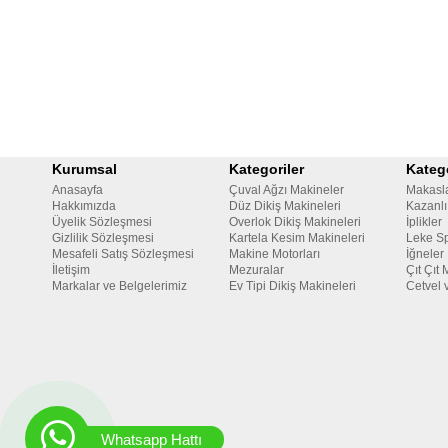
Kurumsal
Kategoriler
Katego
Anasayfa
Çuval Ağzı Makineler
Makasl
Hakkımızda
Düz Dikiş Makineleri
Kazanlı
Üyelik Sözleşmesi
Overlok Dikiş Makineleri
İplikler
Gizlilik Sözleşmesi
Kartela Kesim Makineleri
Leke Sp
Mesafeli Satış Sözleşmesi
Makine Motorları
İğneler
İletişim
Mezuralar
Çıt Çıt 
Markalar ve Belgelerimiz
Ev Tipi Dikiş Makineleri
Cetvel 
Whatsapp Hattı