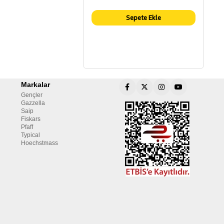
Sepete Ekle
Markalar
Gençler
Gazzella
Saip
Fiskars
Pfaff
Typical
Hoechstmass