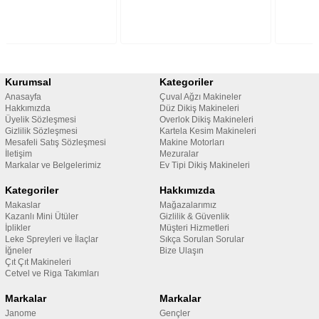
Kurumsal
Kategoriler
Anasayfa
Çuval Ağzı Makineler
Hakkımızda
Düz Dikiş Makineleri
Üyelik Sözleşmesi
Overlok Dikiş Makineleri
Gizlilik Sözleşmesi
Kartela Kesim Makineleri
Mesafeli Satış Sözleşmesi
Makine Motorları
İletişim
Mezuralar
Markalar ve Belgelerimiz
Ev Tipi Dikiş Makineleri
Kategoriler
Hakkımızda
Makaslar
Mağazalarımız
Kazanlı Mini Ütüler
Gizlilik & Güvenlik
İplikler
Müşteri Hizmetleri
Leke Spreyleri ve İlaçlar
Sıkça Sorulan Sorular
İğneler
Bize Ulaşın
Çıt Çıt Makineleri
Cetvel ve Riga Takımları
Markalar
Markalar
Janome
Gençler