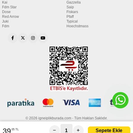
Kai
Gazzella
Fdm Star
Saip
Dose
Fiskars
Red Arrow
Pfaff
Juki
Typical
Fdm
Hoechstmass
© 2026 igneiplikburada.com - Tüm Hakları Saklıdır.
39
−
+
05 TL