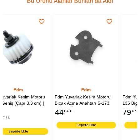
Bu Ürünü Alanlar Bunları da Aldı
Fdm
Fdm
oru
Fdm Yuvarlak Kesim Motoru
Fdm Yuvarlak Kesim Motoru
) |
Bıçak Açma Anahtarı S-173
136 Bıçak Tutucu Kapak
44
79
64 TL
67 TL
Sepete Ekle
Sepete Ekle