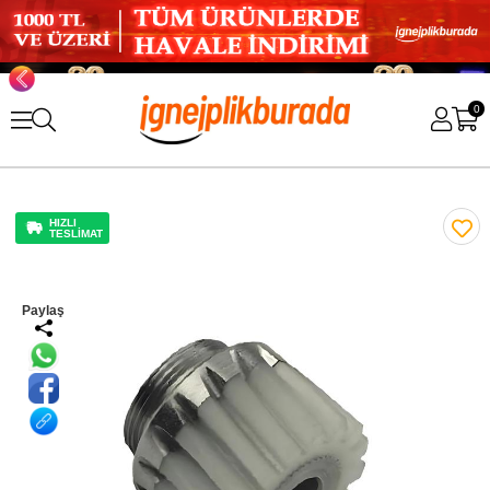
0
HIZLI
TESLİMAT
Paylaş