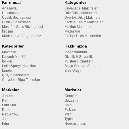
Kurumsal
Kategoriler
Anasayfa
Çuval Ağzı Makineler
Hakkımızda
Düz Dikiş Makineleri
Üyelik Sözleşmesi
Overlok Dikiş Makineleri
Gizlilik Sözleşmesi
Kartela Kesim Makineleri
Mesafeli Satış Sözleşmesi
Makine Motorları
İletişim
Mezuralar
Markalar ve Belgelerimiz
Ev Tipi Dikiş Makineleri
Kategoriler
Hakkımızda
Makaslar
Mağazalarımız
Kazanlı Mini Ütüler
Gizlilik & Güvenlik
İplikler
Müşteri Hizmetleri
Leke Spreyleri ve İlaçlar
Sıkça Sorulan Sorular
İğneler
Bize Ulaşın
Çıt Çıt Makineleri
Cetvel ve Riga Takımları
Markalar
Markalar
Janome
Gençler
Kai
Gazzella
Fdm Star
Saip
Dose
Fiskars
Red Arrow
Pfaff
Juki
Typical
Fdm
Hoechstmass