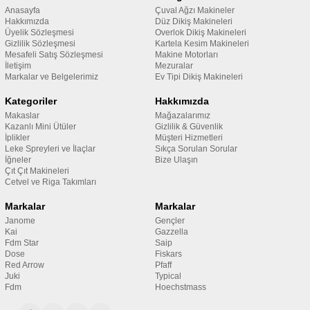
Anasayfa
Çuval Ağzı Makineler
Hakkımızda
Düz Dikiş Makineleri
Üyelik Sözleşmesi
Overlok Dikiş Makineleri
Gizlilik Sözleşmesi
Kartela Kesim Makineleri
Mesafeli Satış Sözleşmesi
Makine Motorları
İletişim
Mezuralar
Markalar ve Belgelerimiz
Ev Tipi Dikiş Makineleri
Kategoriler
Hakkımızda
Makaslar
Mağazalarımız
Kazanlı Mini Ütüler
Gizlilik & Güvenlik
İplikler
Müşteri Hizmetleri
Leke Spreyleri ve İlaçlar
Sıkça Sorulan Sorular
İğneler
Bize Ulaşın
Çıt Çıt Makineleri
Cetvel ve Riga Takımları
Markalar
Markalar
Janome
Gençler
Kai
Gazzella
Fdm Star
Saip
Dose
Fiskars
Red Arrow
Pfaff
Juki
Typical
Fdm
Hoechstmass