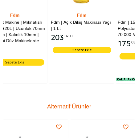
Fdm
Fdm
lı
Fdm | Açık Dikiş Makinası Yağı
Fdm | 150 Denye | Siyah |
70mm
| 1 Lt
Polyester Overlok İpliği |
|
70.000 Metre | Muz İplik
203
07 TL
e
175
08 TL
Sepete Ekle
Sepete Ekle
Çok Al Az Öde
Çok Al Az Öde
Alternatif Ürünler