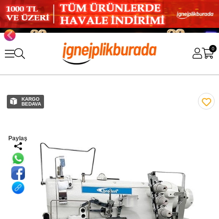
0
KARGO
BEDAVA
Paylaş