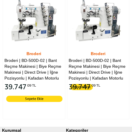
Broderi
Broderi
Broderi | BD-500D-02 | Bant
Broderi | BD-500D-02 | Bant
Reçme Makinesi | Biye Reçme
Reçme Makinesi | Biye Reçme
Makinesi | Direct Drive | İğne
Makinesi | Direct Drive | İğne
Pozisyonlu | Kafadan Motorlu
Pozisyonlu | Kafadan Motorlu
39.747
39.747
09 TL
09 TL
Sepete Ekle
Sepete Ekle
Kurumsal
Kategoriler