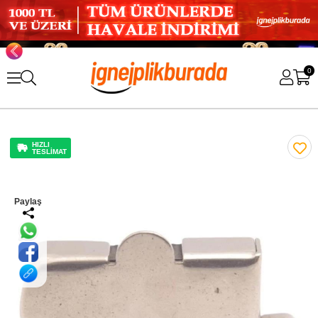
0
HIZLI
TESLİMAT
Paylaş