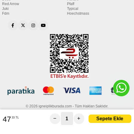
Red Arrow
Pfaff
Juki
Typical
Fdm
Hoechstmass
© 2026 igneiplikburada.com - Tüm Hakları Saklıdır.
47
−
+
33 TL