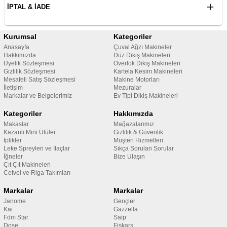
İPTAL & İADE
Kurumsal
Kategoriler
Anasayfa
Çuval Ağzı Makineler
Hakkımızda
Düz Dikiş Makineleri
Üyelik Sözleşmesi
Overlok Dikiş Makineleri
Gizlilik Sözleşmesi
Kartela Kesim Makineleri
Mesafeli Satış Sözleşmesi
Makine Motorları
İletişim
Mezuralar
Markalar ve Belgelerimiz
Ev Tipi Dikiş Makineleri
Kategoriler
Hakkımızda
Makaslar
Mağazalarımız
Kazanlı Mini Ütüler
Gizlilik & Güvenlik
İplikler
Müşteri Hizmetleri
Leke Spreyleri ve İlaçlar
Sıkça Sorulan Sorular
İğneler
Bize Ulaşın
Çıt Çıt Makineleri
Cetvel ve Riga Takımları
Markalar
Markalar
Janome
Gençler
Kai
Gazzella
Fdm Star
Saip
Dose
Fiskars