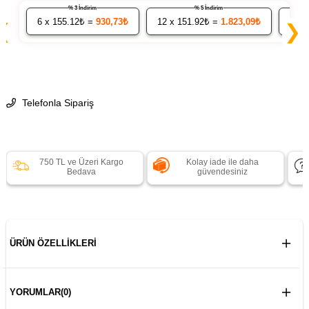
% 3 İndirim
% 5 İndirim
6
x 155.12₺ =
930,73₺
12
x 151.92₺ =
1.823,09₺
24
x
❮
❯
Telefonla Sipariş
750 TL ve Üzeri Kargo
Kolay iade ile daha
Bedava
güvendesiniz
ÜRÜN ÖZELLIKLERI
YORUMLAR
(0)