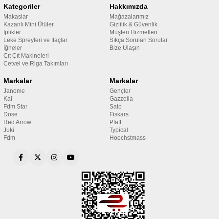
Kategoriler
Hakkımızda
Makaslar
Mağazalarımız
Kazanlı Mini Ütüler
Gizlilik & Güvenlik
İplikler
Müşteri Hizmetleri
Leke Spreyleri ve İlaçlar
Sıkça Sorulan Sorular
İğneler
Bize Ulaşın
Çıt Çıt Makineleri
Cetvel ve Riga Takımları
Markalar
Markalar
Janome
Gençler
Kai
Gazzella
Fdm Star
Saip
Dose
Fiskars
Red Arrow
Pfaff
Juki
Typical
Fdm
Hoechstmass