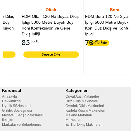
Oltalı
Bora
FDM Oltalı 120 No Beyaz Dikiş
FDM Bora 120 No Siyah Dikiş
İpliği 5000 Metre Büyük Boy
İpliği 5000 Metre Büyük Boy
Koni Konfeksiyon ve Genel
Koni Düz Dikiş ve Konfeksiyon
Dikiş İpliği
İpliği
85
78
85 TL
30 TL
Sepete Ekle
Sepete Ekle
Kurumsal
Kategoriler
Anasayfa
Çuval Ağzı Makineler
Hakkımızda
Düz Dikiş Makineleri
Üyelik Sözleşmesi
Overlok Dikiş Makineleri
Gizlilik Sözleşmesi
Kartela Kesim Makineleri
Mesafeli Satış Sözleşmesi
Makine Motorları
İletişim
Mezuralar
Markalar ve Belgelerimiz
Ev Tipi Dikiş Makineleri