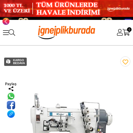
0
KARGO
BEDAVA
Paylaş