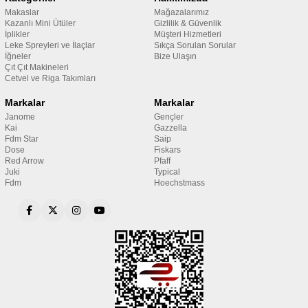
Makaslar
Mağazalarımız
Kazanlı Mini Ütüler
Gizlilik & Güvenlik
İplikler
Müşteri Hizmetleri
Leke Spreyleri ve İlaçlar
Sıkça Sorulan Sorular
İğneler
Bize Ulaşın
Çıt Çıt Makineleri
Cetvel ve Riga Takımları
Markalar
Markalar
Janome
Gençler
Kai
Gazzella
Fdm Star
Saip
Dose
Fiskars
Red Arrow
Pfaff
Juki
Typical
Fdm
Hoechstmass