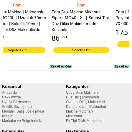
Fdm
Fdm
ıslı
Fdm Düz Makine Mıknatıslı
Fdm | 150 Denye | Siyah |
k 70mm
Siper | MG40 | XL | Sanayi Tipi
Polyester Overlok İpliği |
m |
Düz Dikiş Makinelerinde
70.000 Metre | Muz İplik
rde
Kullanılır
175
08 TL
86
85 TL
Sepete Ekle
Sepete Ekle
Çok Al Az Öde
Çok Al Az Öde
Çok Al Az Öde
Çok Al Az Öde
Kurumsal
Kategoriler
Anasayfa
Çuval Ağzı Makineler
Hakkımızda
Düz Dikiş Makineleri
Üyelik Sözleşmesi
Overlok Dikiş Makineleri
Gizlilik Sözleşmesi
Kartela Kesim Makineleri
Mesafeli Satış Sözleşmesi
Makine Motorları
İletişim
Mezuralar
Markalar ve Belgelerimiz
Ev Tipi Dikiş Makineleri
Kategoriler
Hakkımızda