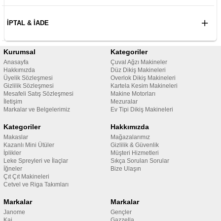
İPTAL & İADE
Kurumsal
Kategoriler
Anasayfa
Çuval Ağzı Makineler
Hakkımızda
Düz Dikiş Makineleri
Üyelik Sözleşmesi
Overlok Dikiş Makineleri
Gizlilik Sözleşmesi
Kartela Kesim Makineleri
Mesafeli Satış Sözleşmesi
Makine Motorları
İletişim
Mezuralar
Markalar ve Belgelerimiz
Ev Tipi Dikiş Makineleri
Kategoriler
Hakkımızda
Makaslar
Mağazalarımız
Kazanlı Mini Ütüler
Gizlilik & Güvenlik
İplikler
Müşteri Hizmetleri
Leke Spreyleri ve İlaçlar
Sıkça Sorulan Sorular
İğneler
Bize Ulaşın
Çıt Çıt Makineleri
Cetvel ve Riga Takımları
Markalar
Markalar
Janome
Gençler
Kai
Gazzella