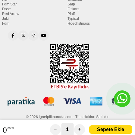
Fdm Star
Saip
Dose
Fiskars
Red Arrow
Pfaff
Juki
Typical
Fdm
Hoechstmass
© 2026 igneiplikburada.com - Tüm Hakları Saklıdır.
0
−
+
00 TL