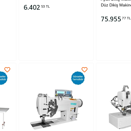
Düz Dikiş Makin
6.402
53 TL
75.955
77 TL
Sepete Ekle
Sepete Ekle