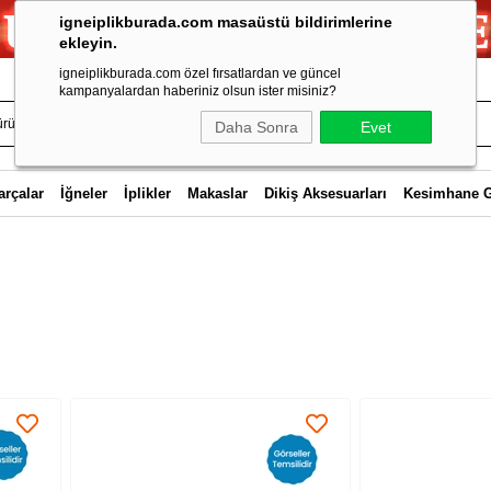
igneiplikburada.com masaüstü bildirimlerine
ekleyin.
igneiplikburada.com özel fırsatlardan ve güncel
kampanyalardan haberiniz olsun ister misiniz?
Daha Sonra
Evet
arçalar
İğneler
İplikler
Makaslar
Dikiş Aksesuarları
Kesimhane 