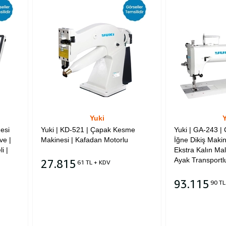
Yuki
Y
nesi
Yuki | KD-521 | Çapak Kesme
Yuki | GA-243 | 
ve |
Makinesi | Kafadan Motorlu
İğne Dikiş Makin
i |
Ekstra Kalın Mal
Ayak Transportlu 
27.815
61 TL + KDV
93.115
90 TL
Sepete Ekle
Sepete Ekle