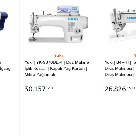
Yuki
Y
 |
Yuki | YK-9870DE-4 | Düz Makine
Yuki | B4F-H | İp
 Zİgzag
İplik Kesicili | Kapalı Yağ Karteri |
Dikiş Makinesi 
Mikro Yağlamalı
Dikiş Makinesi |
30.157
26.826
83 TL
15 TL
Sepete Ekle
Sepete Ekle