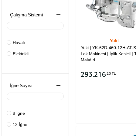
Çalışma Sistemi
Yuki
Havalı
Yuki | YK-62D-460-12H-AT-S
Elektrikli
Lok Makinesi | İplik Kesicil |
Malıdıri
293.216
20 TL
İğne Sayısı
Sepete Ekle
8 İğne
12 İğne