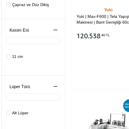
Çapraz ve Düz Dikiş
Yuki
Çift Pabuç
Yuki | Max-F600 | Tela Yapış
Makinesi | Bant Genişliği 60
İğne Transportlu
Kesim Eni
120.538
40 TL
Ayak Transportlu
Sepete Ekle
Çift İğne
11 cm
İnce Burunlu
İptalli
Çanta
Lüper Türü
Alt Lüper