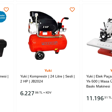
Yuki
Y
nesi |
Yuki | Kompresör | 24 Litre | Sesli |
Yuki | Etek Paça
2 HP | JB2024
Yk-500 | Masa Ü
Baskı Makinesi
6.227
06 TL + KDV
11.196
31 TL
Sepete Ekle
Sepete Ekle