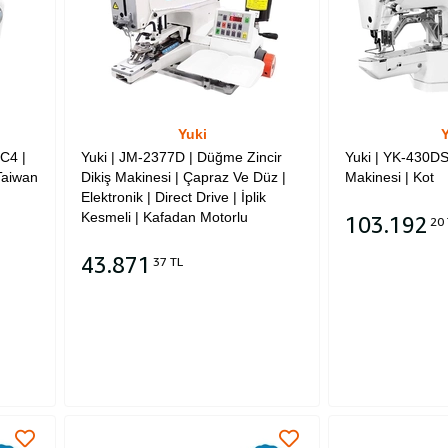
Yuki
Y
C4 |
Yuki | JM-2377D | Düğme Zincir
Yuki | YK-430DS
 Taiwan
Dikiş Makinesi | Çapraz Ve Düz |
Makinesi | Kot
Elektronik | Direct Drive | İplik
Kesmeli | Kafadan Motorlu
103.192
20 
43.871
37 TL
Sepete Ekle
Sepete Ekle