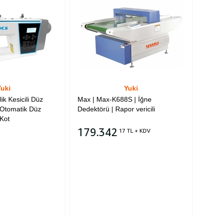
uki
Yuki
lik Kesicili Düz
Max | Max-K688S | İğne
| Otomatik Düz
Dedektörü | Rapor vericili
 Kot
179.342
17 TL + KDV
Sepete Ekle