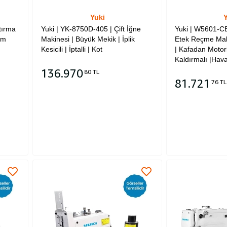
Yuki
Y
tırma
Yuki | YK-8750D-405 | Çift İğne
Yuki | W5601-C
cm
Makinesi | Büyük Mekik | İplik
Etek Reçme Makin
Kesicili | İptalli | Kot
| Kafadan Motor
Kaldırmalı |Haval
136.970
80 TL
81.721
76 TL
Sepete Ekle
Sepete Ekle