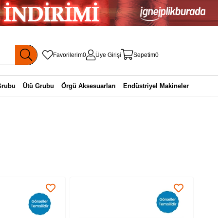
Favorilerim
0
Üye Girişi
Sepetim
0
Grubu
Ütü Grubu
Örgü Aksesuarları
Endüstriyel Makineler