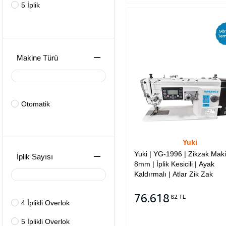
5 İplik
Makine Türü
Otomatik
Yuki
Yuki | YG-1996 | Zikzak Maki
İplik Sayısı
8mm | İplik Kesicili | Ayak
Kaldırmalı | Atlar Zik Zak
76.618
82 TL
4 İplikli Overlok
Sepete Ekle
5 İplikli Overlok