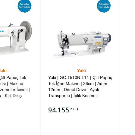
uki
Yuki
Çift Papuç Tek
Yuki | GC-1510N-L14 | Çift Papuç
esi | Makine
Tek İğne Makine | 36cm | Adım
zemeler İçindir |
12mm | Direct Drive | Ayak
| Kilit Dikiş
Transportlu | İplik Kesmeli
94.155
23 TL
Sepete Ekle