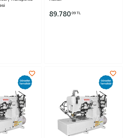
esi
89.780
09 TL
Sepete Ekle