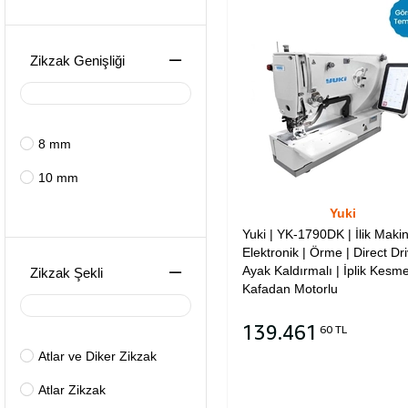
Zikzak Genişliği
8 mm
10 mm
Yuki
Yuki | YK-1790DK | İlik Maki
Elektronik | Örme | Direct Dri
Ayak Kaldırmalı | İplik Kesmel
Zikzak Şekli
Kafadan Motorlu
139.461
60 TL
Atlar ve Diker Zikzak
Sepete Ekle
Atlar Zikzak