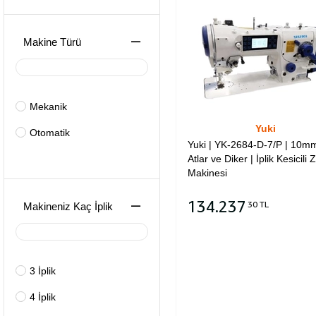
Makine Türü
Mekanik
Yuki
Otomatik
Yuki | YK-2684-D-7/P | 10mm
Atlar ve Diker | İplik Kesicili
Makinesi
134.237
30 TL
Makineniz Kaç İplik
Sepete Ekle
3 İplik
4 İplik