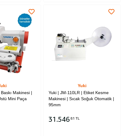
uki
Yuki
 Baskı Makinesi |
Yuki | JM-110LR | Etiket Kesme
stü Mini Paça
Makinesi | Sıcak Soğuk Otomatik |
95mm
31.546
81 TL
Sepete Ekle