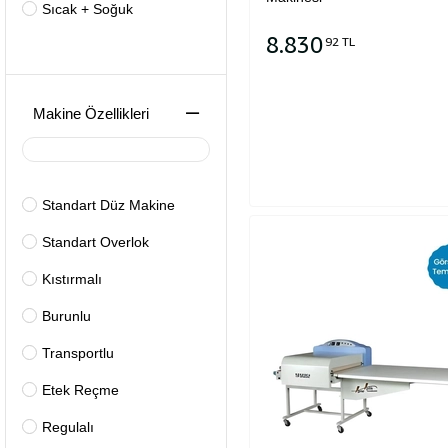
Sıcak + Soğuk
8.830
92 TL
Sepete Ekle
Makine Özellikleri
Standart Düz Makine
Standart Overlok
Kıstırmalı
Burunlu
Transportlu
Etek Reçme
Regulalı