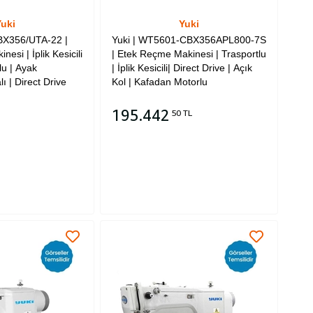
uki
Yuki
BX356/UTA-22 |
Yuki | WT5601-CBX356APL800-7S
esi | İplik Kesicili
| Etek Reçme Makinesi | Trasportlu
lu | Ayak
| İplik Kesicili| Direct Drive | Açık
ı | Direct Drive
Kol | Kafadan Motorlu
195.442
50 TL
Sepete Ekle