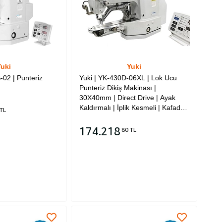
uki
Yuki
-02 | Punteriz
Yuki | YK-430D-06XL | Lok Ucu
Punteriz Dikiş Makinası |
30X40mm | Direct Drive | Ayak
Kaldırmalı | İplik Kesmeli | Kafadan
TL
Motorlu
174.218
80 TL
Sepete Ekle