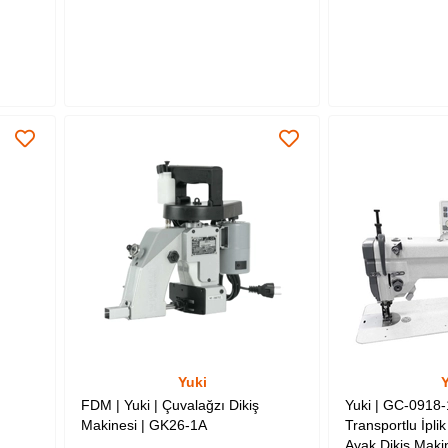
Yuki
Y
FDM | Yuki | Çuvalağzı Dikiş
Yuki | GC-0918-
Makinesi | GK26-1A
Transportlu İplik
Ayak Dikiş Makin