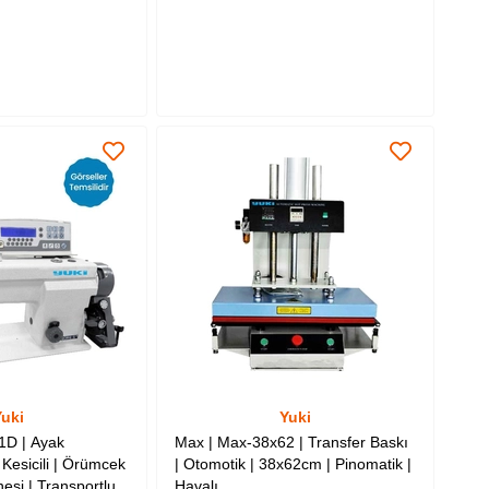
uki
Yuki
1D | Ayak
Max | Max-38x62 | Transfer Baskı
 Kesicili | Örümcek
| Otomotik | 38x62cm | Pinomatik |
esi | Transportlu
Havalı