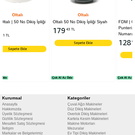
Oltalı
Groz Beckert
ği
Oltalı 50 No Dikiş İpliği Siyah
FDM | Groz Beckert | Dpx17 |
Punteriz Makine İğnesi | 14
179
43 TL
Numara
128
09 TL
Sepete Ekle
Sepete Ekle
Çok Al Az Öde
Çok Al Az Öde
Çok Al Az Öde
Çok Al Az Öde
Kurumsal
Kategoriler
Anasayfa
Çuval Ağzı Makineler
Hakkımızda
Düz Dikiş Makineleri
Üyelik Sözleşmesi
Overlok Dikiş Makineleri
Gizlilik Sözleşmesi
Kartela Kesim Makineleri
Mesafeli Satış Sözleşmesi
Makine Motorları
İletişim
Mezuralar
Markalar ve Belgelerimiz
Ev Tipi Dikiş Makineleri