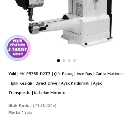
Yuki
| YK-P335B-D2T3 | Çift Papuç | İnce Baş | Çanta Makinesi
| İplik Kesicili | Direct Drive | Ayak Kaldırmalı | Ayak
Transportlu | Kafadan Motorlu
Stok Kodu
(Y10.02045)
Marka
Yuki
: