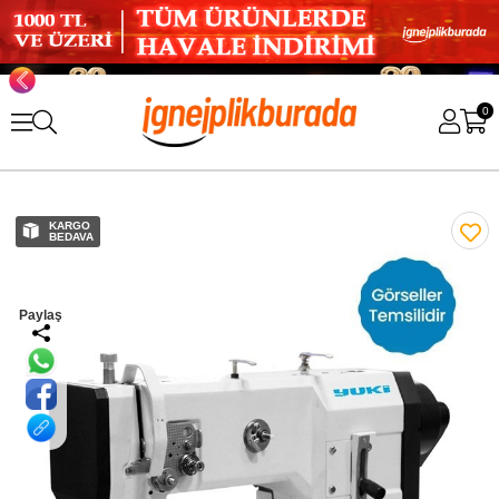
0
KARGO
BEDAVA
Paylaş