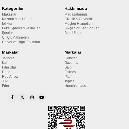
Kategoriler
Hakkımızda
Makaslar
Mağazalarımız
Kazanlı Mini Ütüler
Gizlilik & Güvenlik
İplikler
Müşteri Hizmetleri
Leke Spreyleri ve İlaçlar
Sıkça Sorulan Sorular
İğneler
Bize Ulaşın
Çıt Çıt Makineleri
Cetvel ve Riga Takımları
Markalar
Markalar
Janome
Gençler
Kai
Gazzella
Fdm Star
Saip
Dose
Fiskars
Red Arrow
Pfaff
Juki
Typical
Fdm
Hoechstmass