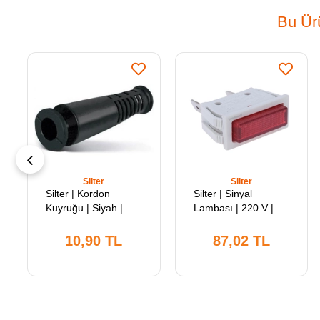
Bu Ürü
Silter
Silter
Silter | Kordon
Silter | Sinyal
Kuyruğu | Siyah | Sy
Lambası | 220 V | Ty
Koku 01 | Sanayi Tipi
Sl 28 | Silter Süper
El Ütülerinde
Mini Spr/mn 2000 |
10,90 TL
87,02 TL
Kullanılır
Gld/MN 2000 |
Modeller İçin
Uyumludur.