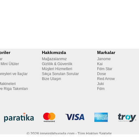
riler
Hakkımızda
Markalar
ar
Mağazalarımız
Janome
 Mini Ütüler
Gizlilik & Güvenlik
Kai
Müşteri Hizmetleri
Fdm Star
reyleri ve İlaçlar
Sıkça Sorulan Sorular
Dose
Bize Ulaşın
Red Arrow
Makineleri
Juki
ve Riga Takımları
Fdm
© 2026 igneiplikburada.com - Tüm Hakları Saklıdır.