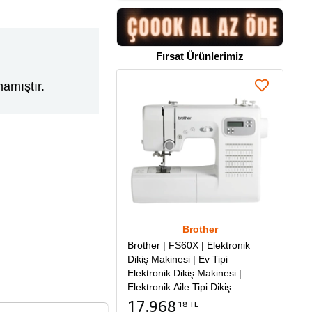
Fırsat Ürünlerimiz
amıştır.
Brother
Brother | FS60X | Elektronik
Dikiş Makinesi | Ev Tipi
Elektronik Dikiş Makinesi |
Elektronik Aile Tipi Dikiş
Makinesi
17.968
18 TL