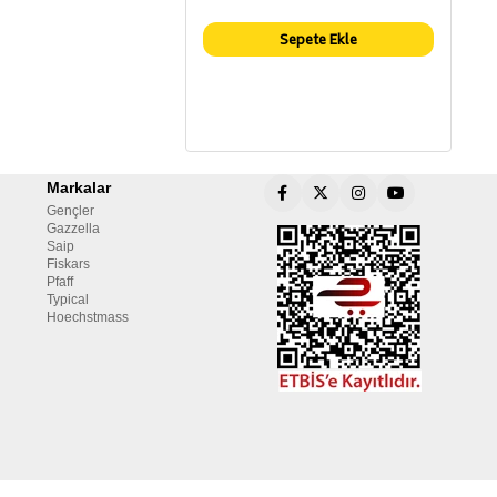
Sepete Ekle
Markalar
Gençler
Gazzella
Saip
Fiskars
Pfaff
Typical
Hoechstmass