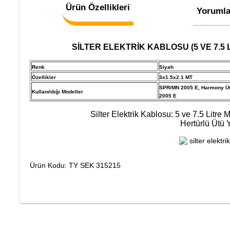
Ürün Özellikleri
Yorumla
SİLTER ELEKTRİK KABLOSU (5 VE 7.5 
Renk
Siyah
Özellikler
3x1.5x2.1 MT
SPR/MN 2005 E, Harmony Üt
Kullanıldığı Modeller
2005 E
Silter Elektrik Kablosu: 5 ve 7.5 Lit
Hertürlü Ütü 
Ürün Kodu: TY SEK 315215