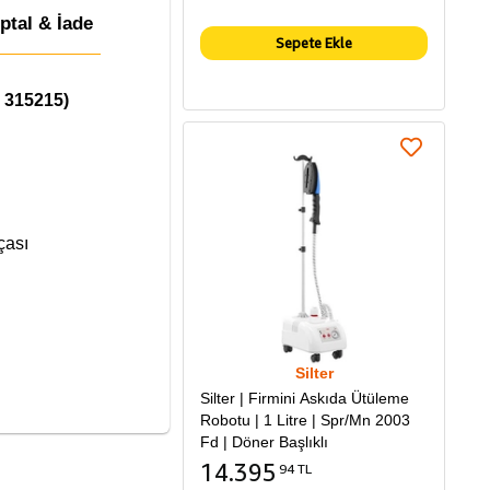
İptal & İade
Sepete Ekle
315215)
çası
Silter
Silter | Firmini Askıda Ütüleme
Robotu | 1 Litre | Spr/Mn 2003
Fd | Döner Başlıklı
14.395
94 TL