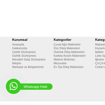
Kurumsal
Kategoriler
Katego
Anasayfa
Çuval Ağzı Makineler
Makasl
Hakkımızda
Düz Dikiş Makineleri
Kazanlı
Üyelik Sözleşmesi
Overlok Dikiş Makineleri
İplikler
Gizlilik Sözleşmesi
Kartela Kesim Makineleri
Leke Sp
Mesafeli Satış Sözleşmesi
Makine Motorları
İğneler
İletişim
Mezuralar
Çıt Çıt 
Markalar ve Belgelerimiz
Ev Tipi Dikiş Makineleri
Cetvel 
Whatsapp Hattı