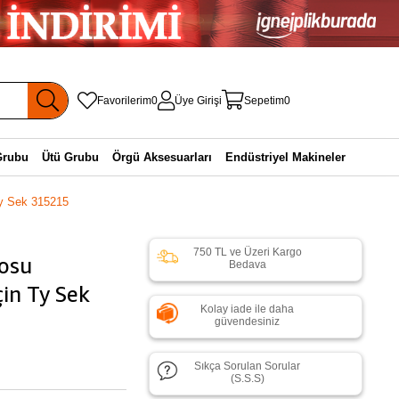
Favorilerim
0
Üye Girişi
Sepetim
0
Grubu
Ütü Grubu
Örgü Aksesuarları
Endüstriyel Makineler
Ty Sek 315215
750 TL ve Üzeri Kargo
losu
Bedava
in Ty Sek
Kolay iade ile daha
güvendesiniz
Sıkça Sorulan Sorular
(S.S.S)