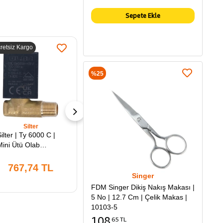
Sepete Ekle
retsiz Kargo
%25
Silter
Silter
Silter | Ty 6000 C |
Silter | Olab Soleniod
Mini Ütü Olab
Valf Bobini | 1/8 |
olenoid Valf | 1/8'' |
Ts6000bh | Süper
Süper Mini Ütü
Mini Ütülerde
767,74 TL
452,91 TL
Kazanında Buhar
Kazandan Buhar
Singer
Thaliyesi İçin
Tahliyesi İçin
FDM Singer Dikiş Nakış Makası |
Kullanılmaktadır.
Kullanılır.
5 No | 12.7 Cm | Çelik Makas |
10103-5
108
65 TL