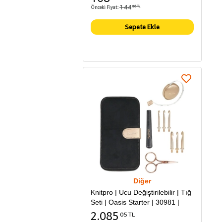
144
Önceki Fiyat:
86 TL
Sepete Ekle
Diğer
Knitpro | Ucu Değiştirilebilir | Tığ
Seti | Oasis Starter | 30981 |
2.085
05 TL