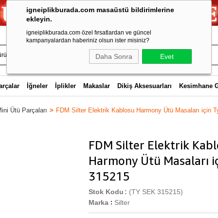
igneiplikburada.com masaüstü bildirimlerine
ekleyin.
igneiplikburada.com özel fırsatlardan ve güncel
kampanyalardan haberiniz olsun ister misiniz?
Daha Sonra
Evet
arçalar
İğneler
İplikler
Makaslar
Dikiş Aksesuarları
Kesimhane 
ini Ütü Parçaları
FDM Silter Elektrik Kablosu Harmony Ütü Masaları için 
FDM Silter Elektrik Kab
Harmony Ütü Masaları iç
315215
Stok Kodu
(TY SEK 315215)
Marka
Silter
: