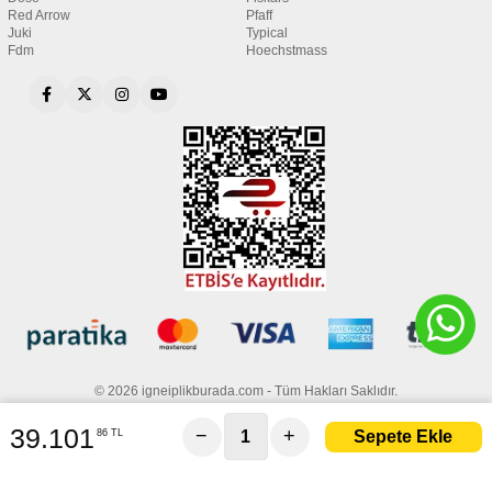
Red Arrow
Pfaff
Juki
Typical
Fdm
Hoechstmass
© 2026 igneiplikburada.com - Tüm Hakları Saklıdır.
39.101
−
+
86 TL