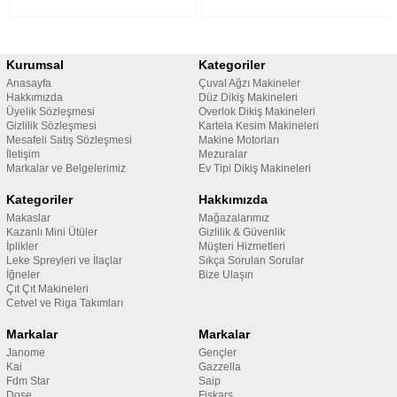
Kurumsal
Kategoriler
Anasayfa
Çuval Ağzı Makineler
Hakkımızda
Düz Dikiş Makineleri
Üyelik Sözleşmesi
Overlok Dikiş Makineleri
Gizlilik Sözleşmesi
Kartela Kesim Makineleri
Mesafeli Satış Sözleşmesi
Makine Motorları
İletişim
Mezuralar
Markalar ve Belgelerimiz
Ev Tipi Dikiş Makineleri
Kategoriler
Hakkımızda
Makaslar
Mağazalarımız
Kazanlı Mini Ütüler
Gizlilik & Güvenlik
İplikler
Müşteri Hizmetleri
Leke Spreyleri ve İlaçlar
Sıkça Sorulan Sorular
İğneler
Bize Ulaşın
Çıt Çıt Makineleri
Cetvel ve Riga Takımları
Markalar
Markalar
Janome
Gençler
Kai
Gazzella
Fdm Star
Saip
Dose
Fiskars