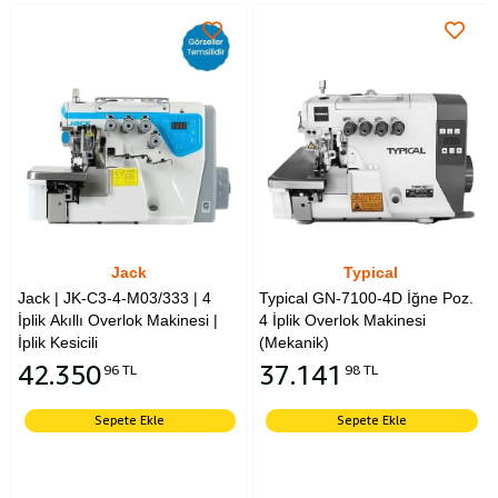
Typical
Typical
33 | 4
Typical GN-7100-4D İğne Poz.
Typical GN-7100-5D İğ
kinesi |
4 İplik Overlok Makinesi
5 İplik Overlok Makinesi
(Mekanik)
(Mekanik)
37.141
39.434
98 TL
59 TL
Sepete Ekle
Sepete Ekle