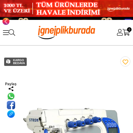
0
KARGO
BEDAVA
Paylaş