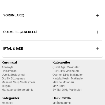
YORUMLAR
(0)
ÖDEME SEÇENEKLERI
İPTAL & İADE
Kurumsal
Kategoriler
Anasayfa
Çuval Ağzı Makineler
Hakkımızda
Düz Dikiş Makineleri
Üyelik Sözleşmesi
Overlok Dikiş Makineleri
Gizlilik Sözleşmesi
Kartela Kesim Makineleri
Mesafeli Satış Sözleşmesi
Makine Motorları
İletişim
Mezuralar
Markalar ve Belgelerimiz
Ev Tipi Dikiş Makineleri
Kategoriler
Hakkımızda
Makaslar
Mağazalarımız