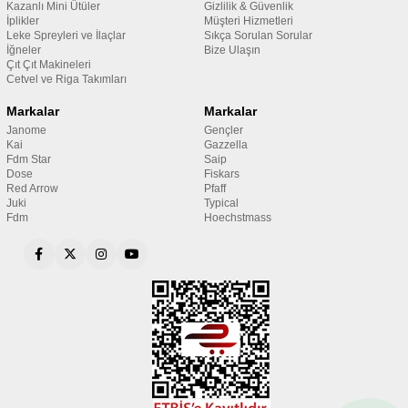
Kazanlı Mini Ütüler
Gizlilik & Güvenlik
İplikler
Müşteri Hizmetleri
Leke Spreyleri ve İlaçlar
Sıkça Sorulan Sorular
İğneler
Bize Ulaşın
Çıt Çıt Makineleri
Cetvel ve Riga Takımları
Markalar
Markalar
Janome
Gençler
Kai
Gazzella
Fdm Star
Saip
Dose
Fiskars
Red Arrow
Pfaff
Juki
Typical
Fdm
Hoechstmass