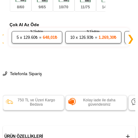
8/60
9/65
10/70
11/75
14/90
16/100
Çok Al Az Öde
% 3 İndirim
% 5 İndirim
❮
❯
5
x 129.60₺ =
648,01₺
10
x 126.93₺ =
1.269,30₺
20
x
Telefonla Sipariş
750 TL ve Üzeri Kargo
Kolay iade ile daha
Bedava
güvendesiniz
ÜRÜN ÖZELLIKLERI