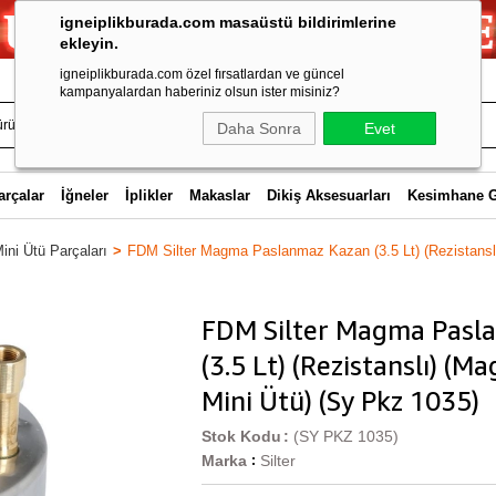
igneiplikburada.com masaüstü bildirimlerine
ekleyin.
igneiplikburada.com özel fırsatlardan ve güncel
kampanyalardan haberiniz olsun ister misiniz?
Daha Sonra
Evet
arçalar
İğneler
İplikler
Makaslar
Dikiş Aksesuarları
Kesimhane 
ini Ütü Parçaları
FDM Silter Magma Paslanmaz Kazan (3.5 Lt) (Rezistanslı
FDM Silter Magma Pasl
(3.5 Lt) (Rezistanslı) (
Mini Ütü) (Sy Pkz 1035)
Stok Kodu
(SY PKZ 1035)
Marka
Silter
: