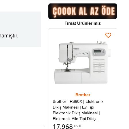
Fırsat Ürünlerimiz
amıştır.
Brother
Brother | FS60X | Elektronik
Dikiş Makinesi | Ev Tipi
Elektronik Dikiş Makinesi |
Elektronik Aile Tipi Dikiş
Makinesi
17.968
18 TL