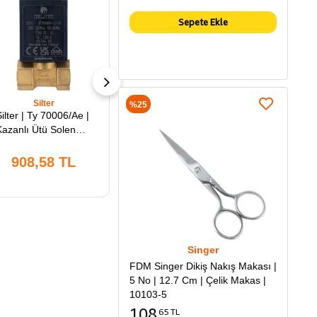
Sepete Ekle
Silter
Silter
%25
Silter | Ty 70006/Ae |
Silter | Ty 6000 C |
Kazanlı Ütü Solenoid
Mini Ütü Olab
alf 1/4'' | Ayarsız
Solenoid Valf | 1/8'' |
Süper Mini Ütü
908,58 TL
767,74 TL
Kazanında Buhar
Thaliyesi İçin
Kullanılmaktadır.
Singer
FDM Singer Dikiş Nakış Makası |
5 No | 12.7 Cm | Çelik Makas |
10103-5
108
65 TL