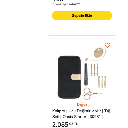
144
Önceki Fiyat:
86 TL
Sepete Ekle
Diğer
Knitpro | Ucu Değiştirilebilir | Tığ
Seti | Oasis Starter | 30981 |
2.085
05 TL