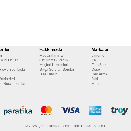
riler
Hakkımızda
Markalar
ar
Mağazalarımız
Janome
 Mini Ütüler
Gizlilik & Güvenlik
Kai
Müşteri Hizmetleri
Fdm Star
reyleri ve İlaçlar
Sıkça Sorulan Sorular
Dose
Bize Ulaşın
Red Arrow
Makineleri
Juki
ve Riga Takımları
Fdm
© 2026 igneiplikburada.com - Tüm Hakları Saklıdır.