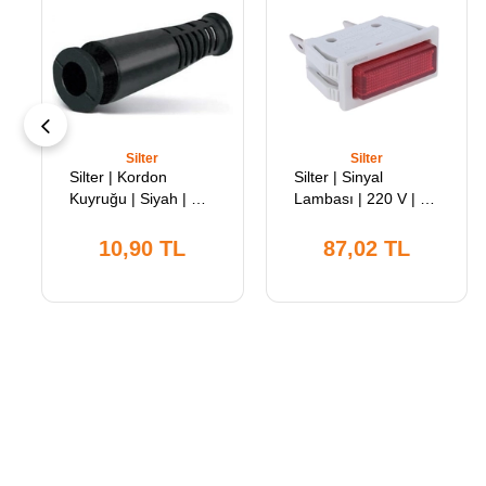
Silter
Silter
Silter | Kordon
Silter | Sinyal
Kuyruğu | Siyah | Sy
Lambası | 220 V | Ty
Koku 01 | Sanayi Tipi
Sl 28 | Silter Süper
El Ütülerinde
Mini Spr/mn 2000 |
10,90 TL
87,02 TL
Kullanılır
Gld/MN 2000 |
Modeller İçin
Uyumludur.