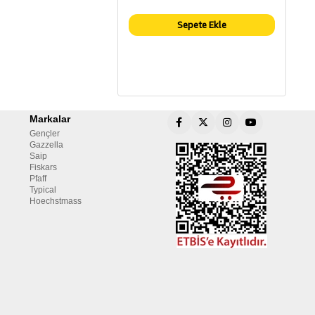
Sepete Ekle
Markalar
Gençler
Gazzella
Saip
Fiskars
Pfaff
Typical
Hoechstmass