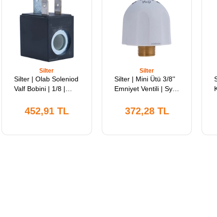
Silter
Silter
Silter | Olab Soleniod
Silter | Mini Ütü 3/8''
Valf Bobini | 1/8 |
Emniyet Ventili | Sy
Ts6000bh | Süper
Ev 38 | Silter 1lt, 2lt,
V
Mini Ütülerde
3.5lt ve 5lt Kazanlı
452,91 TL
372,28 TL
Kazandan Buhar
Mini Ütülerle
Tahliyesi İçin
Uyumludur.
Kullanılır.