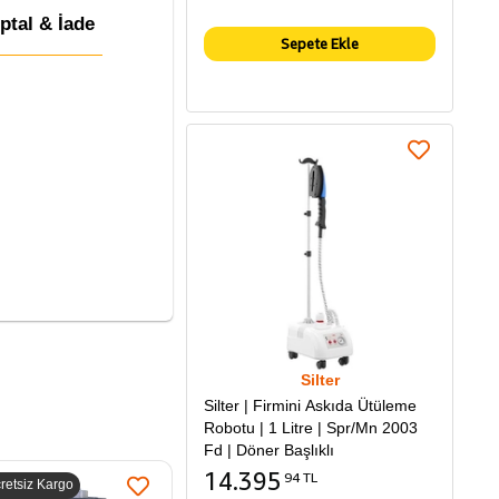
İptal & İade
Sepete Ekle
Silter
Silter | Firmini Askıda Ütüleme
Robotu | 1 Litre | Spr/Mn 2003
Fd | Döner Başlıklı
14.395
94 TL
retsiz Kargo
Ücretsiz Kargo