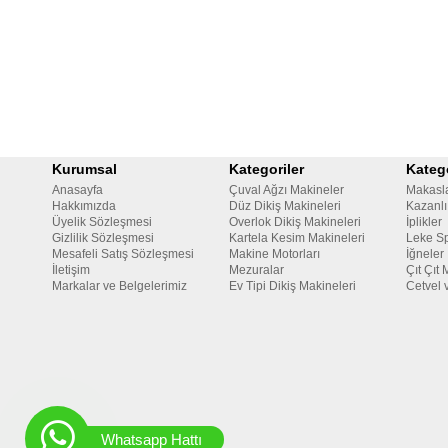
Kurumsal
Kategoriler
Katego
Anasayfa
Çuval Ağzı Makineler
Makasl
Hakkımızda
Düz Dikiş Makineleri
Kazanlı
Üyelik Sözleşmesi
Overlok Dikiş Makineleri
İplikler
Gizlilik Sözleşmesi
Kartela Kesim Makineleri
Leke Sp
Mesafeli Satış Sözleşmesi
Makine Motorları
İğneler
İletişim
Mezuralar
Çıt Çıt 
Markalar ve Belgelerimiz
Ev Tipi Dikiş Makineleri
Cetvel 
Whatsapp Hattı