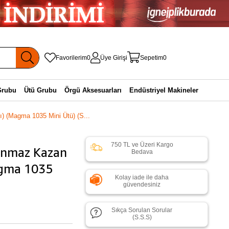
Favorilerim
0
Üye Girişi
Sepetim
0
Grubu
Ütü Grubu
Örgü Aksesuarları
Endüstriyel Makineler
) (Magma 1035 Mini Ütü) (S...
750 TL ve Üzeri Kargo
anmaz Kazan
Bedava
Magma 1035
Kolay iade ile daha
güvendesiniz
Sıkça Sorulan Sorular
(S.S.S)