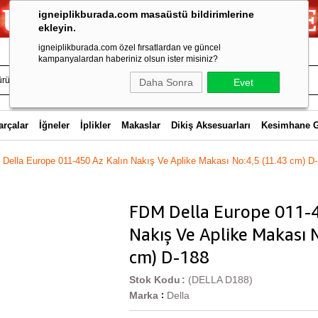
igneiplikburada.com masaüstü bildirimlerine
ekleyin.
igneiplikburada.com özel fırsatlardan ve güncel
kampanyalardan haberiniz olsun ister misiniz?
Daha Sonra
Evet
arçalar
İğneler
İplikler
Makaslar
Dikiş Aksesuarları
Kesimhane 
Della Europe 011-450 Az Kalın Nakış Ve Aplike Makası No:4,5 (11.43 cm) D
FDM Della Europe 011-4
Nakış Ve Aplike Makası N
cm) D-188
Stok Kodu
(DELLA D188)
Marka
Della
: