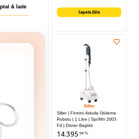
İptal & İade
Sepete Ekle
Silter
Silter | Firmini Askıda Ütüleme
Robotu | 1 Litre | Spr/Mn 2003
Fd | Döner Başlıklı
14.395
94 TL