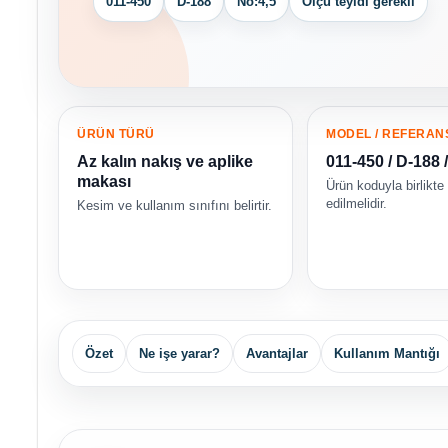
011-450
D-188
No:4,5
Ölçü teyidi gerekli
ÜRÜN TÜRÜ
MODEL / REFERAN
Az kalın nakış ve aplike
011-450 / D-188 
makası
Ürün koduyla birlikte
edilmelidir.
Kesim ve kullanım sınıfını belirtir.
Özet
Ne işe yarar?
Avantajlar
Kullanım Mantığı