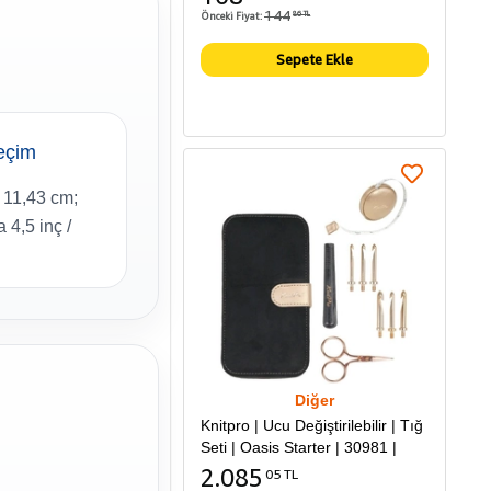
144
Önceki Fiyat:
86 TL
Sepete Ekle
eçim
 11,43 cm;
 4,5 inç /
Diğer
Knitpro | Ucu Değiştirilebilir | Tığ
Seti | Oasis Starter | 30981 |
2.085
05 TL