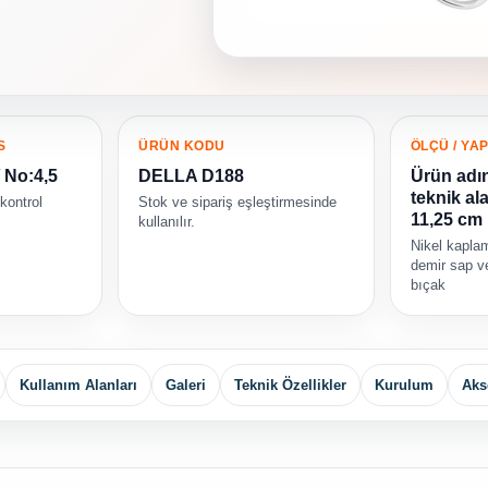
S
ÜRÜN KODU
ÖLÇÜ / YAP
/ No:4,5
DELLA D188
Ürün adı
teknik ala
 kontrol
Stok ve sipariş eşleştirmesinde
11,25 cm
kullanılır.
Nikel kapla
demir sap v
bıçak
Kullanım Alanları
Galeri
Teknik Özellikler
Kurulum
Aks