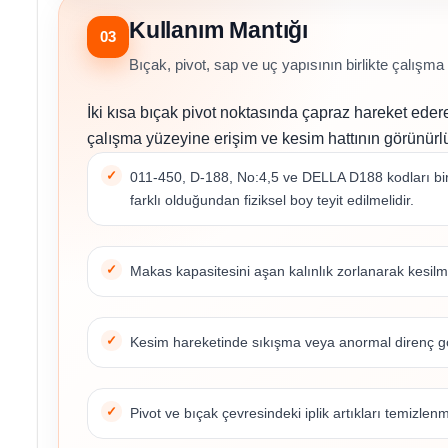
Kullanım Mantığı
03
Bıçak, pivot, sap ve uç yapısının birlikte çalışma 
İki kısa bıçak pivot noktasında çapraz hareket edere
çalışma yüzeyine erişim ve kesim hattının görünürlü
011-450, D-188, No:4,5 ve DELLA D188 kodları birli
farklı olduğundan fiziksel boy teyit edilmelidir.
Makas kapasitesini aşan kalınlık zorlanarak kesilm
Kesim hareketinde sıkışma veya anormal direnç gö
Pivot ve bıçak çevresindeki iplik artıkları temizlenme