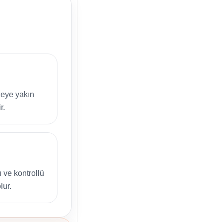
zeye yakın
r.
 ve kontrollü
lur.