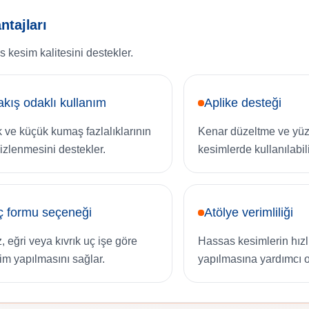
ntajları
 kesim kalitesini destekler.
kış odaklı kullanım
Aplike desteği
ik ve küçük kumaş fazlalıklarının
Kenar düzeltme ve yü
izlenmesini destekler.
kesimlerde kullanılabili
ç formu seçeneği
Atölye verimliliği
, eğri veya kıvrık uç işe göre
Hassas kesimlerin hızlı
im yapılmasını sağlar.
yapılmasına yardımcı o