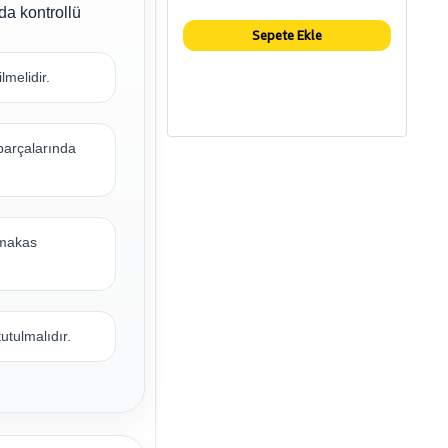
nda kontrollü
Sepete Ekle
lmelidir.
 parçalarında
 makas
utulmalıdır.