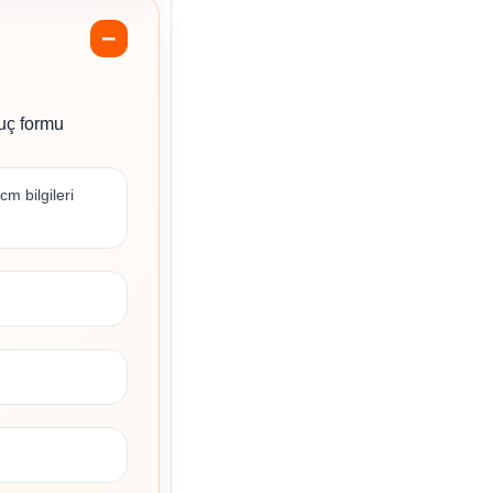
 uç formu
m bilgileri