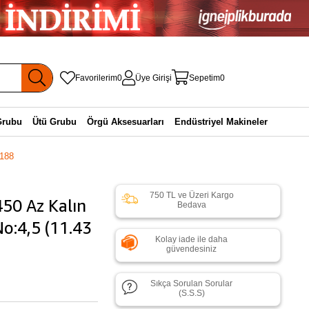
Favorilerim
0
Üye Girişi
Sepetim
0
Grubu
Ütü Grubu
Örgü Aksesuarları
Endüstriyel Makineler
-188
750 TL ve Üzeri Kargo
50 Az Kalın
Bedava
o:4,5 (11.43
Kolay iade ile daha
güvendesiniz
Sıkça Sorulan Sorular
(S.S.S)