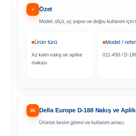
Özet
✓
Model, ölçü, uç yapısı ve doğru kullanım için t
Ürün türü
Model / refe
Az kalın nakış ve aplike
011-450 / D-188
makası
Della Europe D-188 Nakış ve Aplik
01
Ürünün kesim görevi ve kullanım amacı.