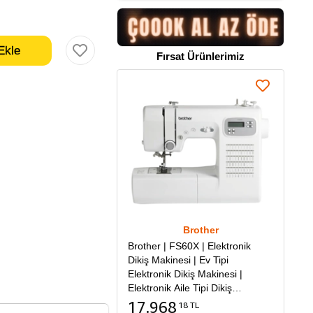
Fırsat Ürünlerimiz
Brother
Brother | FS60X | Elektronik
Dikiş Makinesi | Ev Tipi
Elektronik Dikiş Makinesi |
Elektronik Aile Tipi Dikiş
Makinesi
17.968
18 TL