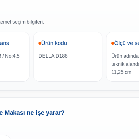
emel seçim bilgileri.
rans
Ürün kodu
Ölçü ve s
 / No:4,5
DELLA D188
Ürün adında
teknik alanda
11,25 cm
e Makası ne işe yarar?