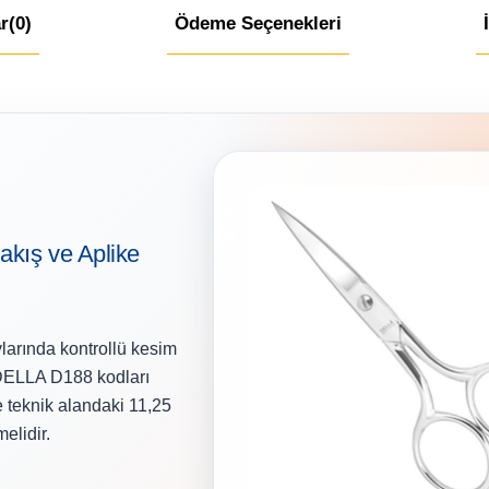
r
(0)
Ödeme Seçenekleri
kış ve Aplike
aylarında kontrollü kesim
 DELLA D188 kodları
e teknik alandaki 11,25
melidir.