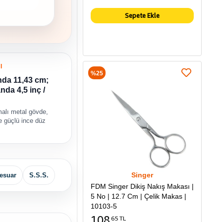
Sepete Ekle
I
%25
nda 11,43 cm;
nda 4,5 inç /
malı metal gövde,
e güçlü ince düz
Singer
esuar
S.S.S.
FDM Singer Dikiş Nakış Makası |
5 No | 12.7 Cm | Çelik Makas |
10103-5
108
65 TL