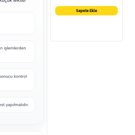
küçük tekstil
Sepete Ekle
an işlemlerden
sonucu kontrol
t yapılmalıdır.