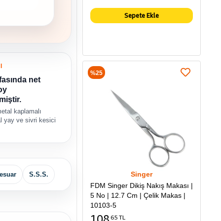
Sepete Ekle
I
%25
fasında net
oy
miştir.
etal kaplamalı
 yay ve sivri kesici
Singer
esuar
S.S.S.
FDM Singer Dikiş Nakış Makası |
5 No | 12.7 Cm | Çelik Makas |
10103-5
108
65 TL