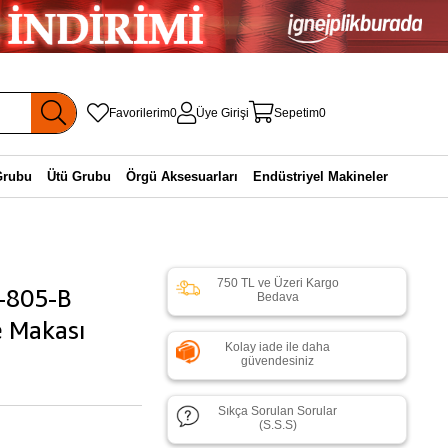
Favorilerim
0
Üye Girişi
Sepetim
0
Grubu
Ütü Grubu
Örgü Aksesuarları
Endüstriyel Makineler
750 TL ve Üzeri Kargo
C-805-B
Bedava
e Makası
Kolay iade ile daha
güvendesiniz
Sıkça Sorulan Sorular
(S.S.S)