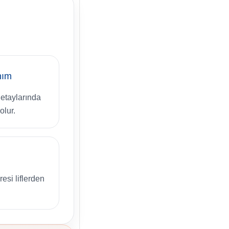
anım
etaylarında
olur.
resi liflerden