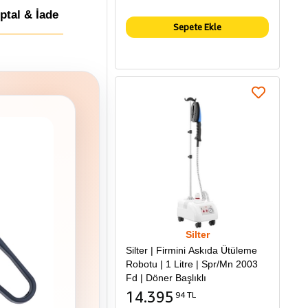
İptal & İade
Sepete Ekle
Silter
Silter | Firmini Askıda Ütüleme
Robotu | 1 Litre | Spr/Mn 2003
Fd | Döner Başlıklı
14.395
94 TL