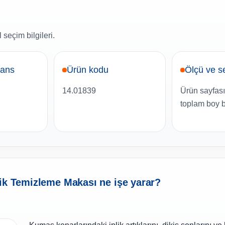
 seçim bilgileri.
rans
Ürün kodu
Ölçü ve s
14.01839
Ürün sayfas
toplam boy be
lik Temizleme Makası ne işe yarar?