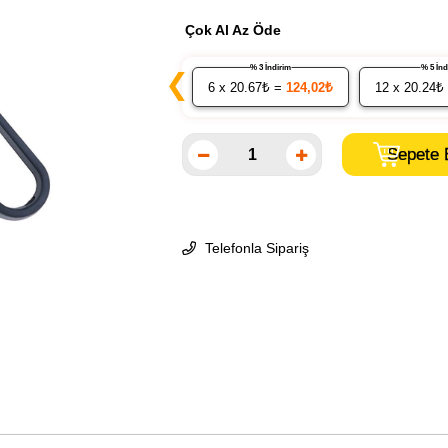
Çok Al Az Öde
% 3 İndirim
% 5 İ
❮
6
x 20.67₺ =
124,02₺
12
x 20.24₺
Telefonla Sipariş