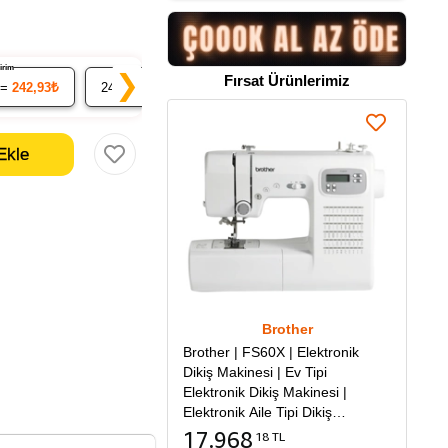
ndirim
% 7 İndirim
% 9 İndirim
❯
Fırsat Ürünlerimiz
 =
242,93₺
24
x 19.82₺ =
475,64₺
48
x 19.39₺ =
930,82₺
Brother
Brother | FS60X | Elektronik
Dikiş Makinesi | Ev Tipi
Elektronik Dikiş Makinesi |
Elektronik Aile Tipi Dikiş
Makinesi
17.968
18 TL