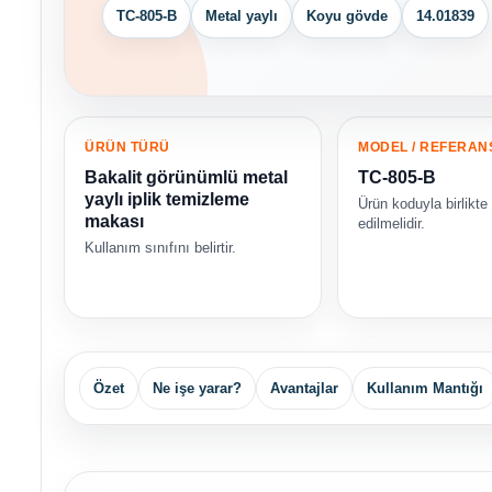
TC-805-B
Metal yaylı
Koyu gövde
14.01839
ÜRÜN TÜRÜ
MODEL / REFERAN
Bakalit görünümlü metal
TC-805-B
yaylı iplik temizleme
Ürün koduyla birlikte
makası
edilmelidir.
Kullanım sınıfını belirtir.
Özet
Ne işe yarar?
Avantajlar
Kullanım Mantığı