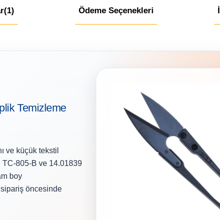
r
(1)
Ödeme Seçenekleri
plik Temizleme
nı ve küçük tekstil
lır. TC-805-B ve 14.01839
lam boy
ı sipariş öncesinde