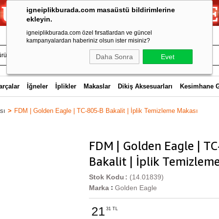
igneiplikburada.com masaüstü bildirimlerine
ekleyin.
igneiplikburada.com özel fırsatlardan ve güncel
kampanyalardan haberiniz olsun ister misiniz?
Daha Sonra
Evet
arçalar
İğneler
İplikler
Makaslar
Dikiş Aksesuarları
Kesimhane 
sı
FDM | Golden Eagle | TC-805-B Bakalit | İplik Temizleme Makası
FDM | Golden Eagle | T
Bakalit | İplik Temizlem
Stok Kodu
(14.01839)
Marka
Golden Eagle
:
21
31 TL