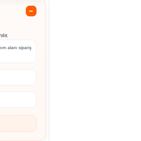
lır.
nım alanı sipariş