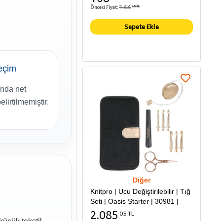
144
Önceki Fiyat:
86 TL
Sepete Ekle
eçim
ında net
lirtilmemiştir.
Diğer
Knitpro | Ucu Değiştirilebilir | Tığ
Seti | Oasis Starter | 30981 |
2.085
05 TL