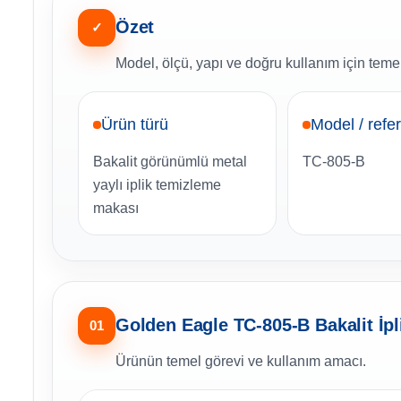
Özet
✓
Model, ölçü, yapı ve doğru kullanım için temel
Ürün türü
Model / refe
Bakalit görünümlü metal
TC-805-B
yaylı iplik temizleme
makası
Golden Eagle TC-805-B Bakalit İp
01
Ürünün temel görevi ve kullanım amacı.