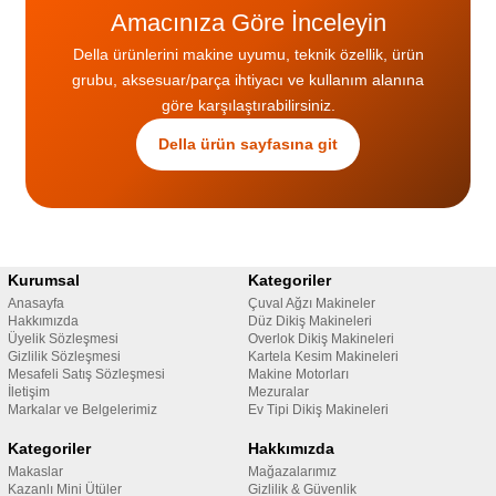
Amacınıza Göre İnceleyin
Della ürünlerini makine uyumu, teknik özellik, ürün
grubu, aksesuar/parça ihtiyacı ve kullanım alanına
göre karşılaştırabilirsiniz.
Della ürün sayfasına git
Kurumsal
Kategoriler
Anasayfa
Çuval Ağzı Makineler
Hakkımızda
Düz Dikiş Makineleri
Üyelik Sözleşmesi
Overlok Dikiş Makineleri
Gizlilik Sözleşmesi
Kartela Kesim Makineleri
Mesafeli Satış Sözleşmesi
Makine Motorları
İletişim
Mezuralar
Markalar ve Belgelerimiz
Ev Tipi Dikiş Makineleri
Kategoriler
Hakkımızda
Makaslar
Mağazalarımız
Kazanlı Mini Ütüler
Gizlilik & Güvenlik