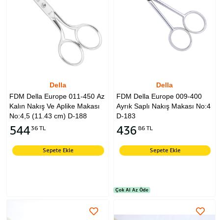
Della
Della
FDM Della Europe 011-450 Az
FDM Della Europe 009-400
Kalın Nakış Ve Aplike Makası
Ayrık Saplı Nakış Makası No:4
No:4,5 (11.43 cm) D-188
D-183
544
436
36 TL
86 TL
Sepete Ekle
Sepete Ekle
Çok Al Az Öde