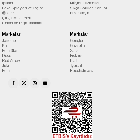
İplikler
Müşteri Hizmetleri
Leke Spreyleri ve İlaçlar
Sıkça Sorulan Sorular
İğneler
Bize Ulaşın
Çıt Çıt Makineleri
Cetvel ve Riga Takımları
Markalar
Markalar
Janome
Gençler
Kai
Gazzella
Fdm Star
Saip
Dose
Fiskars
Red Arrow
Pfaff
Juki
Typical
Fdm
Hoechstmass