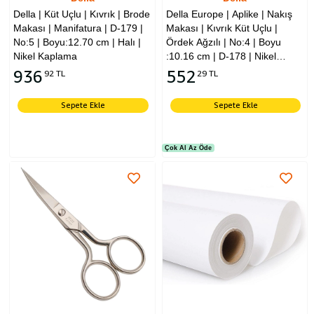
Della | Küt Uçlu | Kıvrık | Brode
Della Europe | Aplike | Nakış
Makası | Manifatura | D-179 |
Makası | Kıvrık Küt Uçlu |
No:5 | Boyu:12.70 cm | Halı |
Ördek Ağzılı | No:4 | Boyu
Nikel Kaplama
:10.16 cm | D-178 | Nikel
Kaplama
936
552
92 TL
29 TL
Sepete Ekle
Sepete Ekle
Çok Al Az Öde