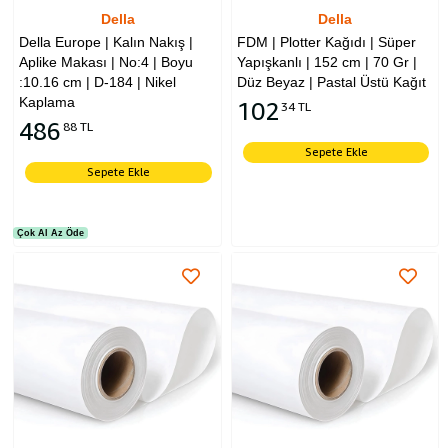
Della
Della
Della Europe | Kalın Nakış |
FDM | Plotter Kağıdı | Süper
Aplike Makası | No:4 | Boyu
Yapışkanlı | 152 cm | 70 Gr |
:10.16 cm | D-184 | Nikel
Düz Beyaz | Pastal Üstü Kağıt
Kaplama
102
34 TL
486
88 TL
Sepete Ekle
Sepete Ekle
Çok Al Az Öde