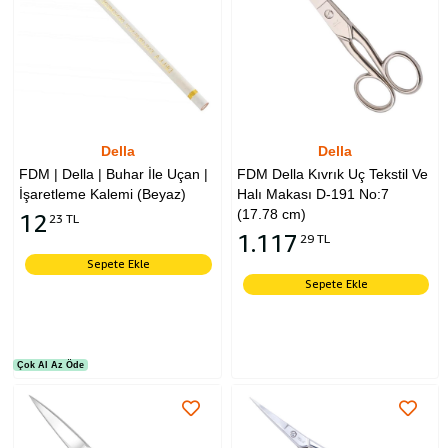
Della
Della
FDM | Della | Buhar İle Uçan |
FDM Della Kıvrık Uç Tekstil Ve
İşaretleme Kalemi (Beyaz)
Halı Makası D-191 No:7
(17.78 cm)
12
23 TL
1.117
29 TL
Sepete Ekle
Sepete Ekle
Çok Al Az Öde