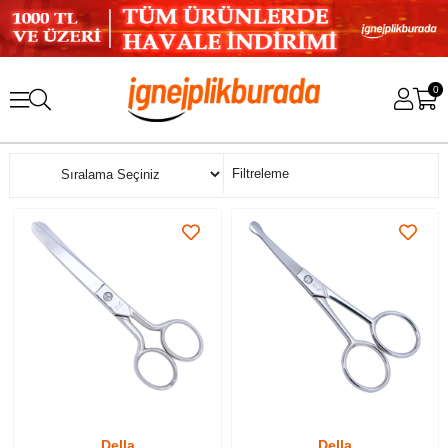
0
Sıralama
Filtreleme
Della
Della