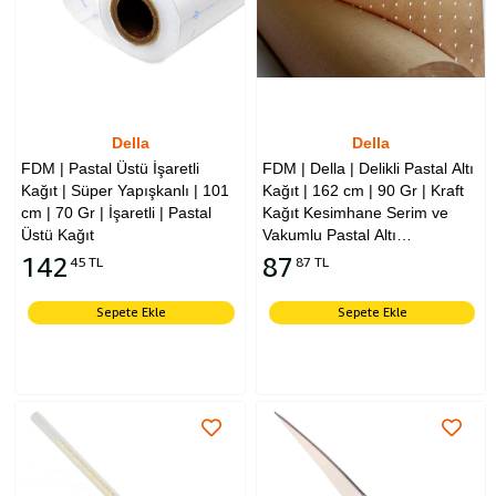
Della
Della
FDM | Pastal Üstü İşaretli
FDM | Della | Delikli Pastal Altı
Kağıt | Süper Yapışkanlı | 101
Kağıt | 162 cm | 90 Gr | Kraft
cm | 70 Gr | İşaretli | Pastal
Kağıt Kesimhane Serim ve
Üstü Kağıt
Vakumlu Pastal Altı
Kullanımına Uygun
142
87
45 TL
87 TL
Sepete Ekle
Sepete Ekle