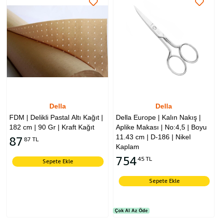
Della
Della
FDM | Delikli Pastal Altı Kağıt |
Della Europe | Kalın Nakış |
182 cm | 90 Gr | Kraft Kağıt
Aplike Makası | No:4,5 | Boyu
11.43 cm | D-186 | Nikel
87
87 TL
Kaplam
754
45 TL
Sepete Ekle
Sepete Ekle
Çok Al Az Öde