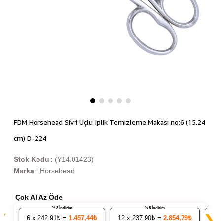
FDM Horsehead Sivri Uçlu İplik Temizleme Makası no:6 (15.24
cm) D-224
Stok Kodu
(Y14.01423)
Marka
Horsehead
:
Çok Al Az Öde
% 3 İndirim
% 5 İndirim
❮
❯
6
x 242.91₺ =
1.457,44₺
12
x 237.90₺ =
2.854,79₺
24