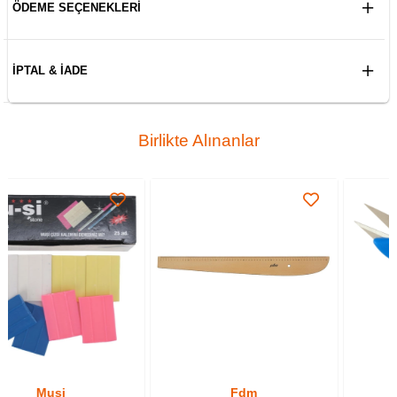
ÖDEME SEÇENEKLERI
İPTAL & İADE
Birlikte Alınanlar
Fdm
Golden Eagle