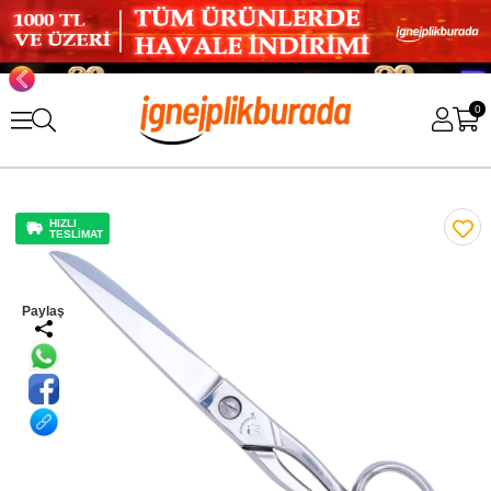
0
HIZLI
TESLİMAT
Paylaş