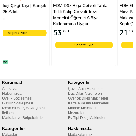
Karışık
FDM Düz Riga Cetveli Tahta
FDM Golden Eagle TC-80
Tekli Kalıp Cetveli Terzi
Mavi Parmaklı İplik Temiz
Modelist Öğrenci Atölye
Makası 12 cm Yaylı Plasti
Kullanımına Uygun
Saplı Çıt Makas
53
21
28 TL
30 TL
Sepete Ekle
Sepete Ekle
Kurumsal
Kategoriler
Anasayfa
Çuval Ağzı Makineler
Hakkımızda
Düz Dikiş Makineleri
Üyelik Sözleşmesi
Overlok Dikiş Makineleri
Gizlilik Sözleşmesi
Kartela Kesim Makineleri
Mesafeli Satış Sözleşmesi
Makine Motorları
İletişim
Mezuralar
Markalar ve Belgelerimiz
Ev Tipi Dikiş Makineleri
Kategoriler
Hakkımızda
Makaslar
Mağazalarımız