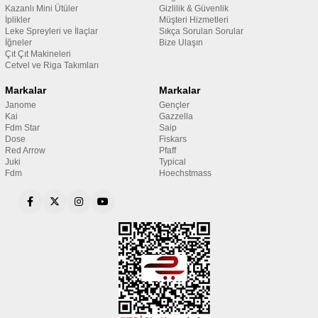
Kazanlı Mini Ütüler
Gizlilik & Güvenlik
İplikler
Müşteri Hizmetleri
Leke Spreyleri ve İlaçlar
Sıkça Sorulan Sorular
İğneler
Bize Ulaşın
Çıt Çıt Makineleri
Cetvel ve Riga Takımları
Markalar
Markalar
Janome
Gençler
Kai
Gazzella
Fdm Star
Saip
Dose
Fiskars
Red Arrow
Pfaff
Juki
Typical
Fdm
Hoechstmass