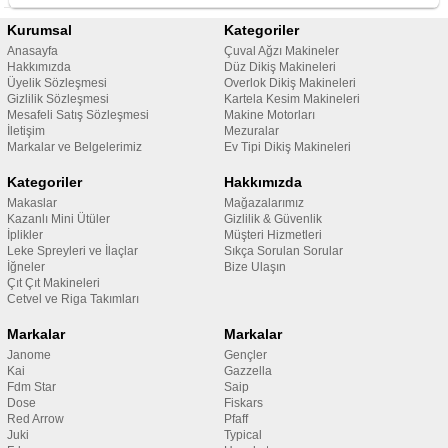
Kurumsal
Kategoriler
Anasayfa
Çuval Ağzı Makineler
Hakkımızda
Düz Dikiş Makineleri
Üyelik Sözleşmesi
Overlok Dikiş Makineleri
Gizlilik Sözleşmesi
Kartela Kesim Makineleri
Mesafeli Satış Sözleşmesi
Makine Motorları
İletişim
Mezuralar
Markalar ve Belgelerimiz
Ev Tipi Dikiş Makineleri
Kategoriler
Hakkımızda
Makaslar
Mağazalarımız
Kazanlı Mini Ütüler
Gizlilik & Güvenlik
İplikler
Müşteri Hizmetleri
Leke Spreyleri ve İlaçlar
Sıkça Sorulan Sorular
İğneler
Bize Ulaşın
Çıt Çıt Makineleri
Cetvel ve Riga Takımları
Markalar
Markalar
Janome
Gençler
Kai
Gazzella
Fdm Star
Saip
Dose
Fiskars
Red Arrow
Pfaff
Juki
Typical