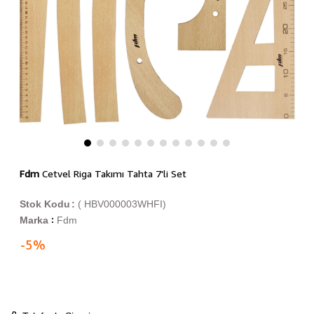
Fdm
Cetvel Riga Takımı Tahta 7'li Set
Stok Kodu
( HBV000003WHFI)
Marka
Fdm
:
-
5
%