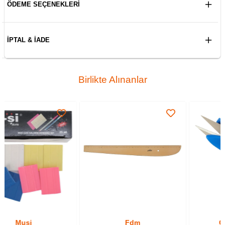
ÖDEME SEÇENEKLERI
İPTAL & İADE
Birlikte Alınanlar
Fdm
Golden Eagle