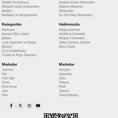
Gizlilik Sözleşmesi
Kartela Kesim Makineleri
Mesafeli Satış Sözleşmesi
Makine Motorları
İletişim
Mezuralar
Markalar ve Belgelerimiz
Ev Tipi Dikiş Makineleri
Kategoriler
Hakkımızda
Makaslar
Mağazalarımız
Kazanlı Mini Ütüler
Gizlilik & Güvenlik
İplikler
Müşteri Hizmetleri
Leke Spreyleri ve İlaçlar
Sıkça Sorulan Sorular
İğneler
Bize Ulaşın
Çıt Çıt Makineleri
Cetvel ve Riga Takımları
Markalar
Markalar
Janome
Gençler
Kai
Gazzella
Fdm Star
Saip
Dose
Fiskars
Red Arrow
Pfaff
Juki
Typical
Fdm
Hoechstmass