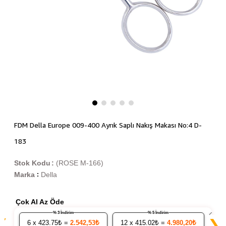
FDM Della Europe 009-400 Ayrık Saplı Nakış Makası No:4 D-
183
Stok Kodu
(ROSE M-166)
Marka
Della
:
Çok Al Az Öde
% 3 İndirim
% 5 İndirim
❮
❯
6
x 423.75₺ =
2.542,53₺
12
x 415.02₺ =
4.980,20₺
24