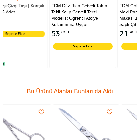
rışık
FDM Düz Riga Cetveli Tahta
FDM Golden Eagle TC-801
Tekli Kalıp Cetveli Terzi
Mavi Parmaklı İplik Temizle
Modelist Öğrenci Atölye
Makası 12 cm Yaylı Plastik
Kullanımına Uygun
Saplı Çıt Makas
53
21
28 TL
30 TL
Sepete Ekle
Sepete Ekle
Bu Ürünü Alanlar Bunları da Aldı