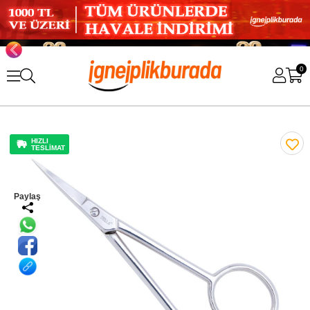
0
HIZLI
TESLİMAT
Paylaş