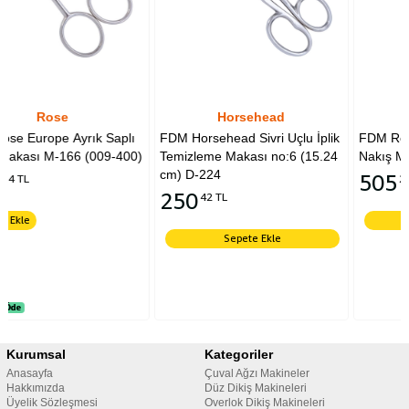
Horsehead
Rose
aplı
FDM Horsehead Sivri Uçlu İplik
FDM Rose Europe Ayrık Sap
-400)
Temizleme Makası no:6 (15.24
Nakış Makası M-166 (009-
cm) D-224
505
24 TL
250
42 TL
Sepete Ekle
Sepete Ekle
Kurumsal
Kategoriler
Anasayfa
Çuval Ağzı Makineler
Hakkımızda
Düz Dikiş Makineleri
Üyelik Sözleşmesi
Overlok Dikiş Makineleri