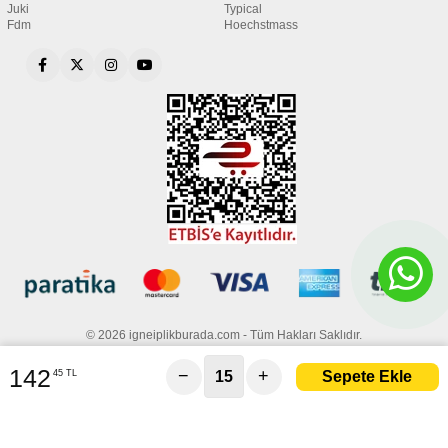
Juki
Typical
Fdm
Hoechstmass
© 2026 igneiplikburada.com - Tüm Hakları Saklıdır.
142
−
+
45 TL