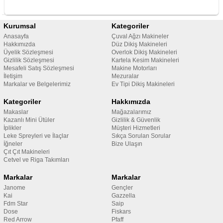
Kurumsal
Kategoriler
Anasayfa
Çuval Ağzı Makineler
Hakkımızda
Düz Dikiş Makineleri
Üyelik Sözleşmesi
Overlok Dikiş Makineleri
Gizlilik Sözleşmesi
Kartela Kesim Makineleri
Mesafeli Satış Sözleşmesi
Makine Motorları
İletişim
Mezuralar
Markalar ve Belgelerimiz
Ev Tipi Dikiş Makineleri
Kategoriler
Hakkımızda
Makaslar
Mağazalarımız
Kazanlı Mini Ütüler
Gizlilik & Güvenlik
İplikler
Müşteri Hizmetleri
Leke Spreyleri ve İlaçlar
Sıkça Sorulan Sorular
İğneler
Bize Ulaşın
Çıt Çıt Makineleri
Cetvel ve Riga Takımları
Markalar
Markalar
Janome
Gençler
Kai
Gazzella
Fdm Star
Saip
Dose
Fiskars
Red Arrow
Pfaff