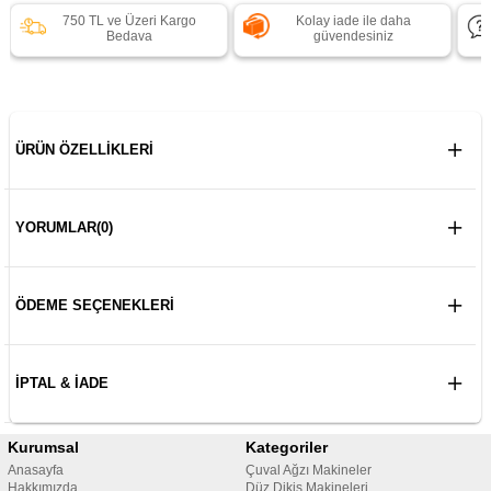
750 TL ve Üzeri Kargo
Kolay iade ile daha
Bedava
güvendesiniz
ÜRÜN ÖZELLIKLERI
YORUMLAR
(0)
ÖDEME SEÇENEKLERI
İPTAL & İADE
Kurumsal
Kategoriler
Anasayfa
Çuval Ağzı Makineler
Hakkımızda
Düz Dikiş Makineleri