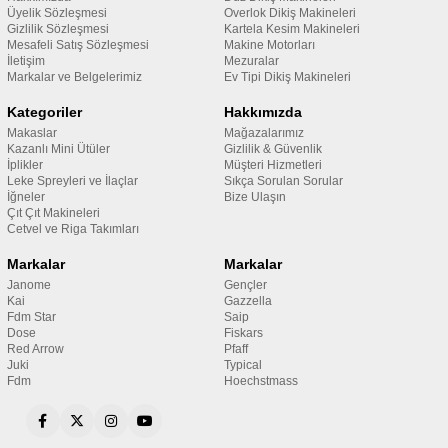
Üyelik Sözleşmesi
Overlok Dikiş Makineleri
Gizlilik Sözleşmesi
Kartela Kesim Makineleri
Mesafeli Satış Sözleşmesi
Makine Motorları
İletişim
Mezuralar
Markalar ve Belgelerimiz
Ev Tipi Dikiş Makineleri
Kategoriler
Hakkımızda
Makaslar
Mağazalarımız
Kazanlı Mini Ütüler
Gizlilik & Güvenlik
İplikler
Müşteri Hizmetleri
Leke Spreyleri ve İlaçlar
Sıkça Sorulan Sorular
İğneler
Bize Ulaşın
Çıt Çıt Makineleri
Cetvel ve Riga Takımları
Markalar
Markalar
Janome
Gençler
Kai
Gazzella
Fdm Star
Saip
Dose
Fiskars
Red Arrow
Pfaff
Juki
Typical
Fdm
Hoechstmass