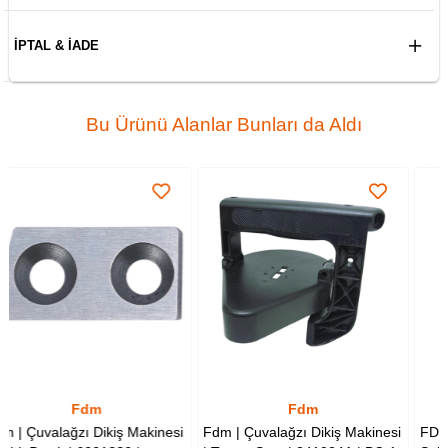
İPTAL & İADE
Bu Ürünü Alanlar Bunları da Aldı
Fdm
Fdm
 Makinesi
Fdm | Çuvalağzı Dikiş Makinesi
FDM Çuval Ağzı Dikiş Ma