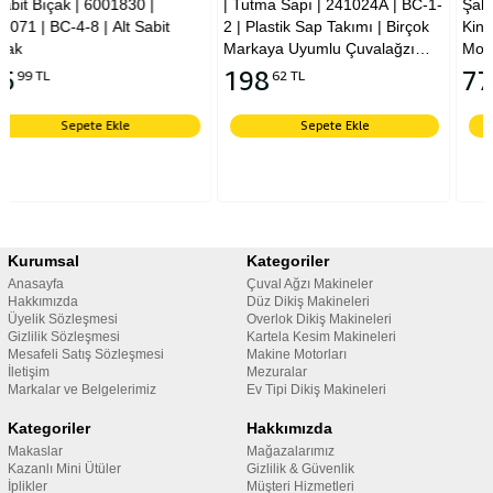
 |
| Tutma Sapı | 241024A | BC-1-
Şalteri Sivici BC-LX5-11
Sabit
2 | Plastik Sap Takımı | Birçok
Kingstar Yuki Newlong
Markaya Uyumlu Çuvalağzı
Moonstar Shifeng Uyum
Dikiş Makine Tutma Sapıdır |
198
77
62 TL
97 TL
Kingstar | Yuki | Newlong |
Moonstar | Shifeng
Sepete Ekle
Sepete Ekle
Kurumsal
Kategoriler
Anasayfa
Çuval Ağzı Makineler
Hakkımızda
Düz Dikiş Makineleri
Üyelik Sözleşmesi
Overlok Dikiş Makineleri
Gizlilik Sözleşmesi
Kartela Kesim Makineleri
Mesafeli Satış Sözleşmesi
Makine Motorları
İletişim
Mezuralar
Markalar ve Belgelerimiz
Ev Tipi Dikiş Makineleri
Kategoriler
Hakkımızda
Makaslar
Mağazalarımız
Kazanlı Mini Ütüler
Gizlilik & Güvenlik
İplikler
Müşteri Hizmetleri