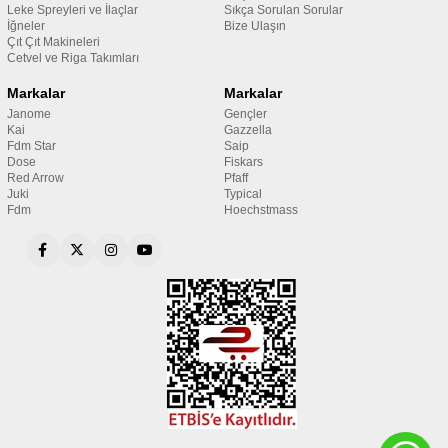
Leke Spreyleri ve İlaçlar
Sıkça Sorulan Sorular
İğneler
Bize Ulaşın
Çıt Çıt Makineleri
Cetvel ve Riga Takımları
Markalar
Markalar
Janome
Gençler
Kai
Gazzella
Fdm Star
Saip
Dose
Fiskars
Red Arrow
Pfaff
Juki
Typical
Fdm
Hoechstmass