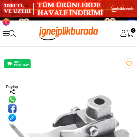
0
HIZLI
TESLİMAT
Paylaş