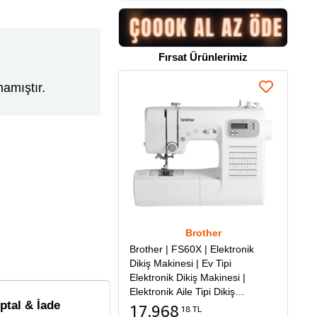
Fırsat Ürünlerimiz
amıştır.
Brother
Brother | FS60X | Elektronik
Dikiş Makinesi | Ev Tipi
Elektronik Dikiş Makinesi |
Elektronik Aile Tipi Dikiş
İptal & İade
Makinesi
17.968
18 TL