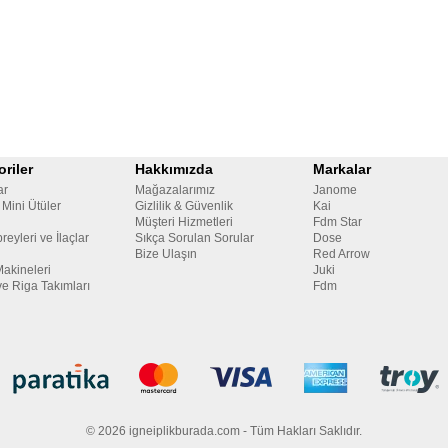
riler
Hakkımızda
Markalar
ar
Mağazalarımız
Janome
 Mini Ütüler
Gizlilik & Güvenlik
Kai
Müşteri Hizmetleri
Fdm Star
reyleri ve İlaçlar
Sıkça Sorulan Sorular
Dose
Bize Ulaşın
Red Arrow
Makineleri
Juki
ve Riga Takımları
Fdm
© 2026 igneiplikburada.com - Tüm Hakları Saklıdır.