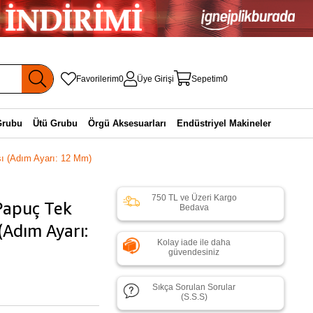
Favorilerim
0
Üye Girişi
Sepetim
0
Grubu
Ütü Grubu
Örgü Aksesuarları
Endüstriyel Makineler
ı (Adım Ayarı: 12 Mm)
750 TL ve Üzeri Kargo
Papuç Tek
Bedava
(Adım Ayarı:
Kolay iade ile daha
güvendesiniz
Sıkça Sorulan Sorular
(S.S.S)