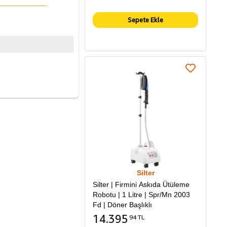
Sepete Ekle
Silter
Silter | Firmini Askıda Ütüleme
Robotu | 1 Litre | Spr/Mn 2003
Fd | Döner Başlıklı
14.395
94 TL