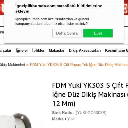
igneiplikburada.com masaüstü bildirimlerine
ekleyin.
igneiplikburada.com özel fırsatlardan ve güncel
kampanyalardan haberiniz olsun ister misiniz?
Daha Sonra
Evet
arçalar
İğneler
İplikler
Makaslar
Dikiş Aksesuarları
Kesimhane 
Dikiş Makineleri
FDM Yuki YK303-S Çift Papuç Tek İğne Düz Dikiş Makinas
FDM Yuki YK303-S Çift 
İğne Düz Dikiş Makinası 
12 Mm)
Stok Kodu
(YUKI GC0303S)
Marka
Yuki
: