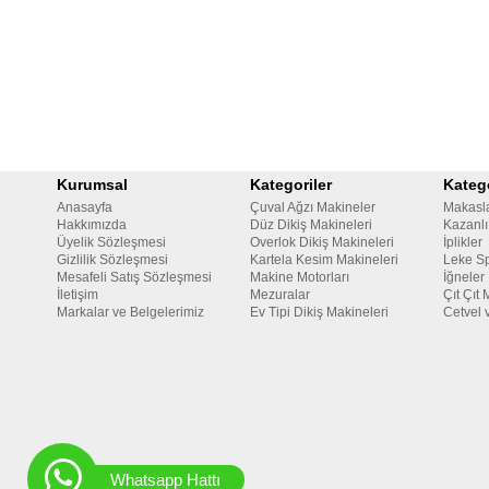
Kurumsal
Kategoriler
Katego
Anasayfa
Çuval Ağzı Makineler
Makasl
Hakkımızda
Düz Dikiş Makineleri
Kazanlı
Üyelik Sözleşmesi
Overlok Dikiş Makineleri
İplikler
Gizlilik Sözleşmesi
Kartela Kesim Makineleri
Leke Sp
Mesafeli Satış Sözleşmesi
Makine Motorları
İğneler
İletişim
Mezuralar
Çıt Çıt 
Markalar ve Belgelerimiz
Ev Tipi Dikiş Makineleri
Cetvel 
Whatsapp Hattı