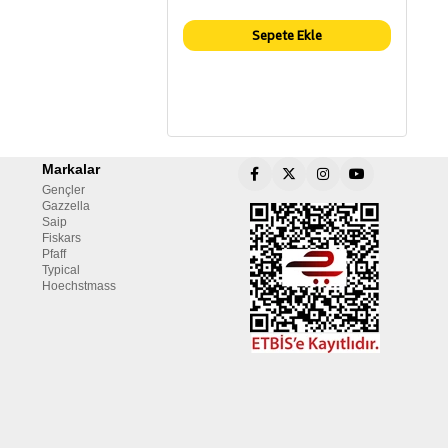
Sepete Ekle
Markalar
Gençler
Gazzella
Saip
Fiskars
Pfaff
Typical
Hoechstmass