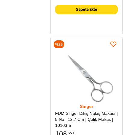
Sepete Ekle
%25
Singer
FDM Singer Dikiş Nakış Makası |
5 No | 12.7 Cm | Çelik Makas |
10103-5
108
65 TL