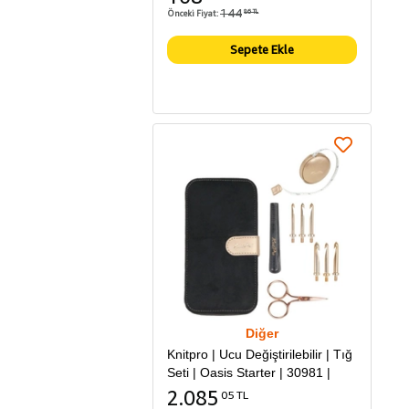
144
Önceki Fiyat:
86 TL
Sepete Ekle
Diğer
Knitpro | Ucu Değiştirilebilir | Tığ
Seti | Oasis Starter | 30981 |
2.085
05 TL