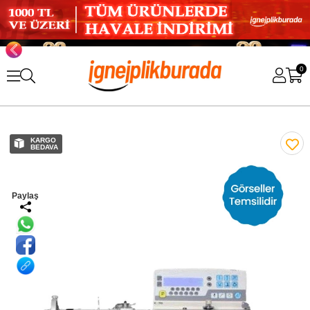
0
KARGO
BEDAVA
Paylaş