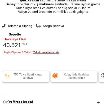
İplik kesicili
yapı ile üretimde hız kazandırır
Sanayi tipi düz dikiş makinesi
sınıfında üretime uygun gövde
Düz dikişte stabil ve düzenli sonuç odaklı kullanım
Atölye ve seri üretimde verimlilik odaklı çalışma
Telefonla Sipariş
Kargo Bedava
Sepette
Havaleye Özel
40.521
50 TL
Peşin Fiyatına 3 Taksit
Taksit fırsatlarını gör
750 TL ve Üzeri Kargo
Kolay iade ile daha
Bedava
güvendesiniz
ÜRÜN ÖZELLIKLERI