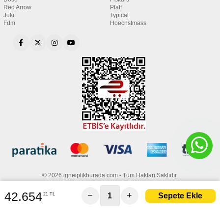
Red Arrow
Pfaff
Juki
Typical
Fdm
Hoechstmass
© 2026 igneiplikburada.com - Tüm Hakları Saklıdır.
42.654
−
+
21 TL