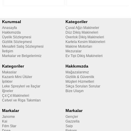
Kurumsal
Kategoriler
Anasayfa
Çuval Ağzı Makineler
Hakkımızda
Düz Dikiş Makineleri
Üyelik Sözleşmesi
Overlok Dikiş Makineleri
Gizlilik Sözleşmesi
Kartela Kesim Makineleri
Mesafeli Satış Sözleşmesi
Makine Motorları
İletişim
Mezuralar
Markalar ve Belgelerimiz
Ev Tipi Dikiş Makineleri
Kategoriler
Hakkımızda
Makaslar
Mağazalarımız
Kazanlı Mini Ütüler
Gizlilik & Güvenlik
İplikler
Müşteri Hizmetleri
Leke Spreyleri ve İlaçlar
Sıkça Sorulan Sorular
İğneler
Bize Ulaşın
Çıt Çıt Makineleri
Cetvel ve Riga Takımları
Markalar
Markalar
Janome
Gençler
Kai
Gazzella
Fdm Star
Saip
Dose
Fiskars