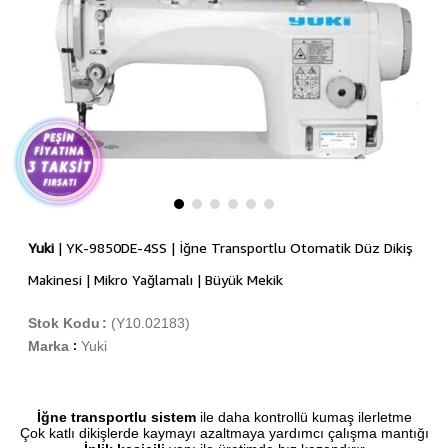
Yuki
| YK-9850DE-4SS | İğne Transportlu Otomatik Düz Dikiş
Makinesi | Mikro Yağlamalı | Büyük Mekik
Stok Kodu
(Y10.02183)
Marka
Yuki
:
İğne transportlu sistem
ile daha kontrollü kumaş ilerletme
Çok katlı dikişlerde kaymayı azaltmaya yardımcı çalışma mantığı