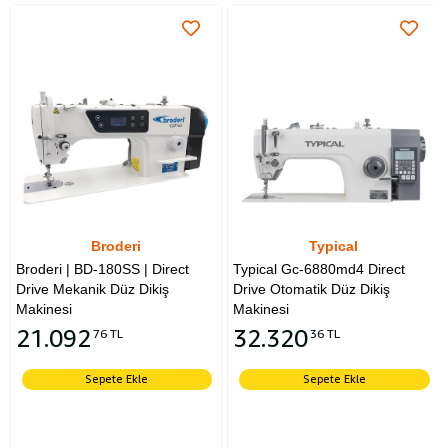
Typical
Juki
 Direct
Typical Gc-6880md4 Direct
Juki Ddl-8700/Sc920 |
ikiş
Drive Otomatik Düz Dikiş
Düz Dikiş Makinesi | F
Makinesi
Motor | İplik Kesmeli |
Kaldırmalı | Tabla ve Te
32.320
36 TL
Ayak, 220v
60.914
88 TL
Sepete Ekle
e
Sepete Ekle