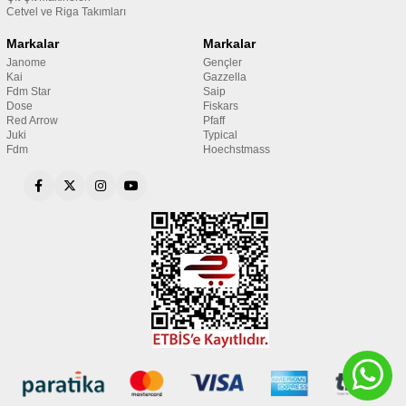
Cetvel ve Riga Takımları
Markalar
Markalar
Janome
Gençler
Kai
Gazzella
Fdm Star
Saip
Dose
Fiskars
Red Arrow
Pfaff
Juki
Typical
Fdm
Hoechstmass