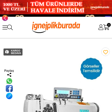
0
KARGO
BEDAVA
Paylaş