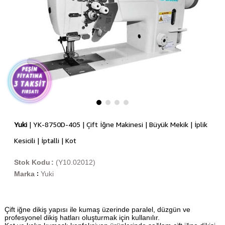
Yuki
| YK-8750D-405 | Çift İğne Makinesi | Büyük Mekik | İplik
Kesicili | İptalli | Kot
Stok Kodu
(Y10.02012)
Marka
Yuki
:
Çift iğne dikiş yapısı ile kumaş üzerinde paralel, düzgün ve
profesyonel dikiş hatları oluşturmak için kullanılır.