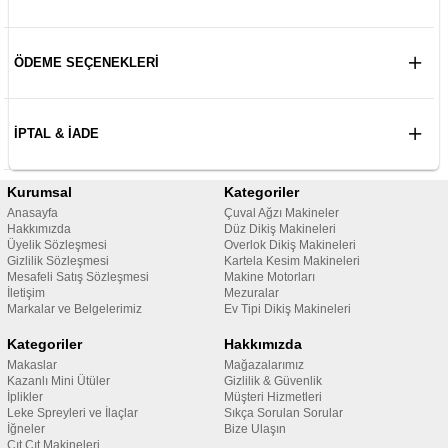
ÖDEME SEÇENEKLERI
İPTAL & İADE
Kurumsal
Kategoriler
Anasayfa
Çuval Ağzı Makineler
Hakkımızda
Düz Dikiş Makineleri
Üyelik Sözleşmesi
Overlok Dikiş Makineleri
Gizlilik Sözleşmesi
Kartela Kesim Makineleri
Mesafeli Satış Sözleşmesi
Makine Motorları
İletişim
Mezuralar
Markalar ve Belgelerimiz
Ev Tipi Dikiş Makineleri
Kategoriler
Hakkımızda
Makaslar
Mağazalarımız
Kazanlı Mini Ütüler
Gizlilik & Güvenlik
İplikler
Müşteri Hizmetleri
Leke Spreyleri ve İlaçlar
Sıkça Sorulan Sorular
İğneler
Bize Ulaşın
Çıt Çıt Makineleri