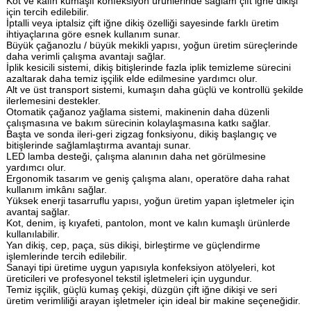
Kot ve kalın kumaşlı konfeksiyon ürünlerinde sağlam çift iğne dikişi
için tercih edilebilir.
İptalli veya iptalsiz çift iğne dikiş özelliği sayesinde farklı üretim
ihtiyaçlarına göre esnek kullanım sunar.
Büyük çağanozlu / büyük mekikli yapısı, yoğun üretim süreçlerinde
daha verimli çalışma avantajı sağlar.
İplik kesicili sistemi, dikiş bitişlerinde fazla iplik temizleme sürecini
azaltarak daha temiz işçilik elde edilmesine yardımcı olur.
Alt ve üst transport sistemi, kumaşın daha güçlü ve kontrollü şekilde
ilerlemesini destekler.
Otomatik çağanoz yağlama sistemi, makinenin daha düzenli
çalışmasına ve bakım sürecinin kolaylaşmasına katkı sağlar.
Başta ve sonda ileri-geri zigzag fonksiyonu, dikiş başlangıç ve
bitişlerinde sağlamlaştırma avantajı sunar.
LED lamba desteği, çalışma alanının daha net görülmesine
yardımcı olur.
Ergonomik tasarım ve geniş çalışma alanı, operatöre daha rahat
kullanım imkânı sağlar.
Yüksek enerji tasarruflu yapısı, yoğun üretim yapan işletmeler için
avantaj sağlar.
Kot, denim, iş kıyafeti, pantolon, mont ve kalın kumaşlı ürünlerde
kullanılabilir.
Yan dikiş, cep, paça, süs dikişi, birleştirme ve güçlendirme
işlemlerinde tercih edilebilir.
Sanayi tipi üretime uygun yapısıyla konfeksiyon atölyeleri, kot
üreticileri ve profesyonel tekstil işletmeleri için uygundur.
Temiz işçilik, güçlü kumaş çekişi, düzgün çift iğne dikişi ve seri
üretim verimliliği arayan işletmeler için ideal bir makine seçeneğidir.