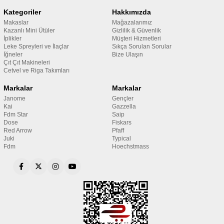
Kategoriler
Hakkımızda
Makaslar
Mağazalarımız
Kazanlı Mini Ütüler
Gizlilik & Güvenlik
İplikler
Müşteri Hizmetleri
Leke Spreyleri ve İlaçlar
Sıkça Sorulan Sorular
İğneler
Bize Ulaşın
Çıt Çıt Makineleri
Cetvel ve Riga Takımları
Markalar
Markalar
Janome
Gençler
Kai
Gazzella
Fdm Star
Saip
Dose
Fiskars
Red Arrow
Pfaff
Juki
Typical
Fdm
Hoechstmass