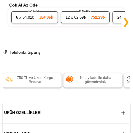
Çok Al Az Öde
% 3 İndirim
% 5 İndirim
6
x 64.01₺ =
384,06₺
12
x 62.69₺ =
752,29₺
24
x 61.
❮
❯
Telefonla Sipariş
750 TL ve Üzeri Kargo
Kolay iade ile daha
Bedava
güvendesiniz
ÜRÜN ÖZELLIKLERI