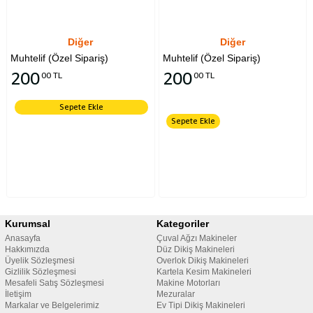
Diğer
Diğer
Muhtelif (Özel Sipariş)
Muhtelif (Özel Sipariş)
200
200
00 TL
00 TL
Sepete Ekle
Sepete Ekle
Kurumsal
Kategoriler
Anasayfa
Çuval Ağzı Makineler
Hakkımızda
Düz Dikiş Makineleri
Üyelik Sözleşmesi
Overlok Dikiş Makineleri
Gizlilik Sözleşmesi
Kartela Kesim Makineleri
Mesafeli Satış Sözleşmesi
Makine Motorları
İletişim
Mezuralar
Markalar ve Belgelerimiz
Ev Tipi Dikiş Makineleri