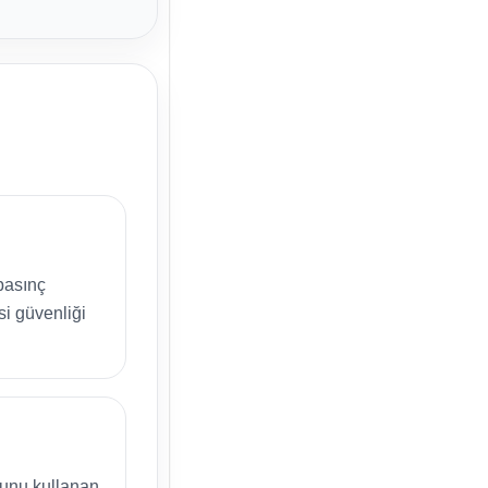
 basınç
si güvenliği
unu kullanan