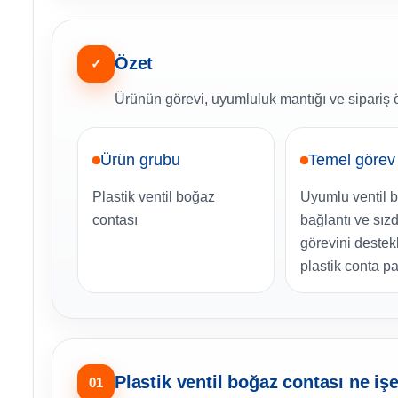
Özet
✓
Ürünün görevi, uyumluluk mantığı ve sipariş ö
Ürün grubu
Temel görev
Plastik ventil boğaz
Uyumlu ventil 
contası
bağlantı ve sız
görevini deste
plastik conta pa
Plastik ventil boğaz contası ne iş
01