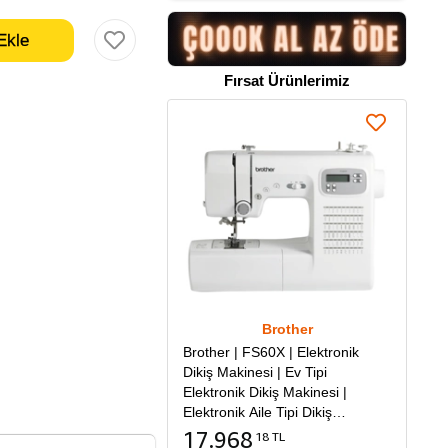
Fırsat Ürünlerimiz
Brother
Brother | FS60X | Elektronik
Dikiş Makinesi | Ev Tipi
Elektronik Dikiş Makinesi |
Elektronik Aile Tipi Dikiş
Makinesi
17.968
18 TL