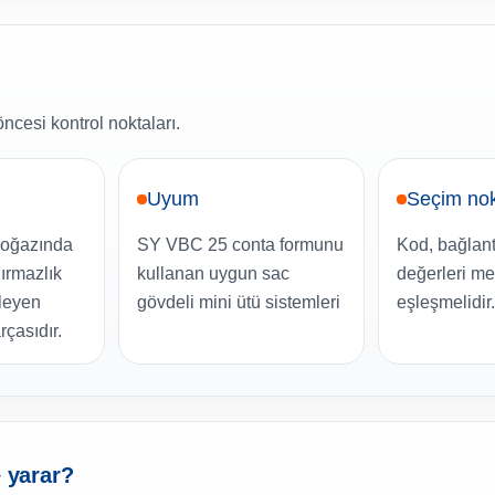
ncesi kontrol noktaları.
Uyum
Seçim nok
boğazında
SY VBC 25 conta formunu
Kod, bağlant
dırmazlık
kullanan uygun sac
değerleri me
kleyen
gövdeli mini ütü sistemleri
eşleşmelidir.
rçasıdır.
e yarar?