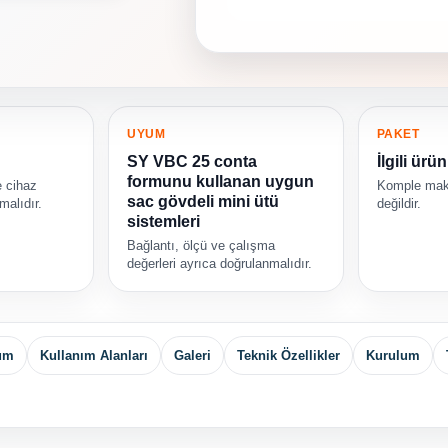
UYUM
PAKET
SY VBC 25 conta
İlgili ürü
formunu kullanan uygun
 cihaz
Komple maki
sac gövdeli mini ütü
lmalıdır.
değildir.
sistemleri
Bağlantı, ölçü ve çalışma
değerleri ayrıca doğrulanmalıdır.
yum
Kullanım Alanları
Galeri
Teknik Özellikler
Kurulum