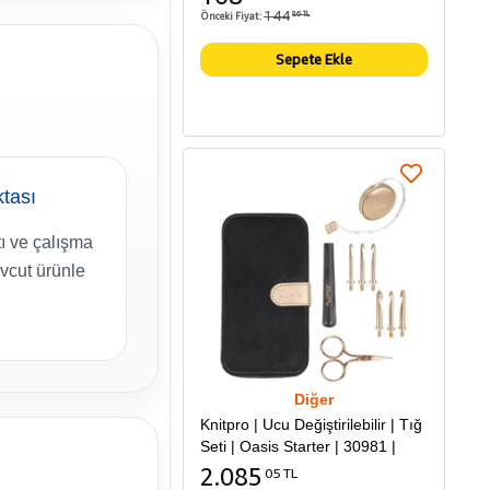
144
Önceki Fiyat:
86 TL
Sepete Ekle
tası
ı ve çalışma
vcut ürünle
Diğer
Knitpro | Ucu Değiştirilebilir | Tığ
Seti | Oasis Starter | 30981 |
2.085
05 TL