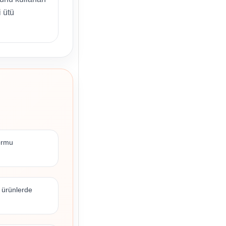
 ütü
formu
 ürünlerde