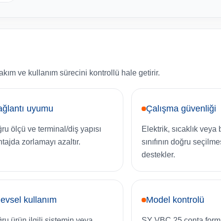
ım ve kullanım sürecini kontrollü hale getirir.
ağlantı uyumu
Çalışma güvenliği
ru ölçü ve terminal/diş yapısı
Elektrik, sıcaklık veya
tajda zorlamayı azaltır.
sınıfının doğru seçilme
destekler.
levsel kullanım
Model kontrolü
ru ürün ilgili sistemin veya
SY VBC 25 conta form