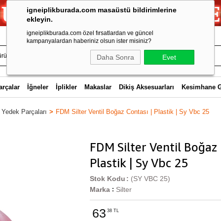
igneiplikburada.com masaüstü bildirimlerine
ekleyin.
igneiplikburada.com özel fırsatlardan ve güncel
kampanyalardan haberiniz olsun ister misiniz?
Daha Sonra
Evet
arçalar
İğneler
İplikler
Makaslar
Dikiş Aksesuarları
Kesimhane 
 Yedek Parçaları
FDM Silter Ventil Boğaz Contası | Plastik | Sy Vbc 25
FDM Silter Ventil Boğaz 
Plastik | Sy Vbc 25
Stok Kodu
(SY VBC 25)
Marka
Silter
:
63
38 TL