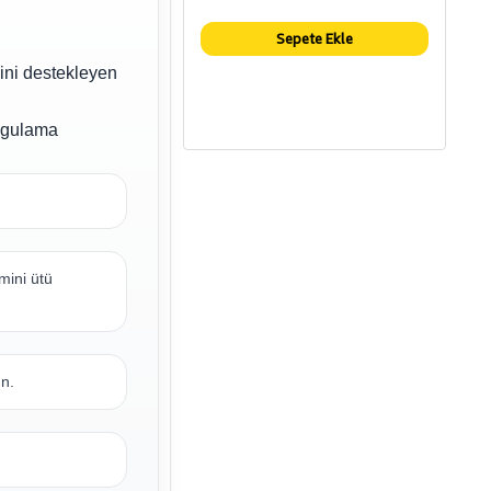
Sepete Ekle
ini destekleyen
uygulama
mini ütü
un.