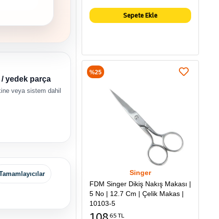
Sepete Ekle
%25
n / yedek parça
ne veya sistem dahil
Singer
Tamamlayıcılar
FDM Singer Dikiş Nakış Makası |
5 No | 12.7 Cm | Çelik Makas |
10103-5
108
65 TL