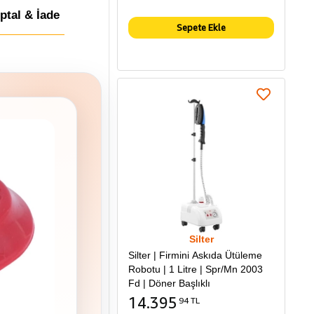
İptal & İade
Sepete Ekle
Silter
Silter | Firmini Askıda Ütüleme
Robotu | 1 Litre | Spr/Mn 2003
Fd | Döner Başlıklı
14.395
94 TL