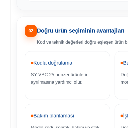
Doğru ürün seçiminin avantajları
02
Kod ve teknik değerleri doğru eşleşen ürün bak
Kodla doğrulama
B
SY VBC 25 benzer ürünlerin
Doğ
ayrılmasına yardımcı olur.
mon
Bakım planlaması
İş
Model kodu sonraki bakım ve stok
Doğ