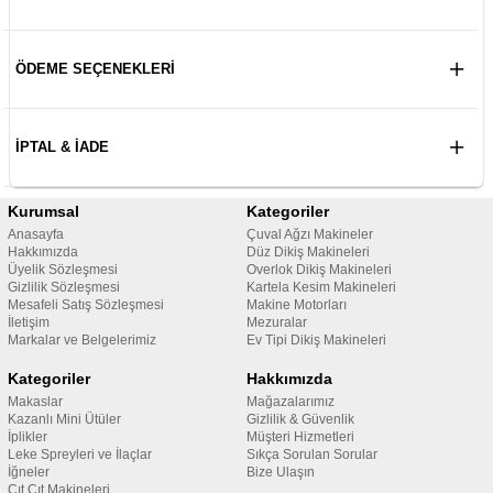
ÖDEME SEÇENEKLERI
İPTAL & İADE
Kurumsal
Kategoriler
Anasayfa
Çuval Ağzı Makineler
Hakkımızda
Düz Dikiş Makineleri
Üyelik Sözleşmesi
Overlok Dikiş Makineleri
Gizlilik Sözleşmesi
Kartela Kesim Makineleri
Mesafeli Satış Sözleşmesi
Makine Motorları
İletişim
Mezuralar
Markalar ve Belgelerimiz
Ev Tipi Dikiş Makineleri
Kategoriler
Hakkımızda
Makaslar
Mağazalarımız
Kazanlı Mini Ütüler
Gizlilik & Güvenlik
İplikler
Müşteri Hizmetleri
Leke Spreyleri ve İlaçlar
Sıkça Sorulan Sorular
İğneler
Bize Ulaşın
Çıt Çıt Makineleri