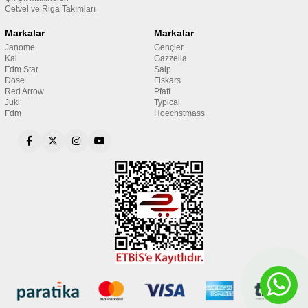
Cetvel ve Riga Takımları
Markalar
Markalar
Janome
Gençler
Kai
Gazzella
Fdm Star
Saip
Dose
Fiskars
Red Arrow
Pfaff
Juki
Typical
Fdm
Hoechstmass