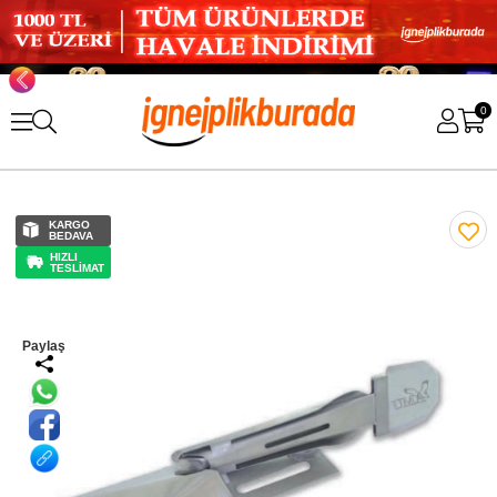
0
KARGO
BEDAVA
HIZLI
TESLİMAT
Paylaş