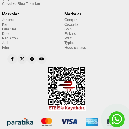
Cetvel ve Riga Takımları
Markalar
Markalar
Janome
Gençler
Kai
Gazzella
Fdm Star
Saip
Dose
Fiskars
Red Arrow
Pfaff
Juki
Typical
Fdm
Hoechstmass