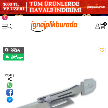
0
KARGO
BEDAVA
HIZLI
TESLİMAT
Paylaş