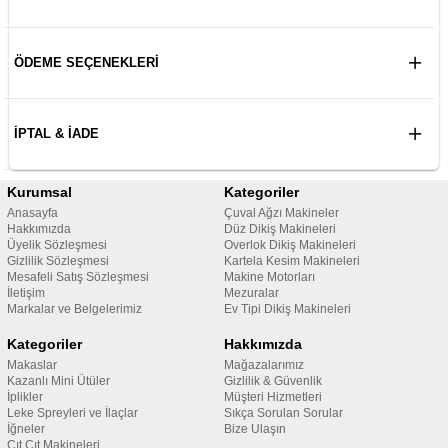
ÖDEME SEÇENEKLERI
İPTAL & İADE
Kurumsal
Kategoriler
Anasayfa
Çuval Ağzı Makineler
Hakkımızda
Düz Dikiş Makineleri
Üyelik Sözleşmesi
Overlok Dikiş Makineleri
Gizlilik Sözleşmesi
Kartela Kesim Makineleri
Mesafeli Satış Sözleşmesi
Makine Motorları
İletişim
Mezuralar
Markalar ve Belgelerimiz
Ev Tipi Dikiş Makineleri
Kategoriler
Hakkımızda
Makaslar
Mağazalarımız
Kazanlı Mini Ütüler
Gizlilik & Güvenlik
İplikler
Müşteri Hizmetleri
Leke Spreyleri ve İlaçlar
Sıkça Sorulan Sorular
İğneler
Bize Ulaşın
Çıt Çıt Makineleri