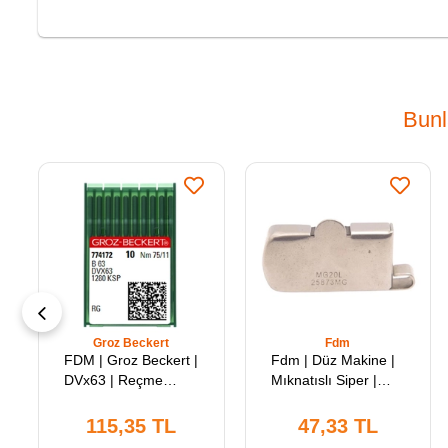
Bunl
Groz Beckert
Fdm
FDM | Groz Beckert |
Fdm | Düz Makine |
DVx63 | Reçme
Mıknatıslı Siper |
Makinası İğnesi | 11
MG20L | Uzunluk
Numara
70mm | En 35mm |
115,35 TL
47,33 TL
Kalınlık 10mm |