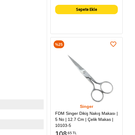
Sepete Ekle
%25
Singer
FDM Singer Dikiş Nakış Makası |
5 No | 12.7 Cm | Çelik Makas |
10103-5
108
65 TL