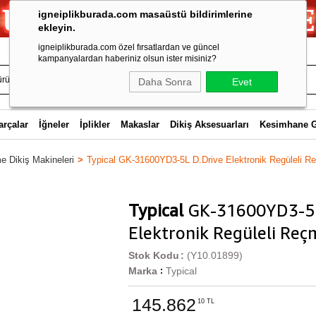
igneiplikburada.com masaüstü bildirimlerine
ekleyin.
igneiplikburada.com özel fırsatlardan ve güncel
kampanyalardan haberiniz olsun ister misiniz?
Daha Sonra
Evet
arçalar
İğneler
İplikler
Makaslar
Dikiş Aksesuarları
Kesimhane 
 Dikiş Makineleri
Typical GK-31600YD3-5L D.Drive Elektronik Regüleli R
Typical
GK-31600YD3-5L
Elektronik Regüleli Reç
Stok Kodu
(Y10.01899)
Marka
Typical
:
145.862
10 TL