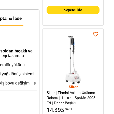
Sepete Ekle
İptal & İade
,
soldan bıçaklı ve
erji tasarrufu
operatör yükünü
ni yağ dönüş sistemi
iş boyu değişimi ile
Silter
Silter | Firmini Askıda Ütüleme
Robotu | 1 Litre | Spr/Mn 2003
Fd | Döner Başlıklı
14.395
94 TL