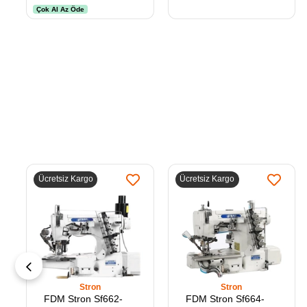
Sanayi Tipi Düz
Çok Al Az Öde
Makinelerde Kullanıır
Ücretsiz Kargo
Ücretsiz Kargo
Stron
Stron
FDM Stron Sf662-
FDM Stron Sf664-