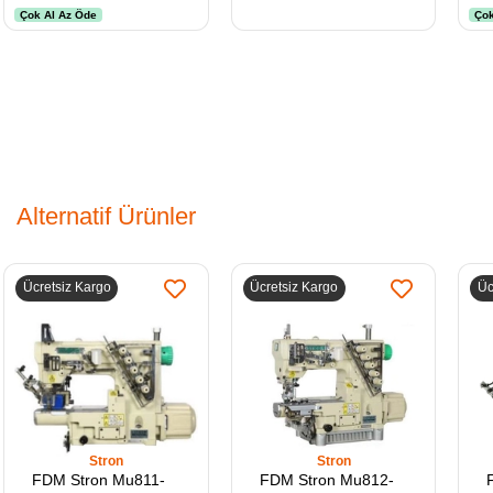
Kullanılır
Çok Al Az Öde
Çok
Alternatif Ürünler
Ücretsiz Kargo
Ücretsiz Kargo
Üc
Stron
Stron
FDM Stron Mu811-
FDM Stron Mu812-