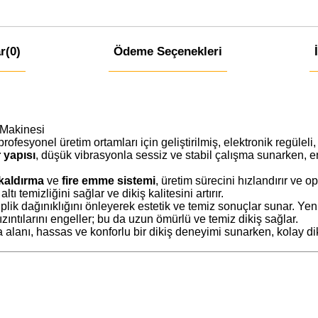
r
(0)
Ödeme Seçenekleri
 Makinesi
fesyonel üretim ortamları için geliştirilmiş, elektronik regüleli
 yapısı
, düşük vibrasyonla sessiz ve stabil çalışma sunarken, en
kaldırma
ve
fire emme sistemi
, üretim sürecini hızlandırır ve 
ltı temizliğini sağlar ve dikiş kalitesini artırır.
 iplik dağınıklığını önleyerek estetik ve temiz sonuçlar sunar. Ye
zıntılarını engeller; bu da uzun ömürlü ve temiz dikiş sağlar.
alanı, hassas ve konforlu bir dikiş deneyimi sunarken, kolay dik