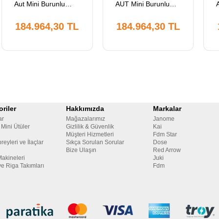
Aut Mini Burunlu
AUT Mini Burunlu
Merdaneli Reçme
Soldan Bıçaklı
Makinesi, Direct
Reçme Makinesi,
184.964,30 TL
184.964,30 TL
Drive, Kafadan
Kafadan Motorlu,
Motorlu, Tabla ve
Regulalı, Direct
Tekerlekli Ayak
Drive, Tabla ve
Tekerlekli Ayak
riler
Hakkımızda
Markalar
ar
Mağazalarımız
Janome
 Mini Ütüler
Gizlilik & Güvenlik
Kai
Müşteri Hizmetleri
Fdm Star
reyleri ve İlaçlar
Sıkça Sorulan Sorular
Dose
Bize Ulaşın
Red Arrow
Makineleri
Juki
ve Riga Takımları
Fdm