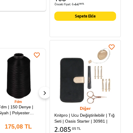
144
Önceki Fiyat:
86 TL
Sepete Ekle
Fdm
Fdm
G
Fdm | 150 Denye |
Fdm | 150 Denye
FDM | 
Diğer
Siyah | Polyester
Beyaz Polyester
DVx63
Knitpro | Ucu Değiştirilebilir | Tığ
verlok İpliği |
Overlok İpliği |
Makina
Seti | Oasis Starter | 30981 |
70.000 Metre | Muz
70.000 Metre | Muz
Numa
175,08 TL
159,92 TL
1
2.085
05 TL
plik
İplik