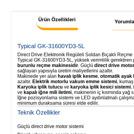
Ürün Özellikleri
Yorumla
Typical GK-31600YD3-5L
Direct Drive Elektronik Regüleli Soldan Bıçaklı Reçme
Typical GK-31600YD3-5L, yüksek verimlilik gerektiren pro
burunlu reçme makinesidir
. Güçlü
direct drive motor
sağlayan yapısıyla üretim maliyetlerini azaltır.
Makinede yer alan
havalı iplik kesme
,
otomatik ayak 
azaltır.
Elektrik motorlu vakum emme sistemi
, kumaş a
Karyoka iplik tutucu
ve
karyoka iplik kesici sistemi
,
ve
kapalı iğne mili iletimi
, makinenin iç kısmında yağ sı
İğne pozisyonlama sistemi ve LED aydınlatmalı çalışma 
minimum duraksama süresi elde edilir.
Teknik Özellikler
Güçlü direct drive motor sistemi