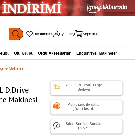
Favorilerim
0
Üye Girişi
Sepetim
0
Grubu
Ütü Grubu
Örgü Aksesuarları
Endüstriyel Makineler
eçme Makinesi
750 TL ve Üzeri Kargo
 D.Drive
Bedava
me Makinesi
Kolay iade ile daha
güvendesiniz
Sıkça Sorulan Sorular
(S.S.S)