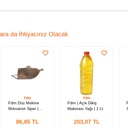
ara da İhtiyacınız Olacak
Fdm
Fdm
Fdm Düz Makine
Fdm | Açık Dikiş
Mıknatıslı Siper |
Makinası Yağı | 1 Lt
MG40 | XL | Sanayi
O
Tipi Düz Dikiş
86,85 TL
203,07 TL
Makinelerinde
İ