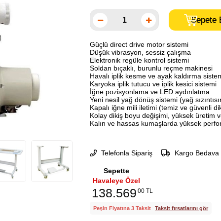
Güçlü direct drive motor sistemi
Düşük vibrasyon, sessiz çalışma
Elektronik regüle kontrol sistemi
Soldan bıçaklı, burunlu reçme makinesi
Havalı iplik kesme ve ayak kaldırma siste
Karyoka iplik tutucu ve iplik kesici sistemi
İğne pozisyonlama ve LED aydınlatma
Yeni nesil yağ dönüş sistemi (yağ sızıntısı
Kapalı iğne mili iletimi (temiz ve güvenli di
Kolay dikiş boyu değişimi, yüksek üretim ve
Kalın ve hassas kumaşlarda yüksek perf
Telefonla Sipariş
Kargo Bedava
Sepette
Havaleye Özel
138.569
00 TL
Peşin Fiyatına 3 Taksit
Taksit fırsatlarını gör