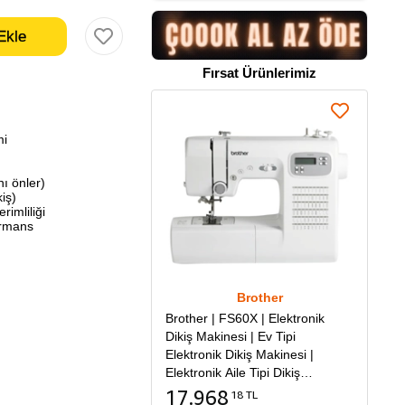
Fırsat Ürünlerimiz
mi
nı önler)
kiş)
rimliliği
ormans
Brother
Brother | FS60X | Elektronik
Dikiş Makinesi | Ev Tipi
Elektronik Dikiş Makinesi |
Elektronik Aile Tipi Dikiş
Makinesi
17.968
18 TL