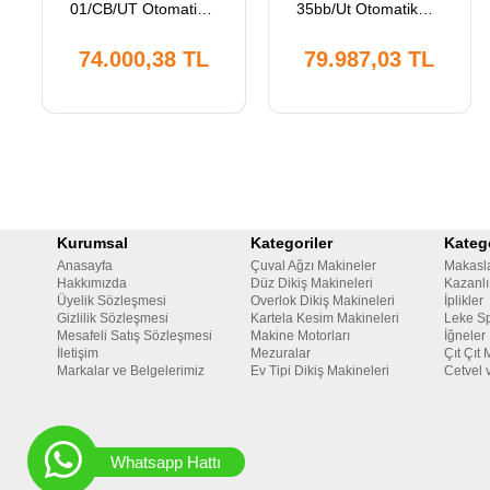
01/CB/UT Otomatik
35bb/Ut Otomatik
Burunlu Merdaneli
Soldan Bıçaklı
Etek Reçme
Reçme Makinesi,
74.000,38 TL
79.987,03 TL
Makinesi, Direct
Direct Drive, Ayak
Drive, Ayak
Kaldırmalı, İplik
Kaldırmalı, İplik
Kesmeli, Kafadan
Kesmeli, Kafadan
Motorlu, Tabla ve
Motorlu, Tabla ve
Tekerlekli Ayak
Tekerlekli Ayak
Kurumsal
Kategoriler
Katego
Anasayfa
Çuval Ağzı Makineler
Makasl
Hakkımızda
Düz Dikiş Makineleri
Kazanlı
Üyelik Sözleşmesi
Overlok Dikiş Makineleri
İplikler
Gizlilik Sözleşmesi
Kartela Kesim Makineleri
Leke Sp
Mesafeli Satış Sözleşmesi
Makine Motorları
İğneler
İletişim
Mezuralar
Çıt Çıt 
Markalar ve Belgelerimiz
Ev Tipi Dikiş Makineleri
Cetvel 
Whatsapp Hattı