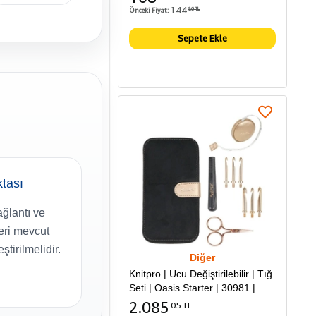
144
Önceki Fiyat:
86 TL
Sepete Ekle
tası
ağlantı ve
eri mevcut
ştirilmelidir.
Diğer
Knitpro | Ucu Değiştirilebilir | Tığ
Seti | Oasis Starter | 30981 |
2.085
05 TL