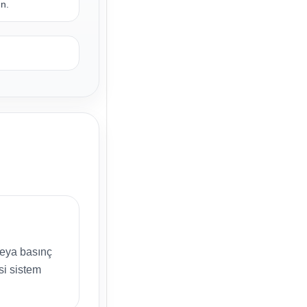
un.
.
 veya basınç
si sistem