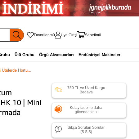
Favorilerim
0
Üye Girişi
Sepetim
0
Grubu
Ütü Grubu
Örgü Aksesuarları
Endüstriyel Makineler
 Ütülerde Hortu...
750 TL ve Üzeri Kargo
rtum
Bedava
HK 10 | Mini
Kolay iade ile daha
ırmada
güvendesiniz
Sıkça Sorulan Sorular
(S.S.S)