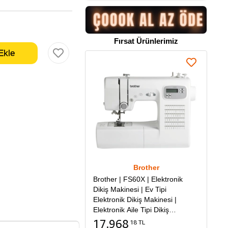
Fırsat Ürünlerimiz
Brother
Brother | FS60X | Elektronik
Dikiş Makinesi | Ev Tipi
Elektronik Dikiş Makinesi |
Elektronik Aile Tipi Dikiş
Makinesi
17.968
18 TL