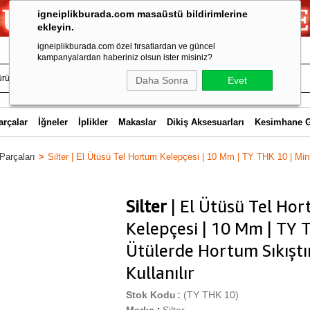
igneiplikburada.com masaüstü bildirimlerine
ekleyin.
igneiplikburada.com özel fırsatlardan ve güncel
kampanyalardan haberiniz olsun ister misiniz?
Daha Sonra
Evet
arçalar
İğneler
İplikler
Makaslar
Dikiş Aksesuarları
Kesimhane 
Parçaları
Silter | El Ütüsü Tel Hortum Kelepçesi | 10 Mm | TY THK 10 | Mini
Silter
| El Ütüsü Tel Ho
Kelepçesi | 10 Mm | TY T
Ütülerde Hortum Sıkışt
Kullanılır
Stok Kodu
(TY THK 10)