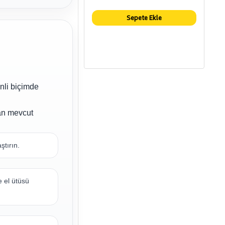
Sepete Ekle
nli biçimde
an mevcut
ştırın.
e el ütüsü