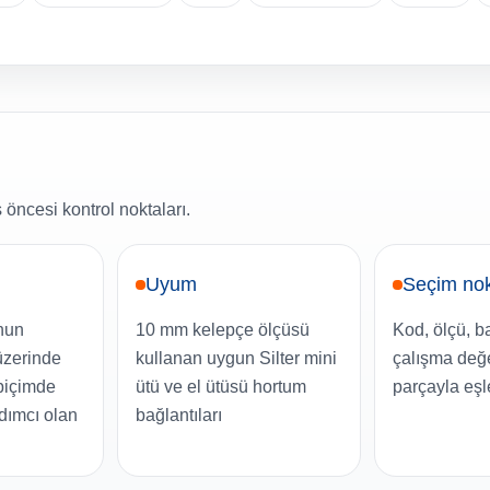
 öncesi kontrol noktaları.
Uyum
Seçim nok
nun
10 mm kelepçe ölçüsü
Kod, ölçü, b
 üzerinde
kullanan uygun Silter mini
çalışma değ
 biçimde
ütü ve el ütüsü hortum
parçayla eşle
dımcı olan
bağlantıları