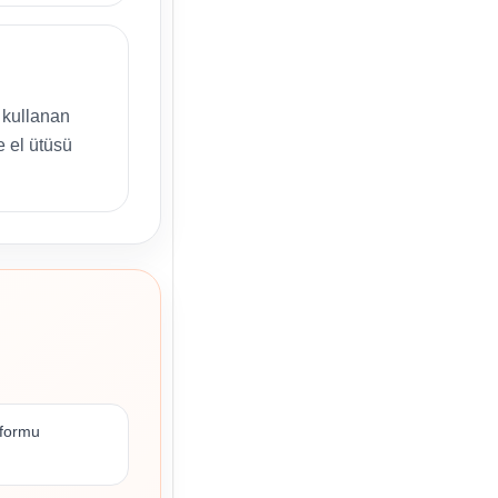
 kullanan
e el ütüsü
 formu