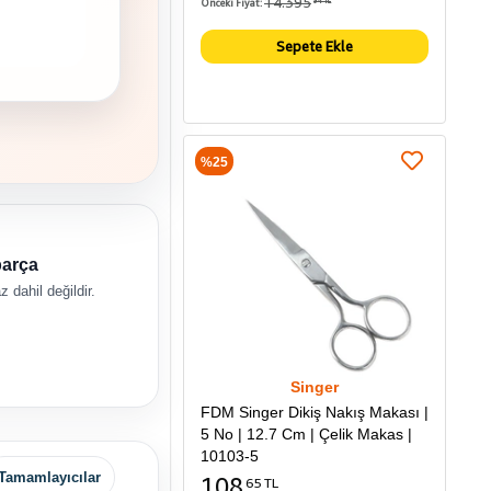
14.395
Önceki Fiyat:
94 TL
Sepete Ekle
%25
parça
 dahil değildir.
Singer
FDM Singer Dikiş Nakış Makası |
5 No | 12.7 Cm | Çelik Makas |
10103-5
Tamamlayıcılar
108
65 TL