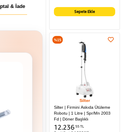
İptal & İade
Sepete Ekle
%15
Silter
Silter | Firmini Askıda Ütüleme
Robotu | 1 Litre | Spr/Mn 2003
Fd | Döner Başlıklı
12.236
55 TL