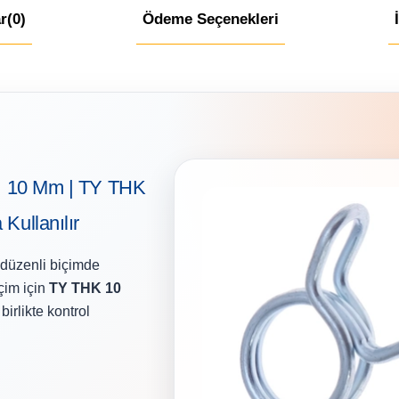
r
(0)
Ödeme Seçenekleri
i | 10 Mm | TY THK
Kullanılır
 düzenli biçimde
çim için
TY THK 10
irlikte kontrol