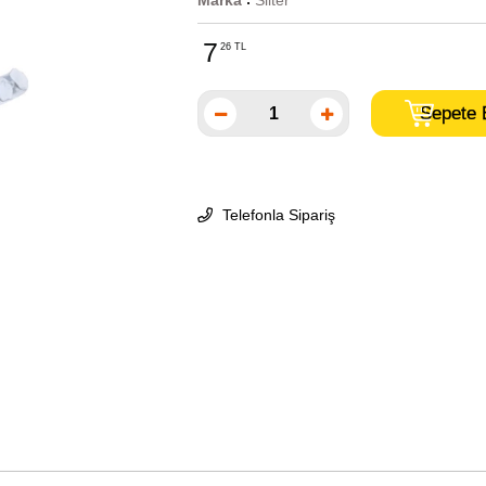
Marka
Silter
:
7
26 TL
Telefonla Sipariş