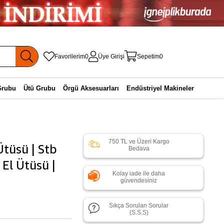
Favorilerim
0
Üye Girişi
Sepetim
0
Grubu
Ütü Grubu
Örgü Aksesuarları
Endüstriyel Makineler
750 TL ve Üzeri Kargo
Ütüsü | Stb
Bedava
 El Ütüsü |
Kolay iade ile daha
güvendesiniz
Sıkça Sorulan Sorular
(S.S.S)