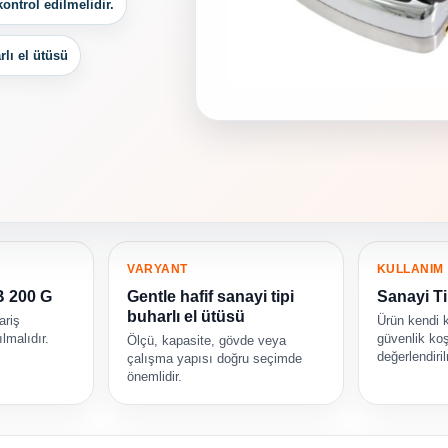
ontrol edilmelidir.
rlı el ütüsü
VARYANT
KULLANIM
B 200 G
Gentle hafif sanayi tipi
Sanayi Ti
buharlı el ütüsü
ariş
Ürün kendi 
lmalıdır.
güvenlik koş
Ölçü, kapasite, gövde veya
değerlendiril
çalışma yapısı doğru seçimde
önemlidir.