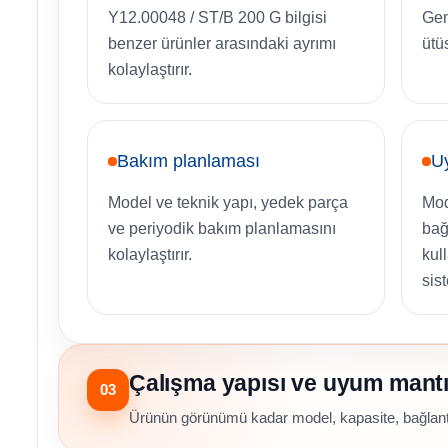
Y12.00048 / ST/B 200 G bilgisi
Gent
benzer ürünler arasındaki ayrımı
ütü
kolaylaştırır.
Bakım planlaması
U
Model ve teknik yapı, yedek parça
Mode
ve periyodik bakım planlamasını
bağ
kolaylaştırır.
kul
sist
Çalışma yapısı ve uyum mantı
03
Ürünün görünümü kadar model, kapasite, bağlantı