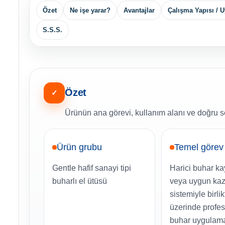
Özet
Ne işe yarar?
Avantajlar
Çalışma Yapısı / 
S.S.S.
Özet
✓
Ürünün ana görevi, kullanım alanı ve doğru se
Ürün grubu
Temel görev
Gentle hafif sanayi tipi
Harici buhar ka
buharlı el ütüsü
veya uygun ka
sistemiyle birl
üzerinde profe
buhar uygulama