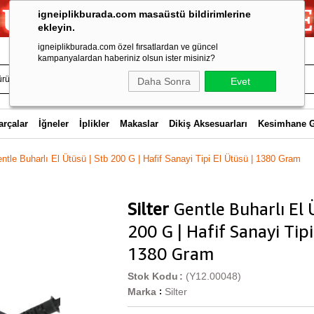
igneiplikburada.com masaüstü bildirimlerine
ekleyin.
igneiplikburada.com özel fırsatlardan ve güncel
kampanyalardan haberiniz olsun ister misiniz?
Daha Sonra
Evet
arçalar
İğneler
İplikler
Makaslar
Dikiş Aksesuarları
Kesimhane 
entle Buharlı El Ütüsü | Stb 200 G | Hafif Sanayi Tipi El Ütüsü | 1380 Gram
Silter
Gentle Buharlı El 
200 G | Hafif Sanayi Tipi
1380 Gram
Stok Kodu
(Y12.00048)
Marka
Silter
: