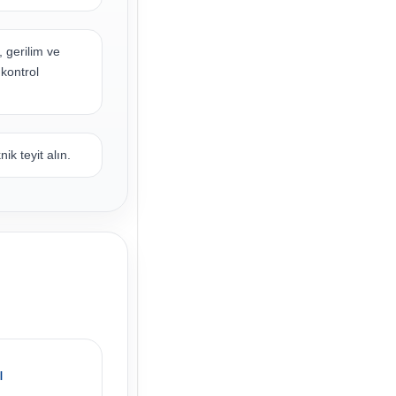
, gerilim ve
 kontrol
k teyit alın.
ı