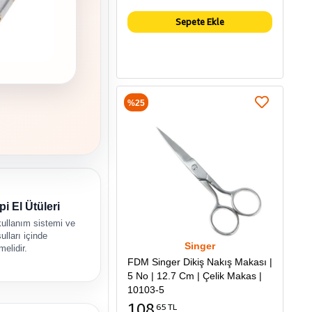
Sepete Ekle
%25
pi El Ütüleri
kullanım sistemi ve
ulları içinde
Singer
melidir.
FDM Singer Dikiş Nakış Makası |
5 No | 12.7 Cm | Çelik Makas |
10103-5
108
65 TL