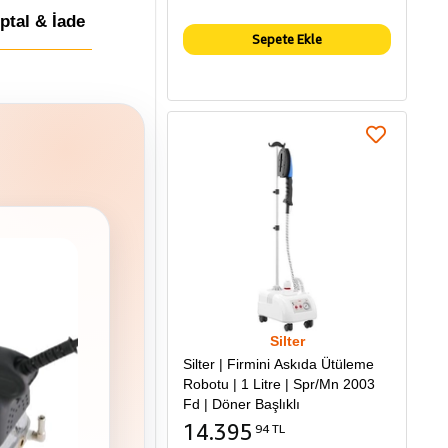
İptal & İade
Sepete Ekle
Silter
Silter | Firmini Askıda Ütüleme
Robotu | 1 Litre | Spr/Mn 2003
Fd | Döner Başlıklı
14.395
94 TL