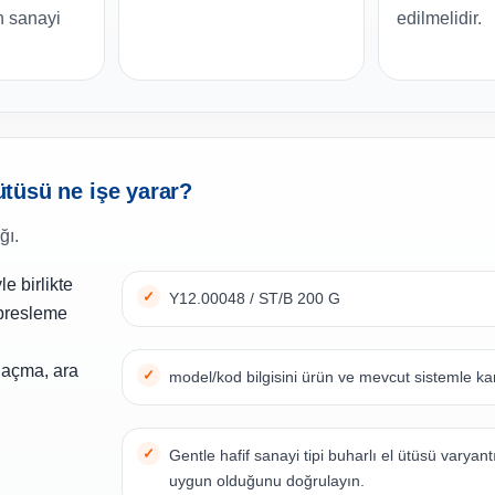
n sanayi
edilmelidir.
 ütüsü ne işe yarar?
ğı.
e birlikte
Y12.00048 / ST/B 200 G
presleme
ş açma, ara
model/kod bilgisini ürün ve mevcut sistemle kar
Gentle hafif sanayi tipi buharlı el ütüsü varyant
uygun olduğunu doğrulayın.