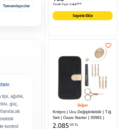
144
Önceki Fiyat:
86 TL
Tamamlayıcılar
Sepete Ekle
ktası
ipi, ağırlık,
tısı, güç,
Diğer
ullanılacak
Knitpro | Ucu Değiştirilebilir | Tığ
Seti | Oasis Starter | 30981 |
lektrik
2.085
05 TL
te kontrol