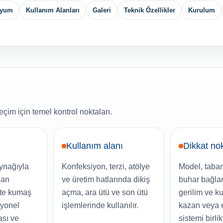
Uyum
Kullanım Alanları
Galeri
Teknik Özellikler
Kurulum
çim için temel kontrol noktaları.
Kullanım alanı
Dikkat no
ynağıyla
Konfeksiyon, terzi, atölye
Model, taban t
zan
ve üretim hatlarında dikiş
buhar bağlan
ikte kumaş
açma, ara ütü ve son ütü
gerilim ve k
syonel
işlemlerinde kullanılır.
kazan veya e
sı ve
sistemi birlik