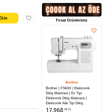
Fırsat Ürünlerimiz
Brother
Brother | FS60X | Elektronik
Dikiş Makinesi | Ev Tipi
Elektronik Dikiş Makinesi |
Elektronik Aile Tipi Dikiş
Makinesi
17.968
18 TL