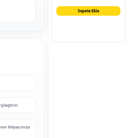
Sepete Ekle
şılaştırın.
ının ihtiyacınıza