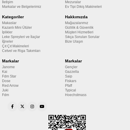
İletişim
Mezuralar
Markalar ve Belgelerimiz
Ev Tipi Dikiş Makineleri
Kategoriler
Hakkımızda
Makaslar
Mağazalarımız
Kazanlı Mini Ütüler
Gizlilik & Güvenlik
İplikler
Müşteri Hizmetleri
Leke Spreyleri ve İlaçlar
Sıkça Sorulan Sorular
İğneler
Bize Ulaşın
Çıt Çıt Makineleri
Cetvel ve Riga Takımları
Markalar
Markalar
Janome
Gençler
Kai
Gazzella
Fdm Star
Saip
Dose
Fiskars
Red Arrow
Pfaff
Juki
Typical
Fdm
Hoechstmass