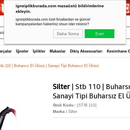
igneiplikburada.com masaüstü bildirimlerine
ekleyin.
igneiplikburada.com özel fırsatlardan ve güncel
kampanyalardan haberiniz olsun ister misiniz?
Daha Sonra
Evet
arçalar
İğneler
İplikler
Makaslar
Dikiş Aksesuarları
Kesimhane 
 Stb 110 | Buharsız El Ütüsü | Sanayi Tipi Buharsız El Ütüsü
Silter
| Stb 110 | Buharsı
Sanayi Tipi Buharsız El 
Stok Kodu
(ST/B 110)
Marka
Silter
: