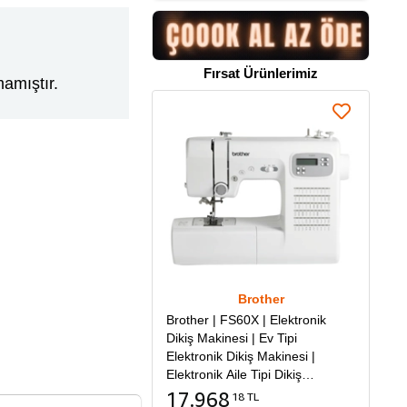
Fırsat Ürünlerimiz
amıştır.
Brother
Brother | FS60X | Elektronik
Dikiş Makinesi | Ev Tipi
Elektronik Dikiş Makinesi |
Elektronik Aile Tipi Dikiş
Makinesi
17.968
18 TL