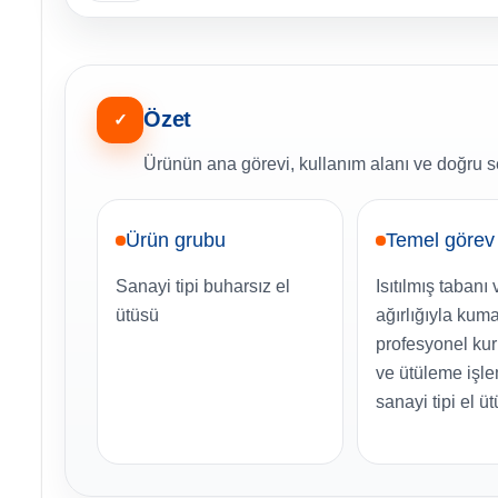
Özet
✓
Ürünün ana görevi, kullanım alanı ve doğru se
Ürün grubu
Temel görev
Sanayi tipi buharsız el
Isıtılmış tabanı 
ütüsü
ağırlığıyla kum
profesyonel ku
ve ütüleme işl
sanayi tipi el ü