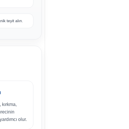
k teyit alın.
ı
, kırkma,
recinin
yardımcı olur.