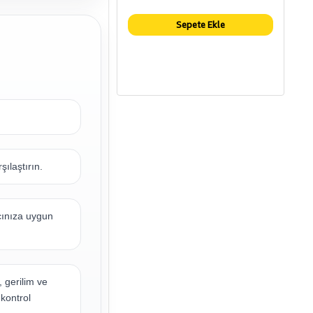
Sepete Ekle
şılaştırın.
acınıza uygun
, gerilim ve
 kontrol