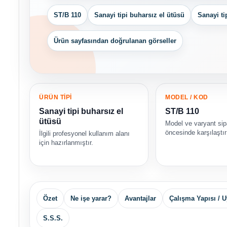
ST/B 110
Sanayi tipi buharsız el ütüsü
Sanayi ti
Ürün sayfasından doğrulanan görseller
ÜRÜN TİPİ
MODEL / KOD
Sanayi tipi buharsız el
ST/B 110
ütüsü
Model ve varyant sip
öncesinde karşılaştırı
İlgili profesyonel kullanım alanı
için hazırlanmıştır.
Özet
Ne işe yarar?
Avantajlar
Çalışma Yapısı / 
S.S.S.