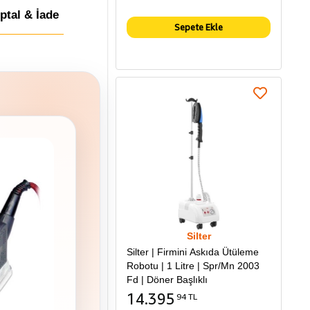
İptal & İade
Sepete Ekle
Silter
Silter | Firmini Askıda Ütüleme
Robotu | 1 Litre | Spr/Mn 2003
Fd | Döner Başlıklı
14.395
94 TL