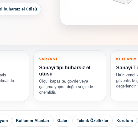
pi buharsız el ütüsü
VARYANT
KULLANIM
Sanayi tipi buharsız el
Sanayi Ti
ütüsü
ariş
Ürün kendi 
lmalıdır.
güvenlik koş
Ölçü, kapasite, gövde veya
değerlendiril
çalışma yapısı doğru seçimde
önemlidir.
Uyum
Kullanım Alanları
Galeri
Teknik Özellikler
Kurulum