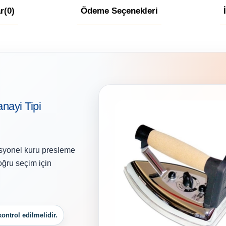
r
(0)
Ödeme Seçenekleri
anayi Tipi
fesyonel kuru presleme
oğru seçim için
ontrol edilmelidir.