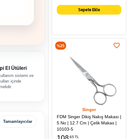
Sepete Ekle
%25
pi El Ütüleri
kullanım sistemi ve
ulları içinde
melidir.
Singer
FDM Singer Dikiş Nakış Makası |
Tamamlayıcılar
5 No | 12.7 Cm | Çelik Makas |
10103-5
108
65 TL