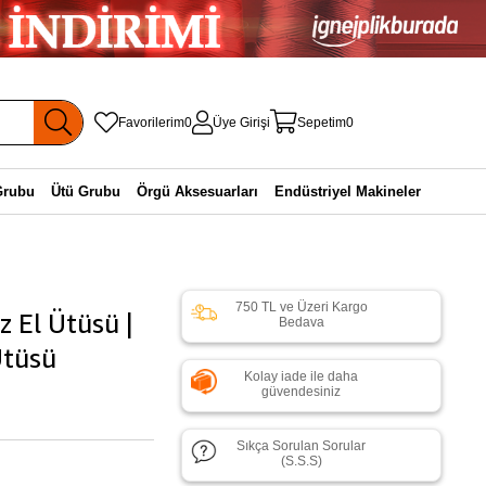
Favorilerim
0
Üye Girişi
Sepetim
0
Grubu
Ütü Grubu
Örgü Aksesuarları
Endüstriyel Makineler
750 TL ve Üzeri Kargo
z El Ütüsü |
Bedava
Ütüsü
Kolay iade ile daha
güvendesiniz
Sıkça Sorulan Sorular
(S.S.S)