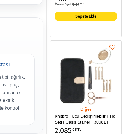
144
Önceki Fiyat:
86 TL
Sepete Ekle
ktası
ipi, ağırlık,
tısı, güç,
ullanılacak
lektrik
te kontrol
Diğer
Knitpro | Ucu Değiştirilebilir | Tığ
Seti | Oasis Starter | 30981 |
2.085
05 TL