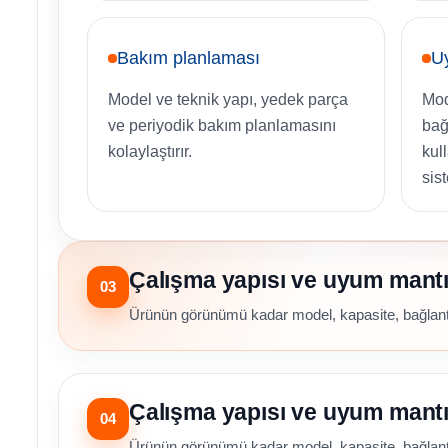
Bakım planlaması
U
Model ve teknik yapı, yedek parça
Mode
ve periyodik bakım planlamasını
bağ
kolaylaştırır.
kul
sist
Çalışma yapısı ve uyum mantı
03
Ürünün görünümü kadar model, kapasite, bağlantı
Çalışma yapısı ve uyum mantı
04
Ürünün görünümü kadar model, kapasite, bağlantı