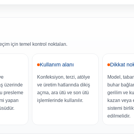
çim için temel kontrol noktaları.
Kullanım alanı
Dikkat no
ve
Konfeksiyon, terzi, atölye
Model, taban t
aş üzerinde
ve üretim hatlarında dikiş
buhar bağlan
ru presleme
açma, ara ütü ve son ütü
gerilim ve k
emi yapan
işlemlerinde kullanılır.
kazan veya e
tüsüdür.
sistemi birlik
edilmelidir.