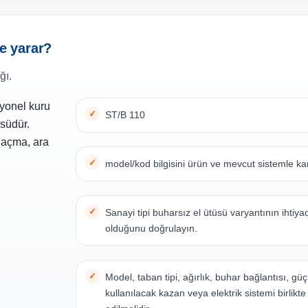
şe yarar?
ğı.
syonel kuru
ST/B 110
üsüdür.
ş açma, ara
model/kod bilgisini ürün ve mevcut sistemle kar
Sanayi tipi buharsız el ütüsü varyantının ihtiy
olduğunu doğrulayın.
Model, taban tipi, ağırlık, buhar bağlantısı, güç
kullanılacak kazan veya elektrik sistemi birlikte