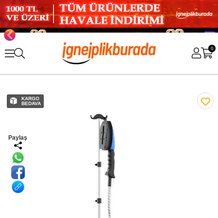
0
KARGO
BEDAVA
Paylaş