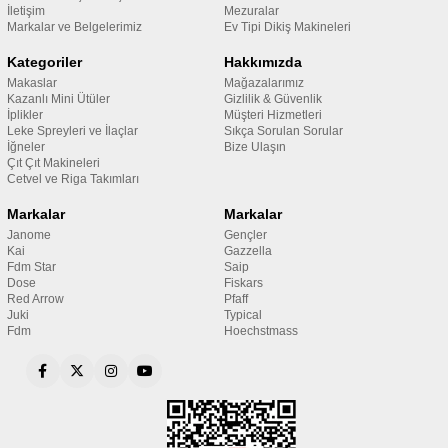
İletişim
Mezuralar
Markalar ve Belgelerimiz
Ev Tipi Dikiş Makineleri
Kategoriler
Hakkımızda
Makaslar
Mağazalarımız
Kazanlı Mini Ütüler
Gizlilik & Güvenlik
İplikler
Müşteri Hizmetleri
Leke Spreyleri ve İlaçlar
Sıkça Sorulan Sorular
İğneler
Bize Ulaşın
Çıt Çıt Makineleri
Cetvel ve Riga Takımları
Markalar
Markalar
Janome
Gençler
Kai
Gazzella
Fdm Star
Saip
Dose
Fiskars
Red Arrow
Pfaff
Juki
Typical
Fdm
Hoechstmass