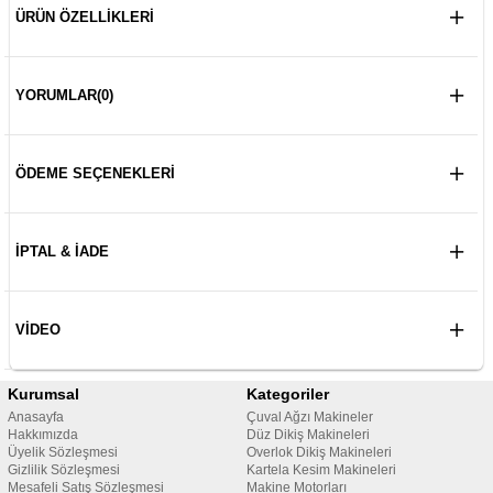
ÜRÜN ÖZELLIKLERI
YORUMLAR
(0)
ÖDEME SEÇENEKLERI
İPTAL & İADE
VIDEO
Kurumsal
Kategoriler
Anasayfa
Çuval Ağzı Makineler
Hakkımızda
Düz Dikiş Makineleri
Üyelik Sözleşmesi
Overlok Dikiş Makineleri
Gizlilik Sözleşmesi
Kartela Kesim Makineleri
Mesafeli Satış Sözleşmesi
Makine Motorları