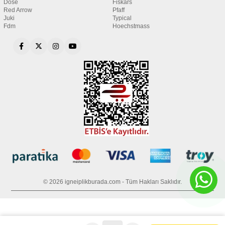
Dose
Fiskars
Red Arrow
Pfaff
Juki
Typical
Fdm
Hoechstmass
© 2026 igneiplikburada.com - Tüm Hakları Saklıdır.