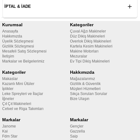
İPTAL & İADE
Kurumsal
Kategoriler
Anasayfa
Çuval Ağzı Makineler
Hakkımızda
Düz Dikiş Makineleri
Üyelik Sözleşmesi
Overlok Dikiş Makineleri
Gizlilik Sözleşmesi
Kartela Kesim Makineleri
Mesafeli Satış Sözleşmesi
Makine Motorları
İletişim
Mezuralar
Markalar ve Belgelerimiz
Ev Tipi Dikiş Makineleri
Kategoriler
Hakkımızda
Makaslar
Mağazalarımız
Kazanlı Mini Ütüler
Gizlilik & Güvenlik
İplikler
Müşteri Hizmetleri
Leke Spreyleri ve İlaçlar
Sıkça Sorulan Sorular
İğneler
Bize Ulaşın
Çıt Çıt Makineleri
Cetvel ve Riga Takımları
Markalar
Markalar
Janome
Gençler
Kai
Gazzella
Fdm Star
Saip