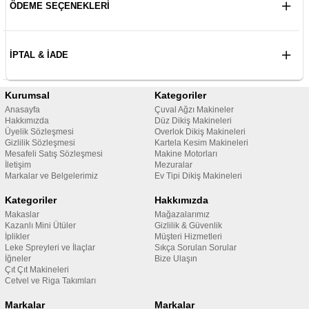
ÖDEME SEÇENEKLERI
İPTAL & İADE
Kurumsal
Kategoriler
Anasayfa
Çuval Ağzı Makineler
Hakkımızda
Düz Dikiş Makineleri
Üyelik Sözleşmesi
Overlok Dikiş Makineleri
Gizlilik Sözleşmesi
Kartela Kesim Makineleri
Mesafeli Satış Sözleşmesi
Makine Motorları
İletişim
Mezuralar
Markalar ve Belgelerimiz
Ev Tipi Dikiş Makineleri
Kategoriler
Hakkımızda
Makaslar
Mağazalarımız
Kazanlı Mini Ütüler
Gizlilik & Güvenlik
İplikler
Müşteri Hizmetleri
Leke Spreyleri ve İlaçlar
Sıkça Sorulan Sorular
İğneler
Bize Ulaşın
Çıt Çıt Makineleri
Cetvel ve Riga Takımları
Markalar
Markalar