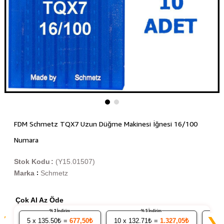
FDM Schmetz TQX7 Uzun Düğme Makinesi İğnesi 16/100
Numara
Stok Kodu
(Y15.01507)
Marka
Schmetz
:
Çok Al Az Öde
% 3 İndirim
% 5 İndirim
❮
❯
5
x 135.50₺ =
677,50₺
10
x 132.71₺ =
1.327,05₺
20
x