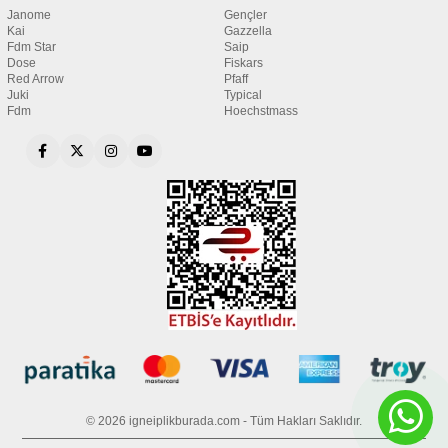
Janome
Gençler
Kai
Gazzella
Fdm Star
Saip
Dose
Fiskars
Red Arrow
Pfaff
Juki
Typical
Fdm
Hoechstmass
© 2026 igneiplikburada.com - Tüm Hakları Saklıdır.