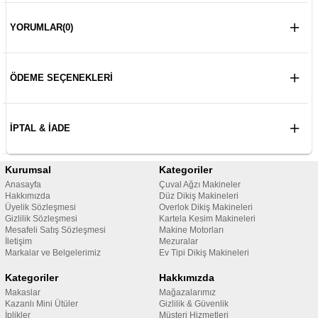
YORUMLAR
(0)
ÖDEME SEÇENEKLERI
İPTAL & İADE
Kurumsal
Kategoriler
Anasayfa
Çuval Ağzı Makineler
Hakkımızda
Düz Dikiş Makineleri
Üyelik Sözleşmesi
Overlok Dikiş Makineleri
Gizlilik Sözleşmesi
Kartela Kesim Makineleri
Mesafeli Satış Sözleşmesi
Makine Motorları
İletişim
Mezuralar
Markalar ve Belgelerimiz
Ev Tipi Dikiş Makineleri
Kategoriler
Hakkımızda
Makaslar
Mağazalarımız
Kazanlı Mini Ütüler
Gizlilik & Güvenlik
İplikler
Müşteri Hizmetleri