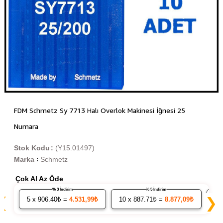
FDM Schmetz Sy 7713 Halı Overlok Makinesi İğnesi 25
Numara
Stok Kodu
(Y15.01497)
Marka
Schmetz
:
Çok Al Az Öde
% 3 İndirim
% 5 İndirim
❮
❯
5
x 906.40₺ =
4.531,99₺
10
x 887.71₺ =
8.877,09₺
20