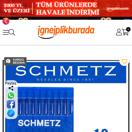
0
KARGO
BEDAVA
Paylaş