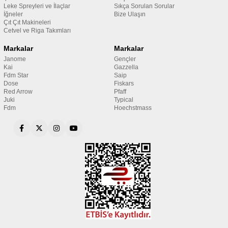
Leke Spreyleri ve İlaçlar
Sıkça Sorulan Sorular
İğneler
Bize Ulaşın
Çıt Çıt Makineleri
Cetvel ve Riga Takımları
Markalar
Markalar
Janome
Gençler
Kai
Gazzella
Fdm Star
Saip
Dose
Fiskars
Red Arrow
Pfaff
Juki
Typical
Fdm
Hoechstmass