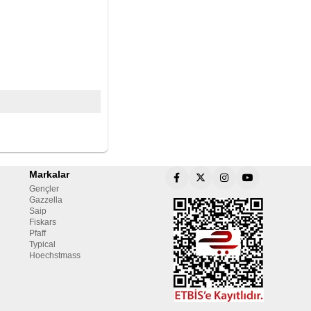
Markalar
Gençler
Gazzella
Saip
Fiskars
Pfaff
Typical
Hoechstmass