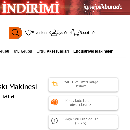
Favorilerim
0
Üye Girişi
Sepetim
0
Grubu
Ütü Grubu
Örgü Aksesuarları
Endüstriyel Makineler
750 TL ve Üzeri Kargo
kı Makinesi
Bedava
umara
Kolay iade ile daha
güvendesiniz
Sıkça Sorulan Sorular
(S.S.S)