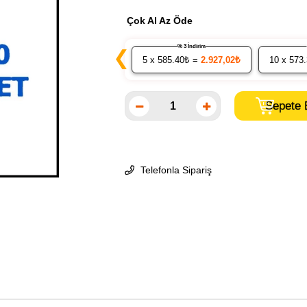
Çok Al Az Öde
% 3 İndirim
❮
5
x 585.40₺ =
2.927,02₺
10
x 573
Telefonla Sipariş