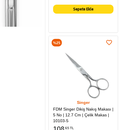
Sepete Ekle
%25
Singer
FDM Singer Dikiş Nakış Makası |
5 No | 12.7 Cm | Çelik Makas |
10103-5
108
65 TL