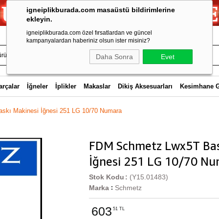
igneiplikburada.com masaüstü bildirimlerine
ekleyin.
igneiplikburada.com özel fırsatlardan ve güncel
kampanyalardan haberiniz olsun ister misiniz?
Daha Sonra
Evet
arçalar
İğneler
İplikler
Makaslar
Dikiş Aksesuarları
Kesimhane 
kı Makinesi İğnesi 251 LG 10/70 Numara
FDM Schmetz Lwx5T Bas
İğnesi 251 LG 10/70 N
Stok Kodu
(Y15.01483)
Marka
Schmetz
:
603
51 TL