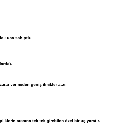
lak uca sahiptir.
larda).
zarar vermeden geniş ilmikler atar.
klerin arasına tek tek girebilen özel bir uç yaratır.