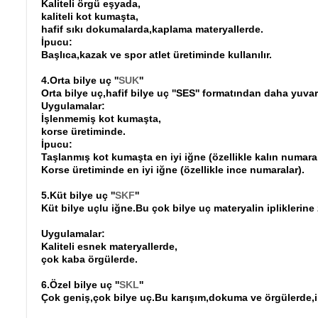
Kaliteli örgü eşyada,
kaliteli kot kumaşta,
hafif sıkı dokumalarda,kaplama materyallerde.
İpucu:
Başlıca,kazak ve spor atlet üretiminde kullanılır.
4.Orta bilye uç ''
SUK
''
Orta bilye uç,hafif bilye uç ''SES'' formatından daha yuvar
Uygulamalar:
İşlenmemiş kot kumaşta,
korse üretiminde.
İpucu:
Taşlanmış kot kumaşta en iyi iğne (özellikle kalın numara
Korse üretiminde en iyi iğne (özellikle ince numaralar).
5.Küt bilye uç ''
SKF
''
Küt bilye uçlu iğne.Bu çok bilye uç materyalin ipliklerine 
Uygulamalar:
Kaliteli esnek materyallerde,
çok kaba örgülerde.
6.Özel bilye uç ''
SKL
''
Çok geniş,çok bilye uç.Bu karışım,dokuma ve örgülerde,ipli