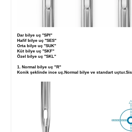
Dar bilye uç ''SPI''
Hafif bilye uç ''SES''
Orta bilye uç ''SUK''
Küt bilye uç ''SKF''
Özel bilye uç ''SKL''
1. Normal bilye uç "R"
Konik şeklinde ince uç.Normal bilye ve standart uçtur.Sist