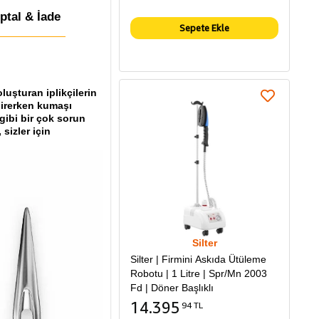
İptal & İade
Sepete Ekle
luşturan iplikçilerin
girerken kumaşı
 gibi bir çok sorun
sizler için
Silter
Silter | Firmini Askıda Ütüleme
Robotu | 1 Litre | Spr/Mn 2003
Fd | Döner Başlıklı
14.395
94 TL