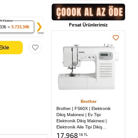
% 5 İndirim
% 7 İndirim
% 9 İndirim
❯
Fırsat Ürünlerimiz
.33₺ =
5.733,34₺
20
x 561.26₺ =
11.225,29₺
50
x 549.19₺ =
27.
Brother
Brother | FS60X | Elektronik
Dikiş Makinesi | Ev Tipi
Elektronik Dikiş Makinesi |
Elektronik Aile Tipi Dikiş
Makinesi
17.968
18 TL