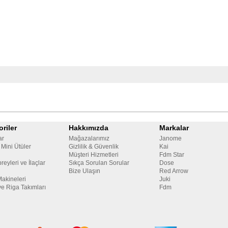
riler
Hakkımızda
Markalar
ar
Mağazalarımız
Janome
 Mini Ütüler
Gizlilik & Güvenlik
Kai
Müşteri Hizmetleri
Fdm Star
reyleri ve İlaçlar
Sıkça Sorulan Sorular
Dose
Bize Ulaşın
Red Arrow
Makineleri
Juki
ve Riga Takımları
Fdm