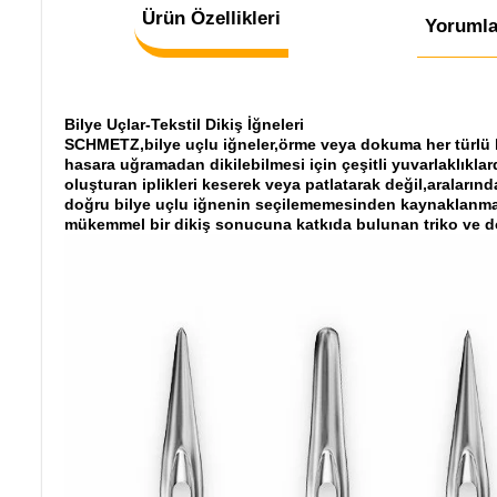
Ürün Özellikleri
Yorumla
Bilye Uçlar-Tekstil Dikiş İğneleri
SCHMETZ,bilye uçlu iğneler,örme veya dokuma her türlü kum
hasara uğramadan dikilebilmesi için çeşitli yuvarlaklıkl
oluşturan iplikleri keserek veya patlatarak değil,aralarınd
doğru bilye uçlu iğnenin seçilememesinden kaynaklanmakta
mükemmel bir dikiş sonucuna katkıda bulunan triko ve do