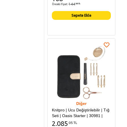
144
Önceki Fiyat:
86 TL
Sepete Ekle
Diğer
Knitpro | Ucu Değiştirilebilir | Tığ
Seti | Oasis Starter | 30981 |
2.085
05 TL