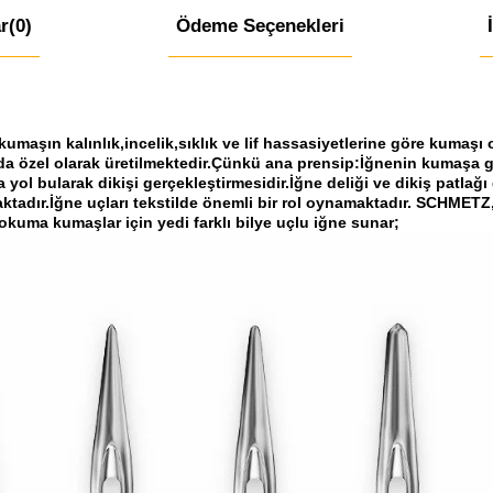
r
(0)
Ödeme Seçenekleri
aşın kalınlık,incelik,sıklık ve lif hassasiyetlerine göre kumaşı o
arda özel olarak üretilmektedir.Çünkü ana prensip:İğnenin kumaşa 
a yol bularak dikişi gerçekleştirmesidir.İğne deliği ve dikiş patlağı
dır.İğne uçları tekstilde önemli bir rol oynamaktadır. SCHMETZ, 
kuma kumaşlar için yedi farklı bilye uçlu iğne sunar;