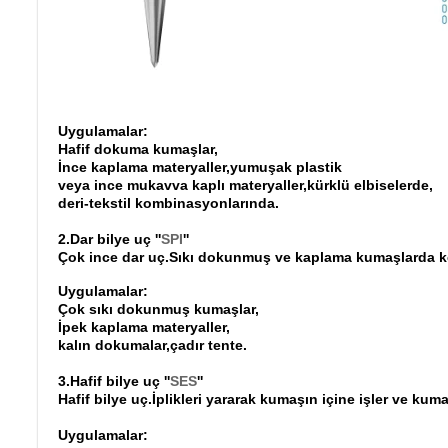
Uygulamalar:
Hafif dokuma kumaşlar,
İnce kaplama materyaller,yumuşak plastik
veya ince mukavva kaplı materyaller,kürklü elbiselerde,
deri-tekstil kombinasyonlarında.
2.Dar bilye uç ''
SPI
''
Çok ince dar uç.Sıkı dokunmuş ve kaplama kumaşlarda kesi
Uygulamalar:
Çok sıkı dokunmuş kumaşlar,
İpek kaplama materyaller,
kalın dokumalar,çadır tente.
3.Hafif bilye uç ''
SES
''
Hafif bilye uç.İplikleri yararak kumaşın içine işler ve kum
Uygulamalar: