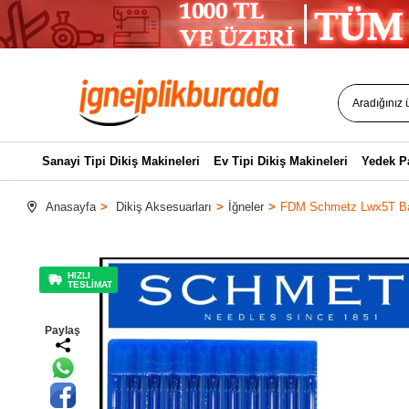
Sanayi Tipi Dikiş Makineleri
Ev Tipi Dikiş Makineleri
Yedek P
Anasayfa
Dikiş Aksesuarları
İğneler
FDM Schmetz Lwx5T Bas
HIZLI
TESLİMAT
Paylaş