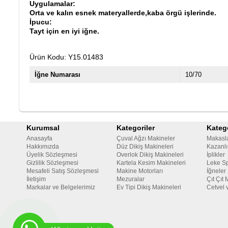
Uygulamalar:
Orta ve kalın esnek materyallerde,kaba örgü işlerinde.
İpucu:
Tayt için en iyi iğne.
Ürün Kodu: Y15.01483
İğne Numarası
10/70
Kurumsal
Kategoriler
Katego
Anasayfa
Çuval Ağzı Makineler
Makasl
Hakkımızda
Düz Dikiş Makineleri
Kazanlı
Üyelik Sözleşmesi
Overlok Dikiş Makineleri
İplikler
Gizlilik Sözleşmesi
Kartela Kesim Makineleri
Leke Sp
Mesafeli Satış Sözleşmesi
Makine Motorları
İğneler
İletişim
Mezuralar
Çıt Çıt 
Markalar ve Belgelerimiz
Ev Tipi Dikiş Makineleri
Cetvel 