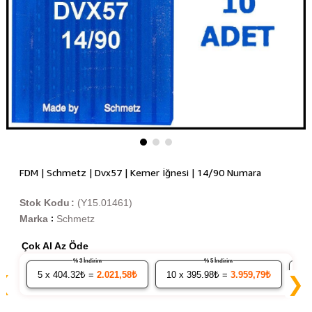
FDM | Schmetz | Dvx57 | Kemer İğnesi | 14/90 Numara
Stok Kodu
(Y15.01461)
Marka
Schmetz
:
Çok Al Az Öde
% 3 İndirim
% 5 İndirim
5
x 404.32₺ =
2.021,58₺
10
x 395.98₺ =
3.959,79₺
20
❮
❯