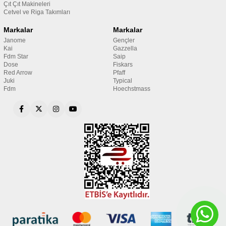
Çıt Çıt Makineleri
Cetvel ve Riga Takımları
Markalar
Markalar
Janome
Gençler
Kai
Gazzella
Fdm Star
Saip
Dose
Fiskars
Red Arrow
Pfaff
Juki
Typical
Fdm
Hoechstmass