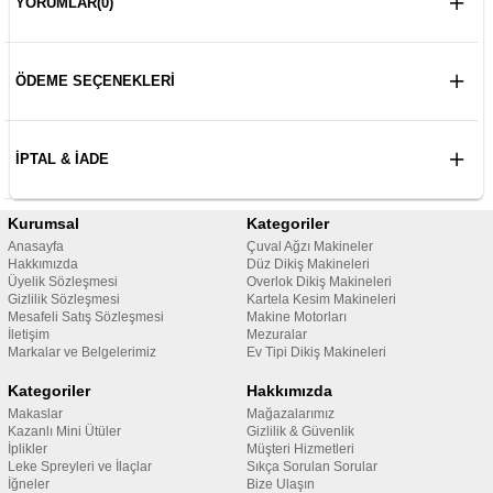
YORUMLAR
(0)
ÖDEME SEÇENEKLERI
İPTAL & İADE
Kurumsal
Kategoriler
Anasayfa
Çuval Ağzı Makineler
Hakkımızda
Düz Dikiş Makineleri
Üyelik Sözleşmesi
Overlok Dikiş Makineleri
Gizlilik Sözleşmesi
Kartela Kesim Makineleri
Mesafeli Satış Sözleşmesi
Makine Motorları
İletişim
Mezuralar
Markalar ve Belgelerimiz
Ev Tipi Dikiş Makineleri
Kategoriler
Hakkımızda
Makaslar
Mağazalarımız
Kazanlı Mini Ütüler
Gizlilik & Güvenlik
İplikler
Müşteri Hizmetleri
Leke Spreyleri ve İlaçlar
Sıkça Sorulan Sorular
İğneler
Bize Ulaşın