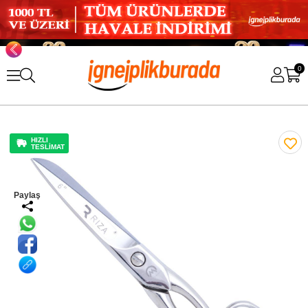
0
HIZLI
TESLİMAT
Paylaş