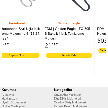
Golden Eagle
Rose
 İplik
FDM | Golden Eagle | TC-805-
FDM Rose Europe Ayrık Sap
15.24
B Bakalit | İplik Temizleme
Nakış Makası M-166 (009-
Makası
505
24 TL
21
31 TL
Sepete Ekle
Sepete Ekle
Kurumsal
Kategoriler
Anasayfa
Çuval Ağzı Makineler
Hakkımızda
Düz Dikiş Makineleri
Üyelik Sözleşmesi
Overlok Dikiş Makineleri
Gizlilik Sözleşmesi
Kartela Kesim Makineleri