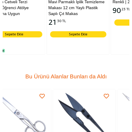
Mavi Parmaklı İplik Temizleme
Renkli | 25 Adet
Makası 12 cm Yaylı Plastik
90
23 TL
Saplı Çıt Makas
21
30 TL
Sepete Ekle
Sepete Ekle
Bu Ürünü Alanlar Bunları da Aldı