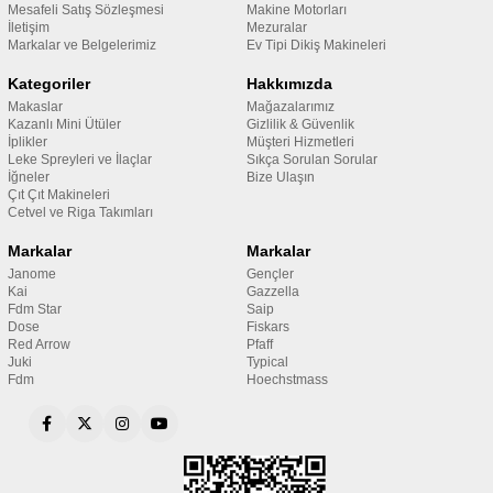
Mesafeli Satış Sözleşmesi
Makine Motorları
İletişim
Mezuralar
Markalar ve Belgelerimiz
Ev Tipi Dikiş Makineleri
Kategoriler
Hakkımızda
Makaslar
Mağazalarımız
Kazanlı Mini Ütüler
Gizlilik & Güvenlik
İplikler
Müşteri Hizmetleri
Leke Spreyleri ve İlaçlar
Sıkça Sorulan Sorular
İğneler
Bize Ulaşın
Çıt Çıt Makineleri
Cetvel ve Riga Takımları
Markalar
Markalar
Janome
Gençler
Kai
Gazzella
Fdm Star
Saip
Dose
Fiskars
Red Arrow
Pfaff
Juki
Typical
Fdm
Hoechstmass