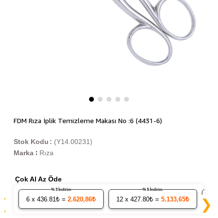
FDM Rıza İplik Temizleme Makası No :6 (4431-6)
Stok Kodu
(Y14.00231)
Marka
Rıza
:
Çok Al Az Öde
% 3 İndirim
% 5 İndirim
6
x 436.81₺ =
2.620,86₺
12
x 427.80₺ =
5.133,65₺
24
❮
❯