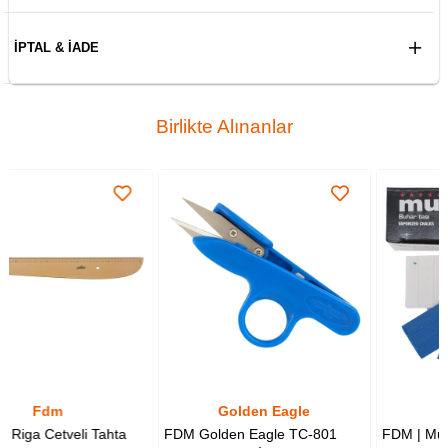
İPTAL & İADE
Birlikte Alınanlar
Golden Eagle
Muşi
ta
FDM Golden Eagle TC-801
FDM | Muşi Çizgi Taşı | Karış