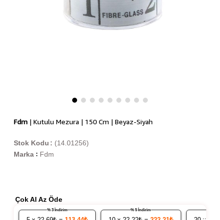
Fdm
| Kutulu Mezura | 150 Cm | Beyaz-Siyah
Stok Kodu
(14.01256)
Marka
Fdm
:
Çok Al Az Öde
% 3 İndirim
% 5 İndirim
5
x 22.69₺ =
113,44₺
10
x 22.22₺ =
222,21₺
20
x 21.