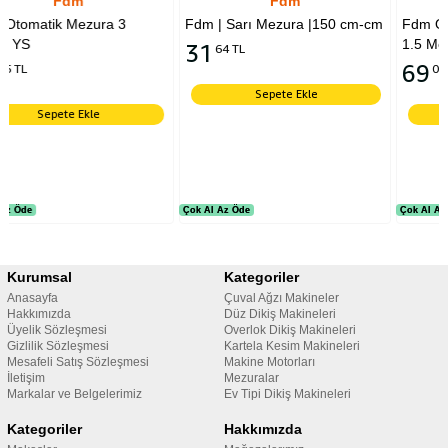
Fdm
Fdm
 3
Fdm | Sarı Mezura |150 cm-cm
Fdm Otomatik Askılı Mezura |
1.5 Metre | Askı İpli Mezu
31
64 TL
69
01 TL
Sepete Ekle
Sepete Ekle
Çok Al Az Öde
Çok Al Az Öde
Çok Al Az Öde
Çok Al Az Öde
Kurumsal
Kategoriler
Anasayfa
Çuval Ağzı Makineler
Hakkımızda
Düz Dikiş Makineleri
Üyelik Sözleşmesi
Overlok Dikiş Makineleri
Gizlilik Sözleşmesi
Kartela Kesim Makineleri
Mesafeli Satış Sözleşmesi
Makine Motorları
İletişim
Mezuralar
Markalar ve Belgelerimiz
Ev Tipi Dikiş Makineleri
Kategoriler
Hakkımızda