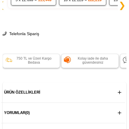
❮
❯
Telefonla Sipariş
750 TL ve Üzeri Kargo
Kolay iade ile daha
Bedava
güvendesiniz
ÜRÜN ÖZELLIKLERI
YORUMLAR
(0)