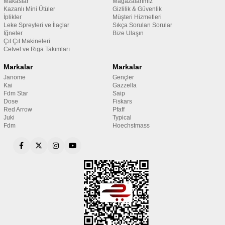
Makaslar
Mağazalarımız
Kazanlı Mini Ütüler
Gizlilik & Güvenlik
İplikler
Müşteri Hizmetleri
Leke Spreyleri ve İlaçlar
Sıkça Sorulan Sorular
İğneler
Bize Ulaşın
Çıt Çıt Makineleri
Cetvel ve Riga Takımları
Markalar
Markalar
Janome
Gençler
Kai
Gazzella
Fdm Star
Saip
Dose
Fiskars
Red Arrow
Pfaff
Juki
Typical
Fdm
Hoechstmass