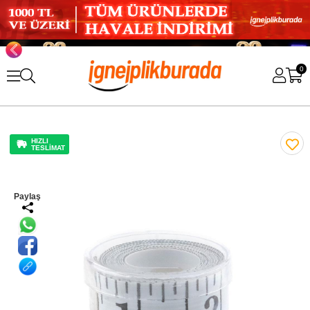
0
HIZLI
TESLİMAT
Paylaş