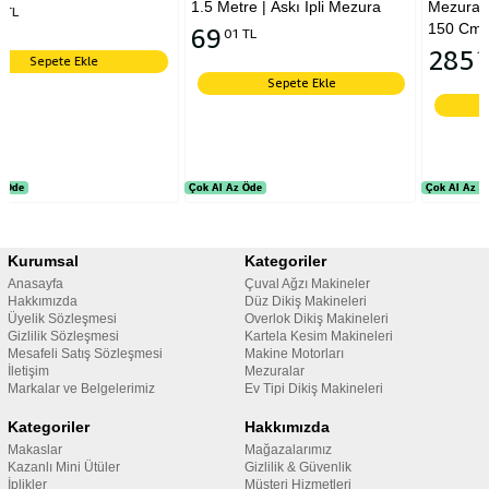
1.5 Metre | Askı İpli Mezura
Mezura | Alman Malı | Rolf
150 Cm
69
01 TL
285
12 TL
Sepete Ekle
Sepete Ekle
Çok Al Az Öde
Çok Al Az Öde
Çok Al Az Öde
Çok Al Az Öde
Kurumsal
Kategoriler
Anasayfa
Çuval Ağzı Makineler
Hakkımızda
Düz Dikiş Makineleri
Üyelik Sözleşmesi
Overlok Dikiş Makineleri
Gizlilik Sözleşmesi
Kartela Kesim Makineleri
Mesafeli Satış Sözleşmesi
Makine Motorları
İletişim
Mezuralar
Markalar ve Belgelerimiz
Ev Tipi Dikiş Makineleri
Kategoriler
Hakkımızda
Makaslar
Mağazalarımız
Kazanlı Mini Ütüler
Gizlilik & Güvenlik
İplikler
Müşteri Hizmetleri