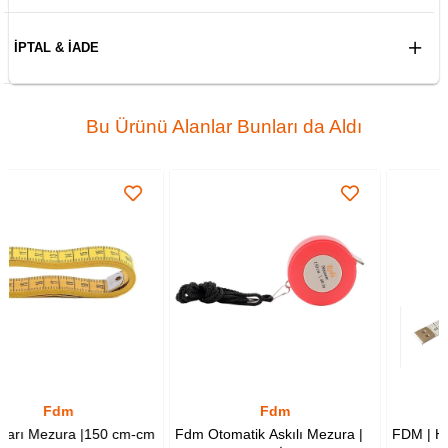
İPTAL & İADE
Bu Ürünü Alanlar Bunları da Aldı
Fdm
Hoechstmass
0 cm-cm
Fdm Otomatik Askılı Mezura |
FDM | Hoechstmass | Oto