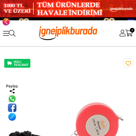
0
HIZLI
TESLİMAT
Paylaş