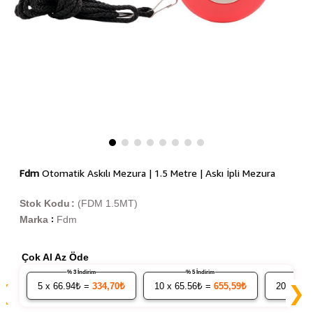
Fdm
Otomatik Askılı Mezura | 1.5 Metre | Askı İpli Mezura
Stok Kodu
(FDM 1.5MT)
Marka
Fdm
:
Çok Al Az Öde
% 3 İndirim
% 5 İndirim
5
x 66.94₺ =
334,70₺
10
x 65.56₺ =
655,59₺
20
x 64.
❮
❯