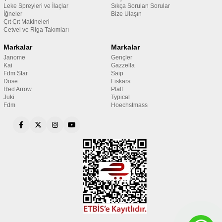
Leke Spreyleri ve İlaçlar
Sıkça Sorulan Sorular
İğneler
Bize Ulaşın
Çıt Çıt Makineleri
Cetvel ve Riga Takımları
Markalar
Markalar
Janome
Gençler
Kai
Gazzella
Fdm Star
Saip
Dose
Fiskars
Red Arrow
Pfaff
Juki
Typical
Fdm
Hoechstmass